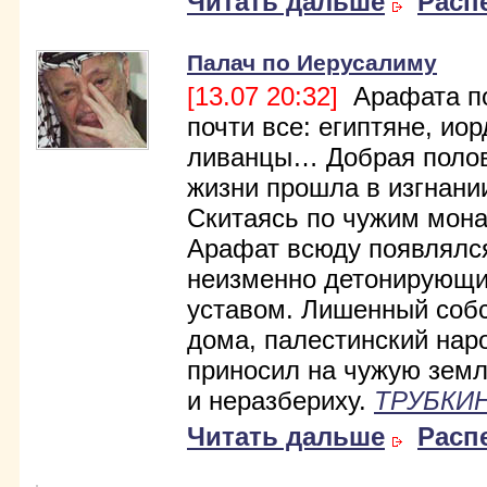
Читать дальше
Расп
Палач по Иерусалиму
[13.07 20:32]
Арафата п
почти все: египтяне, ио
ливанцы… Добрая полов
жизни прошла в изгнани
Скитаясь по чужим мон
Арафат всюду появлялс
неизменно детонирующ
уставом. Лишенный соб
дома, палестинский нар
приносил на чужую зем
и неразбериху.
ТРУБКИН
Читать дальше
Расп