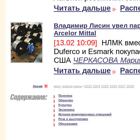
Читать дальше
Расп
Владимир Лисин увел пар
Arcelor Mittal
[13.02 10:09]
НЛМК вмес
Duferco и Esmark покупа
США
ЧЕРКАСОВА Мари
Читать дальше
Расп
Архив
март
апрель
июнь
/
2002
2004
2005
2006
2007
2008
Политика
Общество
Культура
Экономика
История международных отношений
Речи и выступления
Образование