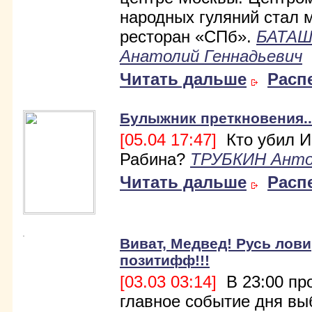
народных гуляний стал 
ресторан «СПб».
БАТА
Анатолий Геннадьевич
Читать дальше
Расп
Булыжник преткновения..
[05.04 17:47]
Кто убил И
Рабина?
ТРУБКИН Ант
Читать дальше
Расп
Виват, Медвед! Русь лови
позитифф!!!
[03.03 03:14]
В 23:00 пр
главное событие дня вы