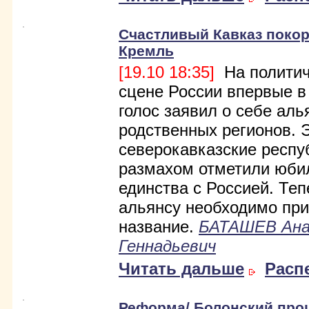
Счастливый Кавказ покор
Кремль
[19.10 18:35]
На политич
сцене России впервые в
голос заявил о себе аль
родственных регионов. 
северокавказские респу
размахом отметили юби
единства с Россией. Теп
альянсу необходимо пр
название.
БАТАШЕВ Ан
Геннадьевич
Читать дальше
Расп
Реформа/ Болонский проц