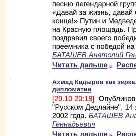
песню легендарной гру
«Давай за жизнь, давай 
конца!» Путин и Медве
на Красную площадь. П
поздравил своего побед
преемника с победой на
БАТАШЕВ Анатолий Ген
Читать дальше
Расп
Ахмад Кадыров как зерка
дипломатии
[29.10 20:18]
Опубликов
"Русском Дедлайне", 14
2002 года.
БАТАШЕВ Ан
Геннадьевич
Читать дальше
Расп