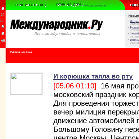
Куплю диплом
Новые
•
И корюш
// БАТА
•
Булыжни
// ТРУ
•
Тихая Я
// КРИ
•
Виват, 
// БАТА
Рубрика или тема
И корюшка таяла во рту
[05.06 01:10]
16 мая про
московский праздник ко
Для проведения торжест
вечер милиция перекры
движение автомобилей 
Большому Головину пере
центре Москвы. Центро