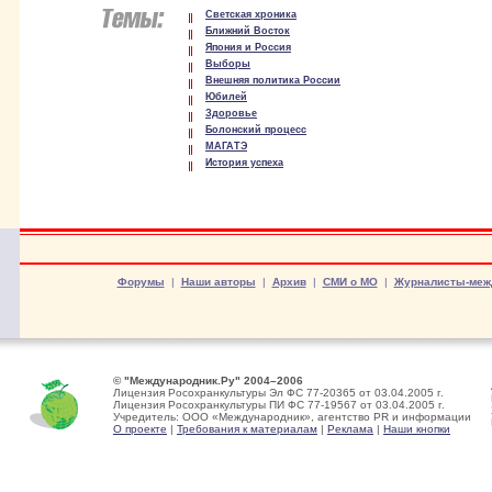
Светская хроника
Ближний Восток
Япония и Россия
Выборы
Внешняя политика России
Юбилей
Здоровье
Болонский процесс
МАГАТЭ
История успеха
Форумы
|
Наши авторы
|
Архив
|
СМИ о МО
|
Журналисты-меж
© "Международник.Ру" 2004–2006
Лицензия Росохранкультуры Эл ФС 77-20365 от 03.04.2005 г.
Лицензия Росохранкультуры ПИ ФС 77-19567 от 03.04.2005 г.
Учредитель: ООО «Международник», агентство PR и информации
О проекте
|
Требования к материалам
|
Реклама
|
Наши кнопки