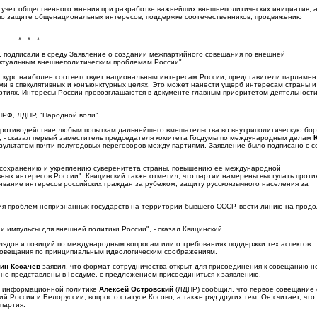
 учет общественного мнения при разработке важнейших внешнеполитических инициатив, а
по защите общенациональных интересов, поддержке соотечественников, продвижению
* * *
е, подписали в среду Заявление о создании межпартийного совещания по внешней
 актуальным внешнеполитическим проблемам России".
й курс наиболее соответствует национальным интересам России, представители парламен
ми в спекулятивных и конъюнктурных целях. Это может нанести ущерб интересам страны и
ртиях. Интересы России провозглашаются в документе главным приоритетом деятельност
КПРФ, ЛДПР, "Народной воли".
"противодействие любым попыткам дальнейшего вмешательства во внутриполитическую бор
", - сказал первый заместитель председателя комитета Госдумы по международным делам
зультатом почти полугодовых переговоров между партиями. Заявление было подписано с с
 сохранению и укреплению суверенитета страны, повышению ее международной
ных интересов России". Квицинский также отметил, что партии намерены выступать прот
ивание интересов российских граждан за рубежом, защиту русскоязычного населения за
ния проблем непризнанных государств на территории бывшего СССР, вести линию на прод
и импульсы для внешней политики России", - сказал Квицинский.
зглядов и позиций по международным вопросам или о требованиях поддержки тех аспектов
совещания по принципиальным идеологическим соображениям.
ин Косачев
заявил, что формат сотрудничества открыт для присоединения к совещанию н
 не представлены в Госдуме, с предложением присоединиться к заявлению.
по информационной политике
Алексей Островский
(ЛДПР) сообщил, что первое совещание 
России и Белоруссии, вопрос о статусе Косово, а также ряд других тем. Он считает, что 
партия.