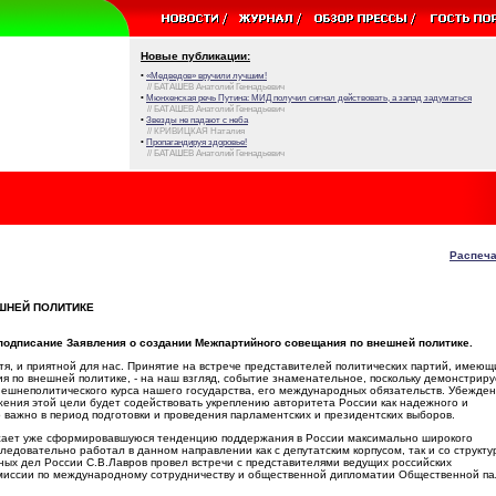
Новые публикации:
•
«Медведов» вручили лучшим!
// БАТАШЕВ Анатолий Геннадьевич
•
Мюнхенская речь Путина: МИД получил сигнал действовать, а запад задуматься
// БАТАШЕВ Анатолий Геннадьевич
•
Звезды не падают с неба
// КРИВИЦКАЯ Наталия
•
Пропагандируя здоровье!
// БАТАШЕВ Анатолий Геннадьевич
Распеча
ШНЕЙ ПОЛИТИКЕ
дписание Заявления о создании Межпартийного совещания по внешней политике.
я, и приятной для нас. Принятие на встрече представителей политических партий, имеющ
 по внешней политике, - на наш взгляд, событие знаменательное, поскольку демонстриру
нешнеполитического курса нашего государства, его международных обязательств. Убежден
ения этой цели будет содействовать укреплению авторитета России как надежного и
важно в период подготовки и проведения парламентских и президентских выборов.
ажает уже сформировавшуюся тенденцию поддержания в России максимально широкого
едовательно работал в данном направлении как с депутатским корпусом, так и со структ
ных дел России С.В.Лавров провел встречи с представителями ведущих российских
миссии по международному сотрудничеству и общественной дипломатии Общественной п