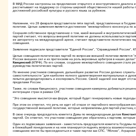
В МИД России настроены на продолжение открытого и конструктивного диалога и
рассчитывают на поддержку со стороны широкой общественности нашей работы 
достижений российской культуры и русского языка за рубежом.
Напомним, что 28 февраля представители пяти партий, представленных в Госдум
политике. Целью заявления является достижение "межпартийного консенсуса по
Сохраняя собственное представление о том, какой внешний и внутриполитически
партий считают, что вопросы внешней политики не должны использоваться партия
ее авторитету на международной арене, считают представители политических па
совещания.
Заявление подписали представители "Единой России", "Справедливой России", 
Целью совещания политических партий по вопросам внешней политики является 
России внешних сил и их претензиям на роль верховных арбитров в наших делах
Квицинский
(КПРФ). По его словам, создание межпартийного совещания стало ре
руководства политических партий.
По мнению участников совещания, дальнейшее развитие России должно служить
самостоятельности "для наиболее полного удовлетворения материальных и духов
попыток дискредитировать и изолировать Россию. Своей задачей они видят отста
пределами России.
Также, по словам Квицинского, участники совещания намерены добиваться реше
интеграции стран в рамках СНГ.
"Это совещание мыслится как форум, который будет генерировать новые подходы 
При этом он отметил, что речь не идет об отказе от партийного многообразия в
государственной внешней политики, которые неприемлемы для партий-участниц 
В свою очередь председатель комитета Думы по международным делам
Констант
партий. Он отметил, что участники совещания уже обратились к партиям, которые
Один из подписавших заявления - заместитель председателя комитета Госдумы 
в ближайший понедельник и на нем планируется поднять вопросы взаимоотношений 
совещанию могли бы присоединиться и такие партии как СПС, "Яблоко", Аграрная 