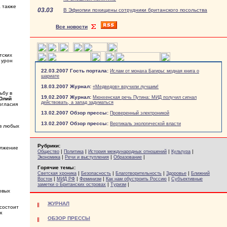
 также
03.03
В Эфиопии похищены сотрудники британского посольства
Все новости
тских
 урон
и
22.03.2007 Гость портала:
Ислам от монаха Багиры: модная книга о
шариате
18.03.2007 Журнал:
«Медведов» вручили лучшим!
ьбу в
19.02.2007 Журнал:
Мюнхенская речь Путина: МИД получил сигнал
Юлий
действовать, а запад задуматься
огласия
13.02.2007 Обзор прессы:
Проверенный электроникой
13.02.2007 Обзор прессы:
Вертикаль экологической власти
ив любых
Рубрики:
олжение
|
|
|
|
Общество
Политика
История международных отношений
Культура
|
|
|
Экономика
Речи и выступления
Образование
Горячие темы:
|
|
|
|
Светская хроника
Безопасность
Благотворительность
Здоровье
Ближний
|
|
|
|
Восток
МИД РФ
Феминизм
Как нам обустроить Россию
Субъективные
|
|
заметки о Британских островах
Туризм
овых
ЖУРНАЛ
состоит
к
ОБЗОР ПРЕССЫ