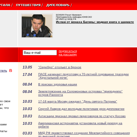
БЕККИН Ренат Ирикович
Преподаватель кафедры ЮНЕСКО
МГИМО (у) МИД РФ
Ислам от монаха Багиры: модная книга о шариате
подписаться
на рассылку
13.05
"Серебро" отольют в бронзе
тать
17.04
ПАСЕ начинает подготовку к 70-летней годовщине трагедии
"Хрустальной ночи"
08.04
В поисках здоровья нации
08.04
Землетрясение на Соломоновых островах "приподняло"
остров Ранонгга
их свои
10.03
17-18 марта Москву ожидает "День святого Патрика"
ет
ы, что
10.03
Сергей Лавров дал молодым политикам урок дипломатии
10.03
Ахтисаари признал провал переговоров по статусу Косово
10.03
Американская астронавтка установила новый рекорд на
урами
орбите
алаты
03.03
МИД РФ приветствовал создание Межпартийного совещания
по внешней политике