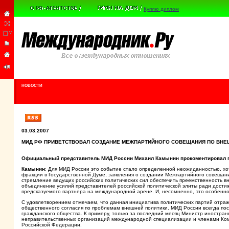
Куплю диплом
НОВОСТИ
03.03.2007
МИД РФ ПРИВЕТСТВОВАЛ СОЗДАНИЕ МЕЖПАРТИЙНОГО СОВЕЩАНИЯ ПО ВНЕ
Официальный представитель МИД России Михаил Камынин прокоментировал по
Камынин
: Для МИД России это событие стало определенной неожиданностью, хот
фракции в Государственной Думе, заявления о создании Межпартийного совещания
стремление ведущих российских политических сил обеспечить преемственность в
объединение усилий представителей российской политической элиты ради достиж
предсказуемого партнера на международной арене. И, несомненно, это особенно 
С удовлетворением отмечаем, что данная инициатива политических партий отр
общественного согласия по проблемам внешней политики. МИД России всегда посл
гражданского общества. К примеру, только за последний месяц Министр иностран
неправительственных организаций международной специализации и членами Ко
Российской Федерации.