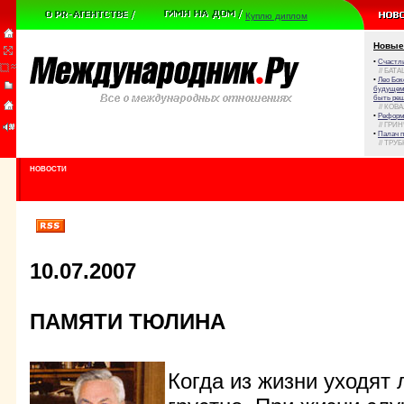
Куплю диплом
Новые
•
Счастли
// БАТА
•
Лео Бок
будущем 
быть реш
// КОВ
•
Реформа
// ГРИ
•
Палач 
// ТРУ
НОВОСТИ
10.07.2007
ПАМЯТИ ТЮЛИНА
Когда из жизни уходят 