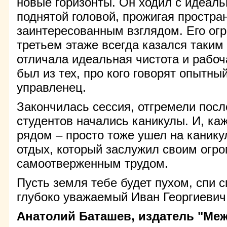
новые горизонты. Он ходил с идеаль
поднятой головой, прожигая простра
заинтересованным взглядом. Его ог
третьем этаже всегда казался таким
отличала идеальная чистота и рабоч
был из тех, про кого говорят опытны
управленец.
Закончилась сессия, отгремели посл
студентов начались каникулы. И, каж
рядом – просто тоже ушел на канику
отдых, который заслужил своим огр
самоотверженным трудом.
Пусть земля тебе будет пухом, спи с
глубоко уважаемый Иван Георгиевич
Анатолий Баташев, издатель "Ме