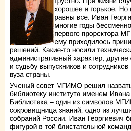
грустно. При жизни слу
хорошее и горькое. Но
равны все. Иван Георг
многие годы бессменно
первого проректора М
ему приходилось прин
решений. Какие-то носили техническ
административный характер, другие
и судьбу выпускников и сотрудников
вуза страны.
Ученый совет МГИМО решил назват
библиотеку института именем Ивана
Библиотека – один из символов МГ
сокровищница знаний, одно из лучш
собраний России. Иван Георгиевич 
фигурой в той блистательной команд