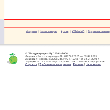
Форумы
|
Наши авторы
|
Архив
|
СМИ о МО
|
Журналисты-меж
© "Международник.Ру" 2004–2006
Лицензия Росохранкультуры Эл ФС 77-20365 от 03.04.2005 г.
Лицензия Росохранкультуры ПИ ФС 77-19567 от 03.04.2005 г.
Учредитель: ООО «Международник», агентство PR и информации
О проекте
|
Требования к материалам
|
Реклама
|
Наши кнопки