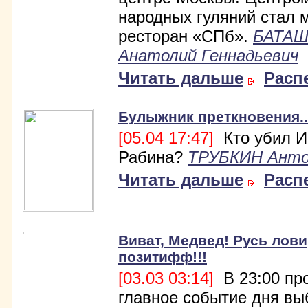
народных гуляний стал 
ресторан «СПб».
БАТА
Анатолий Геннадьевич
Читать дальше
Расп
Булыжник преткновения..
[05.04 17:47]
Кто убил И
Рабина?
ТРУБКИН Ант
Читать дальше
Расп
Виват, Медвед! Русь лови
позитифф!!!
[03.03 03:14]
В 23:00 пр
главное событие дня вы