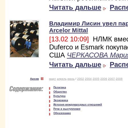
Читать дальше
Расп
Владимир Лисин увел пар
Arcelor Mittal
[13.02 10:09]
НЛМК вмес
Duferco и Esmark покупа
США
ЧЕРКАСОВА Мари
Читать дальше
Расп
Архив
март
апрель
июнь
/
2002
2004
2005
2006
2007
2008
Политика
Общество
Культура
Экономика
История международных отношений
Речи и выступления
Образование