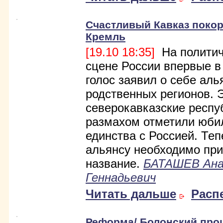
Счастливый Кавказ покор
Кремль
[19.10 18:35]
На политич
сцене России впервые в
голос заявил о себе аль
родственных регионов. 
северокавказские респу
размахом отметили юби
единства с Россией. Теп
альянсу необходимо пр
название.
БАТАШЕВ Ан
Геннадьевич
Читать дальше
Расп
Реформа/ Болонский проц