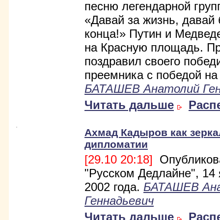
песню легендарной гру
«Давай за жизнь, давай 
конца!» Путин и Медве
на Красную площадь. П
поздравил своего побед
преемника с победой на
БАТАШЕВ Анатолий Ген
Читать дальше
Расп
Ахмад Кадыров как зерка
дипломатии
[29.10 20:18]
Опубликов
"Русском Дедлайне", 14
2002 года.
БАТАШЕВ Ан
Геннадьевич
Читать дальше
Расп