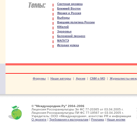
Светская хроника
Ближний Восток
Япония и Россия
Выборы
Внешняя политика России
Юбилей
Здоровье
Болонский процесс
МАГАТЭ
История успеха
Форумы
|
Наши авторы
|
Архив
|
СМИ о МО
|
Журналисты-меж
© "Международник.Ру" 2004–2006
Лицензия Росохранкультуры Эл ФС 77-20365 от 03.04.2005 г.
Лицензия Росохранкультуры ПИ ФС 77-19567 от 03.04.2005 г.
Учредитель: ООО «Международник», агентство PR и информации
О проекте
|
Требования к материалам
|
Реклама
|
Наши кнопки