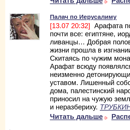
Читать дальше
Расп
Палач по Иерусалиму
[13.07 20:32]
Арафата п
почти все: египтяне, ио
ливанцы… Добрая полов
жизни прошла в изгнани
Скитаясь по чужим мон
Арафат всюду появлялс
неизменно детонирующ
уставом. Лишенный соб
дома, палестинский нар
приносил на чужую зем
и неразбериху.
ТРУБКИН
Читать дальше
Расп