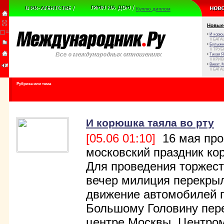
Куплю диплом
Новые
•
И корюш
// БАТА
•
Булыжни
// ТРУ
•
Тихая Я
// КРИ
•
Виват, 
// БАТА
Рубрика или тема
И корюшка таяла во рту
[05.06 01:10]
16 мая про
московский праздник ко
Для проведения торжест
вечер милиция перекры
движение автомобилей 
Большому Головину пере
центре Москвы. Центро