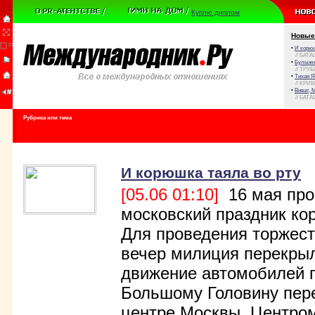
Куплю диплом
Новые
•
И корюш
// БАТА
•
Булыжни
// ТРУ
•
Тихая Я
// КРИ
•
Виват, 
// БАТА
Рубрика или тема
И корюшка таяла во рту
[05.06 01:10]
16 мая про
московский праздник ко
Для проведения торжест
вечер милиция перекры
движение автомобилей 
Большому Головину пере
центре Москвы. Центро