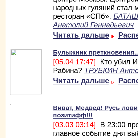
народных гуляний стал 
ресторан «СПб».
БАТА
Анатолий Геннадьевич
Читать дальше
Расп
Булыжник преткновения..
[05.04 17:47]
Кто убил И
Рабина?
ТРУБКИН Ант
Читать дальше
Расп
Виват, Медвед! Русь лови
позитифф!!!
[03.03 03:14]
В 23:00 пр
главное событие дня вы