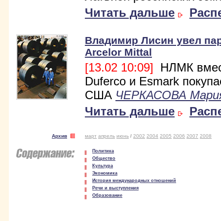
Читать дальше
Расп
Владимир Лисин увел пар
Arcelor Mittal
[13.02 10:09]
НЛМК вмес
Duferco и Esmark покупа
США
ЧЕРКАСОВА Мари
Читать дальше
Расп
Архив
март
апрель
июнь
/
2002
2004
2005
2006
2007
2008
Политика
Общество
Культура
Экономика
История международных отношений
Речи и выступления
Образование