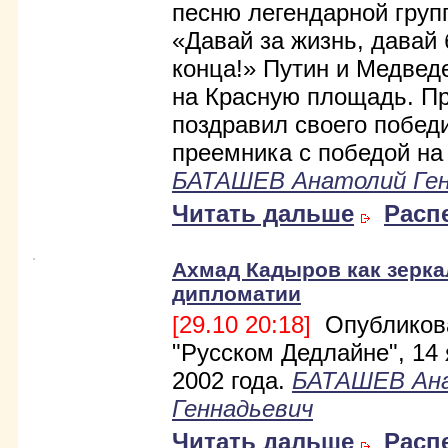
песню легендарной гру
«Давай за жизнь, давай 
конца!» Путин и Медве
на Красную площадь. П
поздравил своего побед
преемника с победой на
БАТАШЕВ Анатолий Ген
Читать дальше
Расп
Ахмад Кадыров как зерка
дипломатии
[29.10 20:18]
Опубликов
"Русском Дедлайне", 14
2002 года.
БАТАШЕВ Ан
Геннадьевич
Читать дальше
Расп