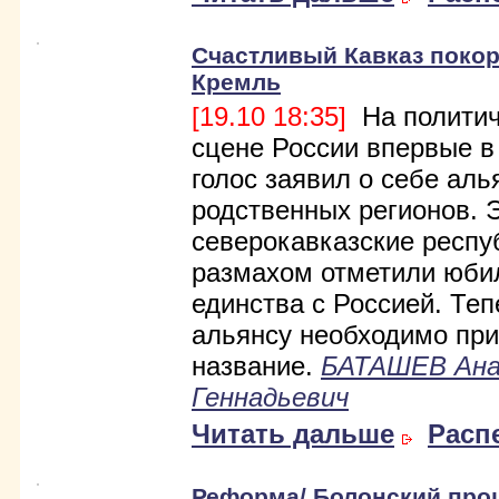
Счастливый Кавказ покор
Кремль
[19.10 18:35]
На политич
сцене России впервые в
голос заявил о себе аль
родственных регионов. 
северокавказские респу
размахом отметили юби
единства с Россией. Теп
альянсу необходимо пр
название.
БАТАШЕВ Ан
Геннадьевич
Читать дальше
Расп
Реформа/ Болонский проц