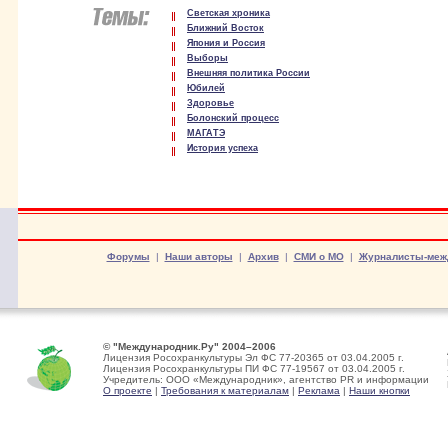
Светская хроника
Ближний Восток
Япония и Россия
Выборы
Внешняя политика России
Юбилей
Здоровье
Болонский процесс
МАГАТЭ
История успеха
Форумы
|
Наши авторы
|
Архив
|
СМИ о МО
|
Журналисты-меж
© "Международник.Ру" 2004–2006
Лицензия Росохранкультуры Эл ФС 77-20365 от 03.04.2005 г.
Лицензия Росохранкультуры ПИ ФС 77-19567 от 03.04.2005 г.
Учредитель: ООО «Международник», агентство PR и информации
О проекте
|
Требования к материалам
|
Реклама
|
Наши кнопки