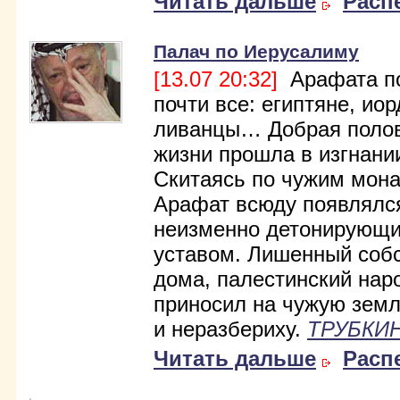
Читать дальше
Расп
Палач по Иерусалиму
[13.07 20:32]
Арафата п
почти все: египтяне, ио
ливанцы… Добрая полов
жизни прошла в изгнани
Скитаясь по чужим мон
Арафат всюду появлялс
неизменно детонирующ
уставом. Лишенный соб
дома, палестинский нар
приносил на чужую зем
и неразбериху.
ТРУБКИН
Читать дальше
Расп