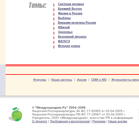
Светская хроника
Ближний Восток
Япония и Россия
Выборы
Внешняя политика России
Юбилей
Здоровье
Болонский процесс
МАГАТЭ
История успеха
Форумы
|
Наши авторы
|
Архив
|
СМИ о МО
|
Журналисты-меж
© "Международник.Ру" 2004–2006
Лицензия Росохранкультуры Эл ФС 77-20365 от 03.04.2005 г.
Лицензия Росохранкультуры ПИ ФС 77-19567 от 03.04.2005 г.
Учредитель: ООО «Международник», агентство PR и информации
О проекте
|
Требования к материалам
|
Реклама
|
Наши кнопки