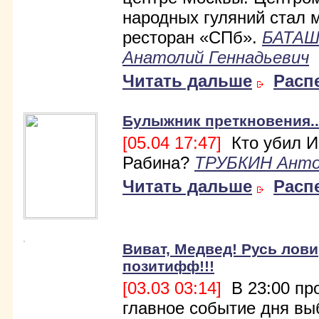
народных гуляний стал 
ресторан «СПб».
БАТА
Анатолий Геннадьевич
Читать дальше
Расп
Булыжник преткновения..
[05.04 17:47]
Кто убил И
Рабина?
ТРУБКИН Ант
Читать дальше
Расп
Виват, Медвед! Русь лови
позитифф!!!
[03.03 03:14]
В 23:00 пр
главное событие дня вы