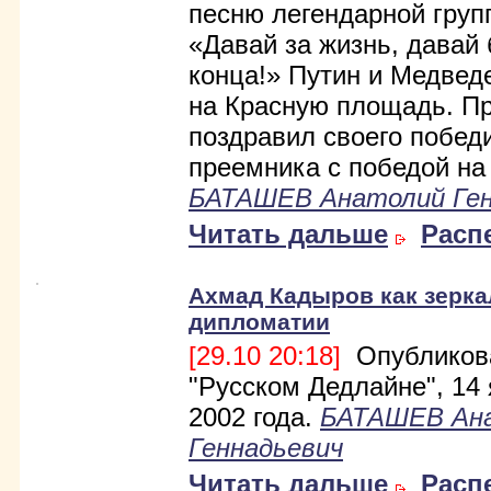
песню легендарной гру
«Давай за жизнь, давай 
конца!» Путин и Медве
на Красную площадь. П
поздравил своего побед
преемника с победой на
БАТАШЕВ Анатолий Ген
Читать дальше
Расп
Ахмад Кадыров как зерка
дипломатии
[29.10 20:18]
Опубликов
"Русском Дедлайне", 14
2002 года.
БАТАШЕВ Ан
Геннадьевич
Читать дальше
Расп