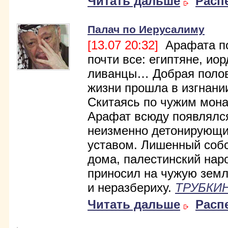
Читать дальше
Расп
Палач по Иерусалиму
[13.07 20:32]
Арафата п
почти все: египтяне, ио
ливанцы… Добрая полов
жизни прошла в изгнани
Скитаясь по чужим мон
Арафат всюду появлялс
неизменно детонирующ
уставом. Лишенный соб
дома, палестинский нар
приносил на чужую зем
и неразбериху.
ТРУБКИН
Читать дальше
Расп