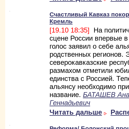
Счастливый Кавказ покор
Кремль
[19.10 18:35]
На политич
сцене России впервые в
голос заявил о себе аль
родственных регионов. 
северокавказские респу
размахом отметили юби
единства с Россией. Теп
альянсу необходимо пр
название.
БАТАШЕВ Ан
Геннадьевич
Читать дальше
Расп
Реформа/ Болонский проц