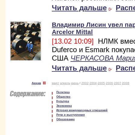
Читать дальше
Расп
Владимир Лисин увел пар
Arcelor Mittal
[13.02 10:09]
НЛМК вмес
Duferco и Esmark покупа
США
ЧЕРКАСОВА Мари
Читать дальше
Расп
Архив
март
апрель
июнь
/
2002
2004
2005
2006
2007
2008
Политика
Общество
Культура
Экономика
История международных отношений
Речи и выступления
Образование