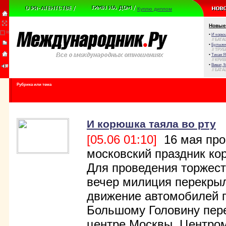
Куплю диплом
Новые
•
И корюш
// БАТА
•
Булыжни
// ТРУ
•
Тихая Я
// КРИ
•
Виват, 
// БАТА
Рубрика или тема
И корюшка таяла во рту
[05.06 01:10]
16 мая про
московский праздник ко
Для проведения торжест
вечер милиция перекры
движение автомобилей 
Большому Головину пере
центре Москвы. Центро