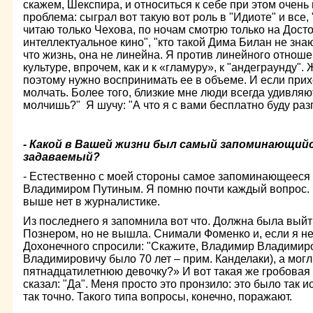
скажем, Шекспира, и относиться к себе при этом очень 
проблема: сыграл вот такую вот роль в "Идиоте" и все, 
читаю только Чехова, по ночам смотрю только на Досто
интеллектуальное кино", "кто такой Дима Билан не зна
что жизнь, она не линейна. Я против линейного отношен
культуре, впрочем, как и к «гламуру», к "андеграунду".
поэтому нужно воспринимать ее в объеме. И если при
молчать. Более того, близкие мне люди всегда удивляют
молчишь?" Я шучу: "А что я с вами бесплатно буду раз
- Какой в Вашей жизни был самый запоминающийс
задаваемый?
- Естественно с моей стороны самое запоминающееся
Владимиром Путиным. Я помню почти каждый вопрос. 
выше нет в журналистике.
Из последнего я запомнила вот что. Должна была вый
Познером, но не вышла. Снимали Фоменко и, если я н
Дохонечного спросили: "Скажите, Владимир Владимиро
Владимировичу было 70 лет – прим. Канделаки), а мог
пятнадцатилетнюю девочку?» И вот такая же гробовая 
сказал: "Да". Меня просто это пронзило: это было так 
так точно. Такого типа вопросы, конечно, поражают.