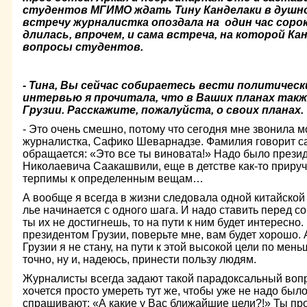
студентов МГИМО ждать Тину Канделаки в душном
встречу журналистка опоздала на один час сорок
длилась, впрочем, и сама встреча, на которой Ка
вопросы студентов.
- Тина, Вы сейчас собираетесь вести политически
интервью я прочитала, что в Ваших планах та
Грузии. Расскажите, пожалуйста, о своих планах.
- Это очень смешно, потому что сегодня мне звонила м
журналистка, Сафико Шеварнадзе. Фамилия говорит сам
обращается: «Это все ты виновата!» Надо было презид
Николаевича Саакашвили, еще в детстве как-то прируч
терпимы к определенным вещам…
А вообще я всегда в жизни следовала одной китайской 
лье начинается с одного шага. И надо ставить перед со
ты их не достигнешь, то на пути к ним будет интересно
президентом Грузии, поверьте мне, вам будет хорошо.
Грузии я не стану, на пути к этой высокой цели по мень
точно, ну и, надеюсь, принести пользу людям.
Журналисты всегда задают такой парадоксальный вопр
хочется просто умереть тут же, чтобы уже не надо было
спрашивают: «А какие у Вас ближайшие цели?!» Ты про