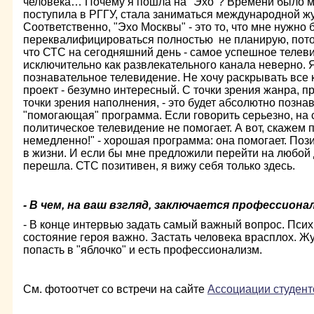
человека… Почему я пошла на "Эхо"? Времени было мн
поступила в РГГУ, стала заниматься международной ж
Соответственно, "Эхо Москвы" - это то, что мне нужно 
переквалифицироваться полностью не планирую, пото
что СТС на сегодняшний день - самое успешное телев
исключительно как развлекательного канала неверно. Я
познавательное телевидение. Не хочу раскрывать все к
проект - безумно интересный. С точки зрения жанра, п
точки зрения наполнения, - это будет абсолютно познав
"помогающая" программа. Если говорить серьезно, на
политическое телевидение не помогает. А вот, скажем 
немедленно!" - хорошая программа: она помогает. Пози
в жизни. И если бы мне предложили перейти на любой 
перешла. СТС позитивен, я вижу себя только здесь.
- В чем, на ваш взгляд, заключается профессион
- В конце интервью задать самый важный вопрос. Пси
состояние героя важно. Застать человека врасплох. Жу
попасть в "яблочко" и есть профессионализм.
См. фотоотчет со встречи на сайте
Ассоциации студен