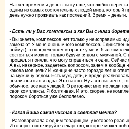
Насчет времени и денег скажу еще, что люблю переска
одним из самых состоятельных людей мира, который п
день нужно проживать как последний. Время – деньги.
- Есть ли у Вас комплексы и как Вы с ними борет
- Вы знаете, комплексов нет только у неисправимых иди
замечают. У меня очень много комплексов. Единственн
поймут), в определенном возрасте у меня был комплек
состояться можно, только будучи рядом с мужчиной. С 
прошел, я поняла, что могу справиться и одна. Сейчас 
А вы, наверное, задаетесь вопросом, зачем я вообще н
какова моя цель? И женщине часто гораздо легче ответ
на мужчину рядом. Есть муж, дети, и вроде реализовала
реализоваться и одна. Это важно. Ну а что касается, то
обычное, все как у людей. О риторике: многие люди го
свои комплексы. Я болтливая. И это, скорее, не комплек
пороком бороться уже бесполезно.
- Какая Ваша самая чистая и светлая мечта?
- Разговаривала с одним товарищем, у которого реаль
И говорю: синтезируйте лекарство, которое может побор