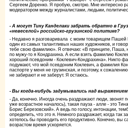
Сергеем Доренко. Я пробую, смотрю. Мне интересно р
модератором между журналистами, людьми, политичес
- А могут Тину Канделаки забрать обратно в Гр
«невеселой» российско-грузинской политике?
- Недавно я разговаривала с моим товарищем Пашей К
один из самых талантливых наших художников, и говори
тебе свою фамилию». Я отвечаю: «В принципе, Паша, н
по мужу-то я Кондрахина. А если взять фамилию Коклев
хороший псевдоним - Коклевич-Кондрахина». Никто ф
подумают, что мой псевдоним Коклевич, а фамилия Ко
паспорте у меня не грузинская, и поэтому, к сожалению
не забирают и не заберут. Я остаюсь.
- Вы когда-нибудь задумывались над выражением
- Да, конечно. Иногда очень раздражают люди, звонят п
уже возрастное началось), такая пауза - алле - это Тин
Борис Березовский». А ведь по голосу, интонации, тем
определить, что это я. Немного раздражает, когда так 
хотелось бы проводить его продуктивно. Конечно, вы с
возрастом время ускоряется.