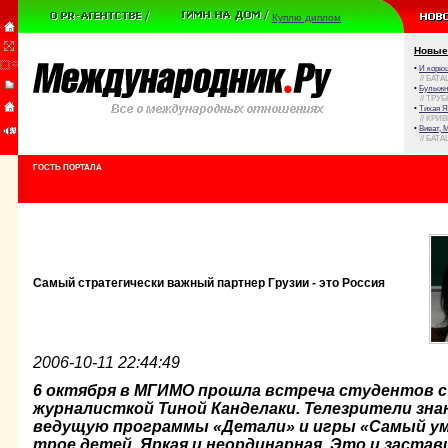
Куплю диплом
Новые
•
И корюш
// БАТА
•
Булыжни
// ТРУ
•
Тихая Я
// КРИ
•
Виват, 
// БАТА
ГОСТЬ ПОРТАЛА
Самый стратегически важный партнер Грузии - это Россия
2006-10-11 22:44:49
6 октября в МГИМО прошла встреча студентов с
журналисткой Тиной Канделаки. Телезрители зна
ведущую программы «Детали» и игры «Самый ум
трое детей. Яркая и неординарная. Это и застав