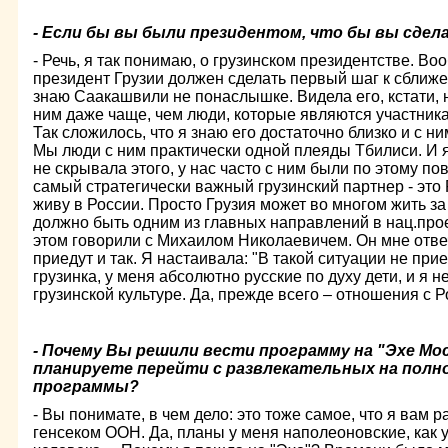
- Если бы вы были президентом, что бы вы сдел
- Речь, я так понимаю, о грузинском президентстве. В
президент Грузии должен сделать первый шаг к сближ
знаю Саакашвили не понаслышке. Видела его, кстати, н
ним даже чаще, чем люди, которые являются участник
Так сложилось, что я знаю его достаточно близко и с н
Мы люди с ним практически одной плеяды Тбилиси. И я
не скрывала этого, у нас часто с ним были по этому по
самый стратегически важный грузинский партнер - это 
живу в России. Просто Грузия может во многом жить за 
должно быть одним из главных направлений в нац.прое
этом говорили с Михаилом Николаевичем. Он мне отвеч
приедут и так. Я настаивала: "В такой ситуации не прие
грузинка, у меня абсолютно русские по духу дети, и я н
грузинской культуре. Да, прежде всего – отношения с Р
- Почему Вы решили вести программу на "Эхе М
планируете перейти с развлекательных на пол
программы?
- Вы понимате, в чем дело: это тоже самое, что я вам р
генсеком ООН. Да, планы у меня наполеоновские, как 