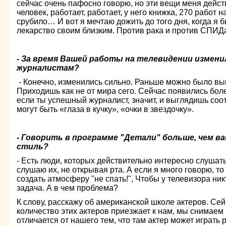
сейчас очень пафосно говорю, но эти вещи меня дейст
человек, работает, работает, у него книжка, 270 работ н
срубило… И вот я мечтаю дожить до того дня, когда я б
лекарство своим близким. Против рака и против СПИД
- За время Вашей работы на телевидении измени
журналистам?
- Конечно, изменились сильно. Раньше можно было вы
Приходишь как не от мира сего. Сейчас появились бо
если ты успешный журналист, значит, и выглядишь соот
могут быть «глаза в кучку», «очки в звездочку».
- Говорить в программе "Детали" больше, чем в
стиль?
- Есть люди, которых действительно интересно слушать
слушаю их, не открывая рта. А если я много говорю, то 
создать атмосферу "не спать!", Чтобы у телевизора ник
задача. А в чем проблема?
К слову, расскажу об американской школе актеров. Се
количество этих актеров приезжает к нам, мы снимаем 
отличается от нашего тем, что там актер может играть