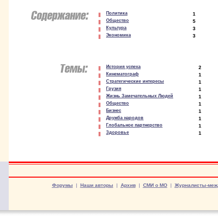
Политика
1
Общество
5
Культура
3
Экономика
3
История успеха
2
Кинематограф
1
Стратегические интересы
1
Грузия
1
Жизнь Замечательных Людей
1
Общество
1
Бизнес
1
Дружба народов
1
Глобальное партнерство
1
Здоровье
1
Форумы
|
Наши авторы
|
Архив
|
СМИ о МО
|
Журналисты-меж