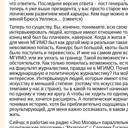
что ответить. Последняя версия ответа - пост генерал
теперь я уже выше президента, у вас просто старое мо
логическим развитием моей карьеры. Кем еще можно м
женой Брюса Уиллиса… (смеется)
Теперь по существу. Вы, конечно, понимаете, всю свою
интервьюировать людей, которые имеют отношение толь
конец мой был бы плачевен, наверное. Когда я жила в Т
для меня МГИМО был как другой мир и реальная такая 
невозможно попасть. Конкурс был большой, квоты был
было поступить и перевестись. И мне на самом деле вс
МГИМО, или же уехать за границу. Такой возможности
обстоятельств. Как только появилась возможность, ест
на факультет журналистики, правда не в МГИМО. Поче
международную и политическую журналистику? На мой 
интересное. Интервьюируя людей, которые имеют отно
искусству в меньшей степени (потому что искусство 
темпами у нас в стране), ты в какой-то момент начина
по одному и тому же кругу. А чтобы не ходить по одному
конечно же, хочется расширять. А политическая журнали
понимая историю, хотя бы приблизительно ощущаешь бу
результирующий, для меня важно осознавать, в каком д
жить.
Сейчас я работаю на радио «Эхо Москвы» параллельно
политические программы "Разворот" с Сергеем Гусман