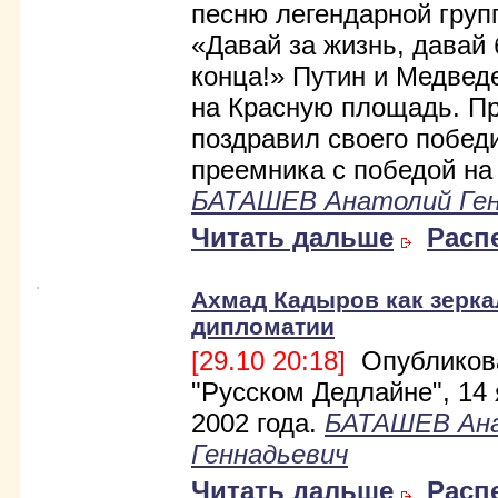
песню легендарной гру
«Давай за жизнь, давай 
конца!» Путин и Медве
на Красную площадь. П
поздравил своего побед
преемника с победой на
БАТАШЕВ Анатолий Ген
Читать дальше
Расп
Ахмад Кадыров как зерка
дипломатии
[29.10 20:18]
Опубликов
"Русском Дедлайне", 14
2002 года.
БАТАШЕВ Ан
Геннадьевич
Читать дальше
Расп