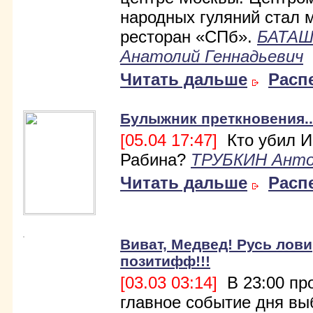
народных гуляний стал 
ресторан «СПб».
БАТА
Анатолий Геннадьевич
Читать дальше
Расп
Булыжник преткновения..
[05.04 17:47]
Кто убил И
Рабина?
ТРУБКИН Ант
Читать дальше
Расп
Виват, Медвед! Русь лови
позитифф!!!
[03.03 03:14]
В 23:00 пр
главное событие дня вы