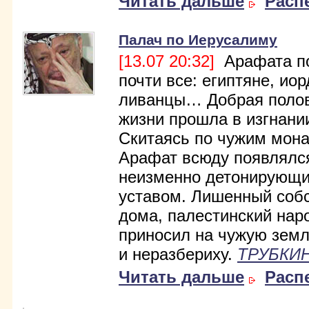
Читать дальше
Расп
Палач по Иерусалиму
[13.07 20:32]
Арафата п
почти все: египтяне, ио
ливанцы… Добрая полов
жизни прошла в изгнани
Скитаясь по чужим мон
Арафат всюду появлялс
неизменно детонирующ
уставом. Лишенный соб
дома, палестинский нар
приносил на чужую зем
и неразбериху.
ТРУБКИН
Читать дальше
Расп