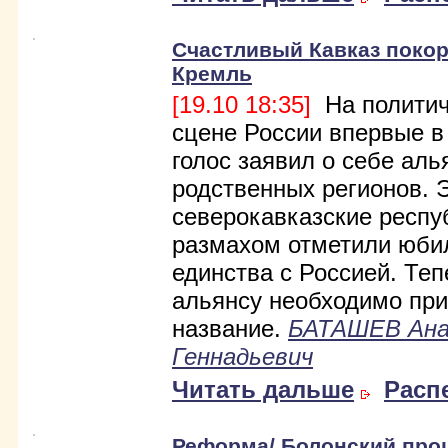
Счастливый Кавказ покор
Кремль
[19.10 18:35]
На политич
сцене России впервые в
голос заявил о себе аль
родственных регионов. 
северокавказские респу
размахом отметили юби
единства с Россией. Теп
альянсу необходимо пр
название.
БАТАШЕВ Ан
Геннадьевич
Читать дальше
Расп
Реформа/ Болонский проц