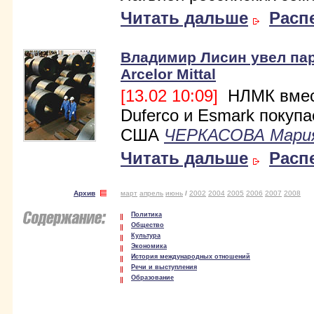
Читать дальше
Расп
Владимир Лисин увел пар
Arcelor Mittal
[13.02 10:09]
НЛМК вмес
Duferco и Esmark покупа
США
ЧЕРКАСОВА Мари
Читать дальше
Расп
Архив
март
апрель
июнь
/
2002
2004
2005
2006
2007
2008
Политика
Общество
Культура
Экономика
История международных отношений
Речи и выступления
Образование