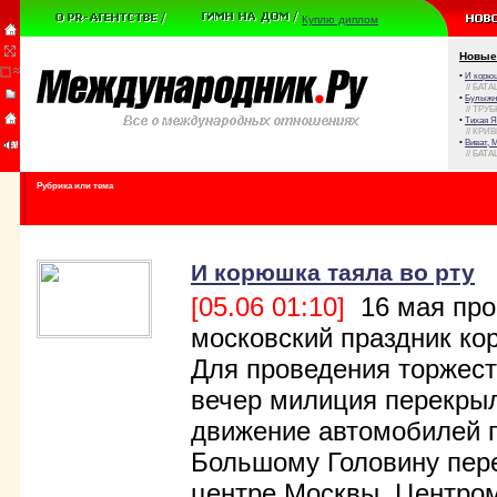
Куплю диплом
Новые
•
И корюш
// БАТА
•
Булыжни
// ТРУ
•
Тихая Я
// КРИ
•
Виват, 
// БАТА
Рубрика или тема
И корюшка таяла во рту
[05.06 01:10]
16 мая про
московский праздник ко
Для проведения торжест
вечер милиция перекры
движение автомобилей 
Большому Головину пере
центре Москвы. Центро