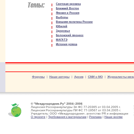
Светская хроника
Ближний Восток
Япония и Россия
Выборы
Внешняя политика России
Юбилей
Здоровье
Болонский процесс
МАГАТЭ
История успеха
Форумы
|
Наши авторы
|
Архив
|
СМИ о МО
|
Журналисты-меж
© "Международник.Ру" 2004–2006
Лицензия Росохранкультуры Эл ФС 77-20365 от 03.04.2005 г.
Лицензия Росохранкультуры ПИ ФС 77-19567 от 03.04.2005 г.
Учредитель: ООО «Международник», агентство PR и информации
О проекте
|
Требования к материалам
|
Реклама
|
Наши кнопки