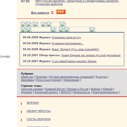
07.01
МИД России высмеял "свободный и справедливый характер"
грузинских выборов
Все новости
05.06.2008 Журнал:
И корюшка таяла во рту
05.04.2008 Журнал:
Булыжник преткновения...
03.03.2008 Журнал:
Виват, Медвед! Русь лови позитифф!!!
29.10.2007 Обзор прессы:
Ахмад Кадыров как зеркало русской дипломатии
й Дедлайн"
19.10.2007 Журнал:
Счастливый Кавказ покоряет Кремль
Рубрики:
|
|
|
|
Общество
Политика
История международных отношений
Культура
|
|
|
Экономика
Речи и выступления
Образование
Горячие темы:
|
|
|
|
|
Светская хроника
Ближний Восток
Япония и Россия
Выборы
Юбилей
|
|
|
|
|
Здоровье
Болонский процесс
МАГАТЭ
Безопасность
Благотворительность
ЖУРНАЛ
ОБЗОР ПРЕССЫ
ГОСТЬ ПОРТАЛА