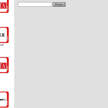
стей"