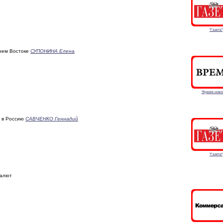
"Газета"
нем Востоке
СУПОНИНА Елена
"Время ново
т в Россию
САВЧЕНКО Геннадий
"Газета"
валют