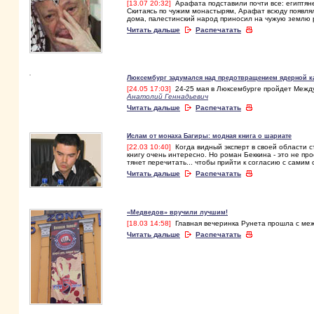
[13.07 20:32]
Арафата подставили почти все: египтян
Скитаясь по чужим монастырям, Арафат всюду появл
дома, палестинский народ приносил на чужую землю 
Читать дальше
Распечатать
Люксембург задумался над предотвращением ядерной 
[24.05 17:03]
24-25 мая в Люксембурге пройдет Межд
Анатолий Геннадьевич
Читать дальше
Распечатать
Ислам от монаха Багиры: модная книга о шариате
[22.03 10:40]
Когда видный эксперт в своей области ст
книгу очень интересно. Но роман Беккина - это не пр
тянет перечитать... чтобы прийти к согласию с самим
Читать дальше
Распечатать
«Медведов» вручили лучшим!
[18.03 14:58]
Главная вечеринка Рунета прошла с м
Читать дальше
Распечатать