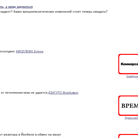
ть, а запад задуматься
езидент? Каких внешнеполитических изменений стоит теперь ожидать?
госхолдинг
КИСЕЛЕВА Елена
"Коммерсан
от потепления пока не удается
ДЗАГУТО Владимир
"Время ново
от реактора в Йонбене в обмен на мазут