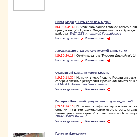
Виват, Медвед! Русь лови позитифф!!!
[03.03 03:14]
В 23:00 произошло главное событие дня
брат до конца!» Путин и Медведев вышли на Красную
выборах.
БАТАШЕВ Анатолий Геннадьевич
Читать дальше
Распечатать
Ахмад Кадыров как зеркало русской дипломатии
[29.10 20:18]
Опубликовано в "Русском Дедлайне", 14
Читать дальше
Распечатать
Счастливый Кавказ покоряет Кремль
[19.10 18:35]
На политической сцене России впервые в
северокавказские республики с размахом отметили ю
БАТАШЕВ Анатолий Геннадьевич
Читать дальше
Распечатать
Реформа/ Болонский процесс: что он дает студентам?
[25.07 18:15]
По замыслу реформаторов новая система
облегчит их интернациональную мобильность. Страны
бакалавров и магистров. А значит, закончив бакалавр
ГРИНЧЕНКО Евгений
Читать дальше
Распечатать
Палач по Иерусалиму