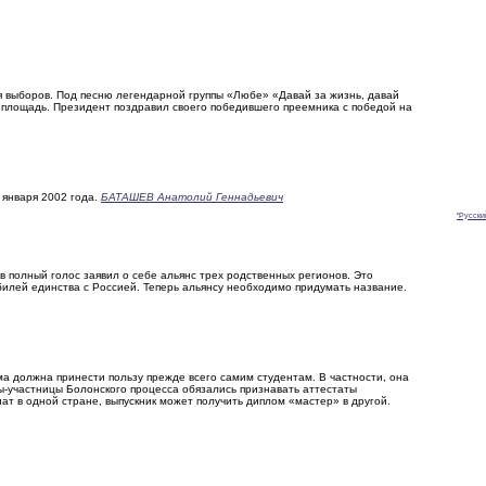
 выборов. Под песню легендарной группы «Любе» «Давай за жизнь, давай
 площадь. Президент поздравил своего победившего преемника с победой на
 января 2002 года.
БАТАШЕВ Анатолий Геннадьевич
"Русски
 полный голос заявил о себе альянс трех родственных регионов. Это
билей единства с Россией. Теперь альянсу необходимо придумать название.
 должна принести пользу прежде всего самим студентам. В частности, она
-участницы Болонского процесса обязались признавать аттестаты
иат в одной стране, выпускник может получить диплом «мастер» в другой.