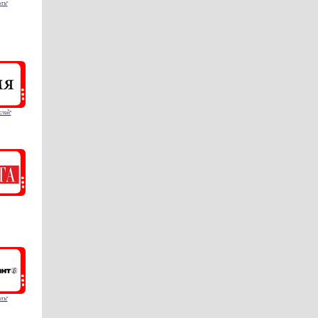
тъ"
стей"
тъ"