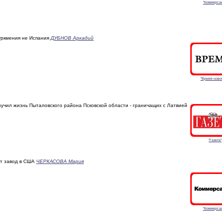
"Коммерсан
ркмения не Испания
ДУБНОВ Аркадий
"Время ново
учил жизнь Пыталовского района Псковской области - граничащих с Латвией
"Газета"
ет завод в США
ЧЕРКАСОВА Мария
"Коммерсан