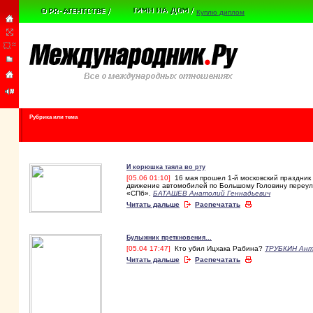
Куплю диплом
Рубрика или тема
И корюшка таяла во рту
[05.06 01:10]
16 мая прошел 1-й московский праздник 
движение автомобилей по Большому Головину переул
«СПб».
БАТАШЕВ Анатолий Геннадьевич
Читать дальше
Распечатать
Булыжник преткновения...
[05.04 17:47]
Кто убил Ицхака Рабина?
ТРУБКИН Ан
Читать дальше
Распечатать