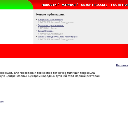
Новые публикации:
•
И корюшка таяла во рту
// БАТАШЕВ Анатолий Геннадьевич
•
Булыжник преткновения...
// ТРУБКИН Антон
•
Тихая Япония...
// КРИВИЦКАЯ Наталия
•
Виват, Медвед! Русь лови позитифф!!!
// БАТАШЕВ Анатолий Геннадьевич
Распеча
корюшки. Для проведения торжеств в тот вечер милиция перекрыла
ку в центре Москвы. Центром народных гуляний стал модный ресторан
тон