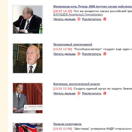
Мюнхенская речь Путина: МИД получил сигнал действова
[19.02 14:18]
Что же конкретно сказал российский пр
БАТАШЕВ Анатолий Геннадьевич
Читать дальше
Распечатать
Проверенный электроникой
[13.02 12:36]
"Рособоронэкспорт" создает еще один 
Читать дальше
Распечатать
Вертикаль экологической власти
[13.02 12:24]
Создать единый орган по защите Земли 
Читать дальше
Распечатать
Пхеньян разоружили
[13.02 12:09]
"Шестерка" уговорила КНДР отказаться 