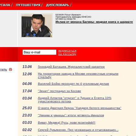
БЕККИН Ренат Ирикович
Преподаватель кафедры ЮНЕСКО
МГИМО (у) МИД РФ
Ислам от монаха Багиры: модная книга о шариате
подписаться
на рассылку
13.06
Геннадий Баташев. Журналистский характер
тать
12.06
На территории завода в Москве неизвестные открыли
стрельбу
04.06
Василий Бойко проходит по 4 уголовным делам
17.04
"Зенит" пострадал за Косово
03.04
Андрей Алпатов "откусит" о Турции и Египта 10%
туристического потока
25.03
О книге Дмитрия Лекуха "Хардкор белого меньшинства"
23.03
"Умники и умницы": итоги четверть финалов
03.03
Виват, Медвед! Русь, лови позитифф!!!
02.02
Сергей Лукьяненко. Про уезжающих и отъезжающих...