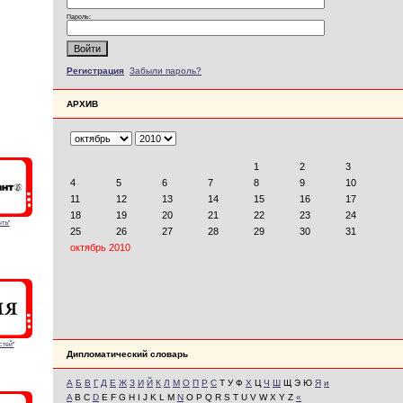
Пароль:
Регистрация
Забыли пароль?
АРХИВ
тъ"
стей"
Дипломатический словарь
А
Б
В
Г
Д
Е
Ж
З
И
Й
К
Л
М
О
П
Р
С
Т У Ф
Х
Ц
Ч
Ш
Щ Э Ю
Я
и
A
B C
D
E F G H I J K L M
N
O P Q R S T U V W X Y Z
«