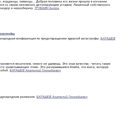
е, иорданцы, ливанцы… Добрая половина его жизни прошла в изгнании.
ялся со своим неизменно детонирующим уставом. Лишенный собственного
раздор и неразбериху.
ТРУБКИН Антон
катастрофы
ународная конференция по предотвращению ядерной катастрофы.
БАТАШЕВ
ановится писателем, никого не удивишь. Это знак качества - читать такую
осто захватывающее чтиво. Это разорвавшаяся бомба, эта книга, которую
 собой.
БАТАШЕВ Анатолий Геннадьевич
еждународным размахом.
БАТАШЕВ Анатолий Геннадьевич