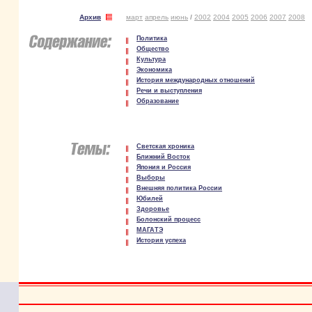
Архив
март
апрель
июнь
/
2002
2004
2005
2006
2007
2008
Политика
Общество
Культура
Экономика
История международных отношений
Речи и выступления
Образование
Светская хроника
Ближний Восток
Япония и Россия
Выборы
Внешняя политика России
Юбилей
Здоровье
Болонский процесс
МАГАТЭ
История успеха