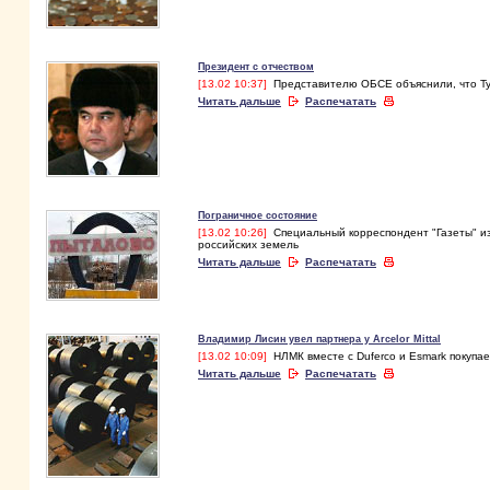
Президент с отчеством
[13.02 10:37]
Представителю ОБСЕ объяснили, что Ту
Читать дальше
Распечатать
Пограничное состояние
[13.02 10:26]
Специальный корреспондент "Газеты" из
российских земель
Читать дальше
Распечатать
Владимир Лисин увел партнера у Arcelor Mittal
[13.02 10:09]
НЛМК вместе с Duferco и Esmark покупа
Читать дальше
Распечатать