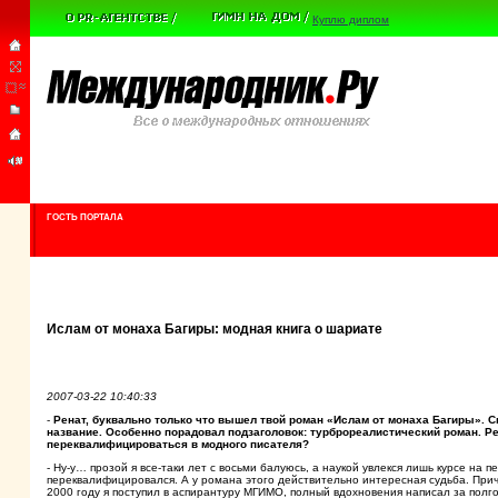
Куплю диплом
ГОСТЬ ПОРТАЛА
Ислам от монаха Багиры: модная книга о шариате
2007-03-22 10:40:33
-
Ренат, буквально только что вышел твой роман «Ислам от монаха Багиры». С
название. Особенно порадовал подзаголовок: турброреалистический роман. Р
переквалифицироваться в модного писателя?
- Ну-у… прозой я все-таки лет с восьми балуюсь, а наукой увлекся лишь курсе на п
переквалифицировался. А у романа этого действительно интересная судьба. При
2000 году я поступил в аспирантуру МГИМО, полный вдохновения написал за пол