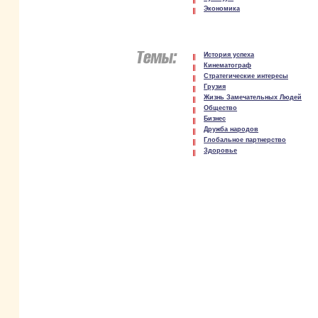
Экономика
История успеха
Кинематограф
Стратегические интересы
Грузия
Жизнь Замечательных Людей
Общество
Бизнес
Дружба народов
Глобальное партнерство
Здоровье