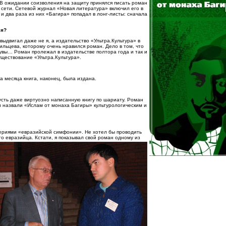
 В ожидании соизволения на защиту принялся писать роман
 сети. Сетевой журнал «Новая литература» включил его в
и два раза из них «Багира» попадал в лонг-листы: сначала
ся?
ыдвигал даже не я, а издательство «Ультра.Культура» в
льцева, которому очень нравился роман. Дело в том, что
увы… Роман пролежал в издательстве полтора года и так и
уществование «Ультра.Культура».
а месяца книга, наконец, была издана.
пусть даже виртуозно написанную книгу по шариату. Роман
ки назвали «Ислам от монаха Багиры» культурологическим и
 сериями «евразийской симфонии». Не хотел бы проводить
го евразийца. Кстати, я показывал свой роман одному из