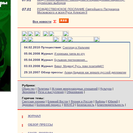
07.01
грузинских выборов
07.01
РОЖДЕСТВЕНСКОЕ ПОСЛАНИЕ Святейшего Патриарха
Московского и всея Руси Алексия II
Все новости
04.02.2010 Путешествия:
Снегопад в Нальчике
05.06.2008 Журнал:
И корюшка таяла во рту
05.04.2008 Журнал:
Булыжник преткновения...
03.03.2008 Журнал:
Виват, Медвед! Русь лови позитифф!!!
29.10.2007 Обзор прессы:
Ахмад Кадыров как зеркало русской дипломатии
Рубрики:
|
|
|
|
Общество
Политика
История международных отношений
Культура
|
|
|
Экономика
Речи и выступления
Образование
Горячие темы:
|
|
|
|
|
Светская хроника
Ближний Восток
Япония и Россия
Выборы
Юбилей
|
|
|
|
|
Здоровье
Болонский процесс
МАГАТЭ
Безопасность
Благотворительность
ЖУРНАЛ
ОБЗОР ПРЕССЫ