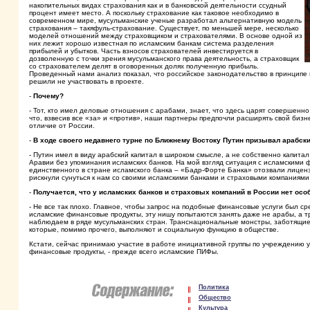
накопительных видах страхования как и в банковской деятельности ссудный
процент имеет место. А поскольку страхование как таковое необходимо в
современном мире, мусульманские ученые разработал альтернативную модель
страхования – такяфуль-страхование. Существует, по меньшей мере, несколько
моделей отношений между страховщиком и страхователями. В основе одной из
них лежит хорошо известная по исламским банкам система разделения
прибылей и убытков. Часть взносов страхователей инвестируется в
дозволенную с точки зрения мусульманского права деятельность, а страховщик
со страхователем делят в оговоренных долях полученную прибыль.
Проведенный нами анализ показал, что российское законодательство в принципе
решили не участвовать в проекте.
-
Почему?
- Тот, кто имел деловые отношения с арабами, знает, что здесь царят совершенн
что, взвесив все «за» и «против», наши партнеры предпочли расширять свой бизн
отличие от России.
-
В ходе своего недавнего турне по Ближнему Востоку Путин призывал арабск
- Путин имел в виду арабский капитал в широком смысле, а не собственно капита
Аравии без упоминания исламских банков. На мой взгляд ситуация с исламскими 
единственного в стране исламского банка – «Бадр-Форте Банка» отозвали лиценз
рискнули сунуться к нам со своими исламскими банками и страховыми компаниями
-
Получается, что у исламских банков и страховых компаний в России нет ос
- Не все так плохо. Главное, чтобы запрос на подобные финансовые услуги был ср
исламские финансовые продукты, эту нишу попытаются занять даже не арабы, а тр
наблюдаем в ряде мусульманских стран. Транснациональные монстры, заботящиес
которые, помимо прочего, выполняют и социальную функцию в обществе.
Кстати, сейчас принимаю участие в работе инициативной группы по учреждению 
финансовые продукты, - прежде всего исламские ПИФы.
Политика
Общество
Культура