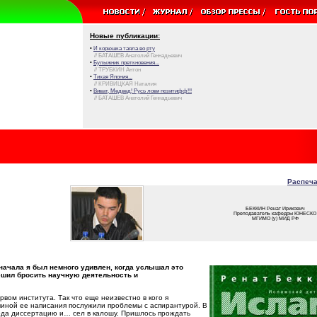
Новые публикации:
•
И корюшка таяла во рту
// БАТАШЕВ Анатолий Геннадьевич
•
Булыжник преткновения...
// ТРУБКИН Антон
•
Тихая Япония...
// КРИВИЦКАЯ Наталия
•
Виват, Медвед! Русь лови позитифф!!!
// БАТАШЕВ Анатолий Геннадьевич
Распеча
БЕККИН Ренат Ирикович
Преподаватель кафедры ЮНЕСКО
МГИМО (у) МИД РФ
начала я был немного удивлен, когда услышал это
ешил бросить научную деятельность и
ервом института. Так что еще неизвестно в кого я
чиной ее написания послужили проблемы с аспирантурой. В
года диссертацию и… сел в калошу. Пришлось прождать