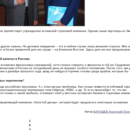
 не препятствует учреждению исламской страховой компании. Однако наши партнеры из Э
о другие законы. Но деловое поведение – это в любом случае лишь внешняя сторона. Мне к
ес в более привычной для них среде – на Ближнем Востоке. Здесь для них все предсказуем
ий капитал в Россию
.
л исламских финансовых учреждений, хотя сложно говорить о финансах в той же Саудовско
финансами в России на сегодняшний день не внушает особого оптимизма. После того, как 
ию в декабре прошлого года, вряд ли найдутся горячие головы среди арабов, которые бы
.
обых перспектив
?
еди российских мусульман. А с этим как раз проблемы. Как только появится устойчивый спр
анснациональные корпорации типа Citigroup, HSBC, и др. То есть произойдет то, что мы
я только о своей прибыли, отнимают хлеб у местных исламских банков и страховых компа
управляющей компании «Золотой динар», которая будет предлагать некоторые исламские
Автор:
БАТАШЕВ Анатолий Генн
1
5
3