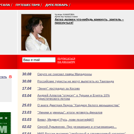
Чулпан ХАМАТОВА
Артистка театра и кино
Актер должен что-нибудь крикнуть, зритель –
проснуться!
подписаться
на рассылку
30.08
Скоулз не снискал лавры Марадонны
тать
30.08
Российские туристы не могут вылететь из Таиланда
17.04
"Зенит" пострадал за Косово
03.04
Андрей Алпатов "откусит" о Турции и Египта 10%
туристического потока
25.03
О книге Дмитрия Лекуха "Хардкор белого меньшинства"
23.03
"Умники и умницы": итоги четверть финалов
03.03
Виват, Медвед! Русь, лови позитифф!!!
02.02
Сергей Лукьяненко. Про уезжающих и отъезжающих...
МИД России высмеял "свободный и справедливый характер"