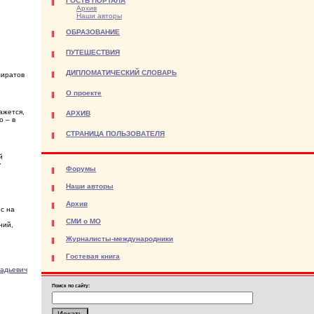
ГОСТЬ ПОРТАЛА
Архив
Наши авторы
ОБРАЗОВАНИЕ
ПУТЕШЕСТВИЯ
ДИПЛОМАТИЧЕСКИЙ СЛОВАРЬ
миратов
О проекте
ажется,
АРХИВ
о – в
СТРАНИЦА ПОЛЬЗОВАТЕЛЯ
й
у
Форумы
Наши авторы
Архив
ос на
СМИ о МО
ний,
Журналисты-международники
Гостевая книга
адьевич
Поиск по сайту: