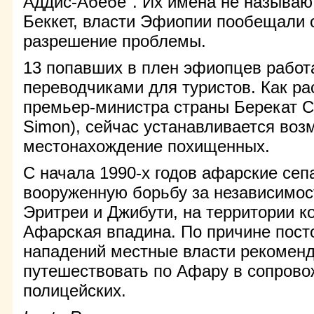
Аддис-Абебе". Их имена не называю
Беккет, власти Эфиопии пообещали 
разрешение проблемы.
13 попавших в плен эфиопцев работ
переводчиками для туристов. Как р
премьер-министра страны Берекат С
Simon), сейчас устанавливается воз
местонахождение похищенных.
С начала 1990-х годов афарские сеп
вооруженную борьбу за независимос
Эритреи и Джибути, на территории 
Афарская впадина. По причине пост
нападений местные власти рекомен
путешествовать по Афару в сопров
полицейских.