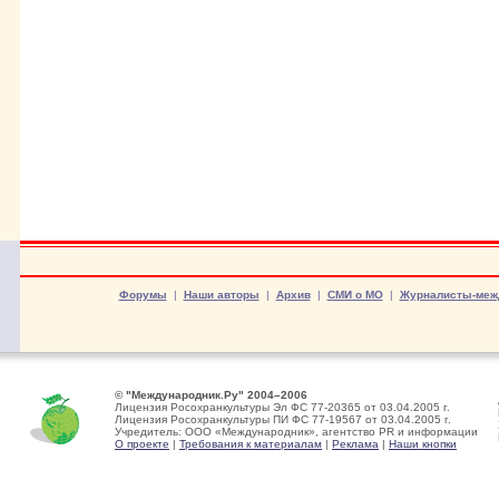
Форумы
|
Наши авторы
|
Архив
|
СМИ о МО
|
Журналисты-меж
© "Международник.Ру" 2004–2006
Лицензия Росохранкультуры Эл ФС 77-20365 от 03.04.2005 г.
Лицензия Росохранкультуры ПИ ФС 77-19567 от 03.04.2005 г.
Учредитель: ООО «Международник», агентство PR и информации
О проекте
|
Требования к материалам
|
Реклама
|
Наши кнопки