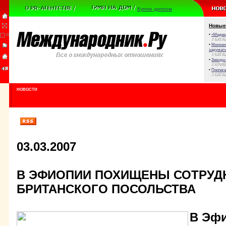
Куплю диплом
Новые
•
«Медве
// БАТА
•
Мюнхенс
задумат
// БАТА
•
Звезды 
// КРИ
•
Пропага
// БАТА
НОВОСТИ
03.03.2007
В ЭФИОПИИ ПОХИЩЕНЫ СОТРУД
БРИТАНСКОГО ПОСОЛЬСТВА
В Эфи