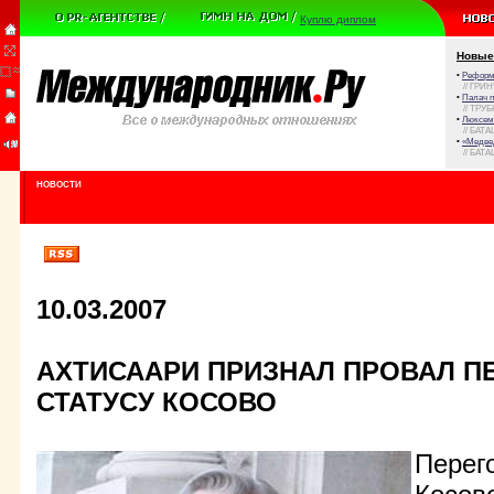
Куплю диплом
Новые
•
Реформа
// ГРИ
•
Палач 
// ТРУ
•
Люксем
// БАТА
•
«Медве
// БАТА
НОВОСТИ
10.03.2007
АХТИСААРИ ПРИЗНАЛ ПРОВАЛ П
СТАТУСУ КОСОВО
Перег