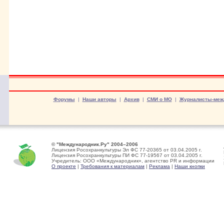
Форумы
|
Наши авторы
|
Архив
|
СМИ о МО
|
Журналисты-меж
© "Международник.Ру" 2004–2006
Лицензия Росохранкультуры Эл ФС 77-20365 от 03.04.2005 г.
Лицензия Росохранкультуры ПИ ФС 77-19567 от 03.04.2005 г.
Учредитель: ООО «Международник», агентство PR и информации
О проекте
|
Требования к материалам
|
Реклама
|
Наши кнопки