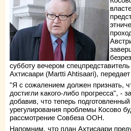
Косов
власт
предс
этнич
прохо
Австри
завер
безрез
субботу вечером спецпредставител
Ахтисаари (Martti Ahtisaari), передае
"Я с сожалением должен признать, ч
достигли какого-либо прогресса", - 
добавив, что теперь подготовленный
урегулирования проблемы Косово бу
рассмотрение Совбеза ООН.
Напомним, что план Ахтисаари пред