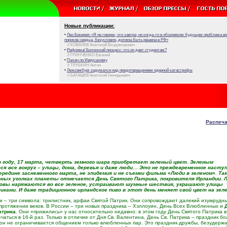
Новые публикации:
•
Лео Бокерия: «Я не говорю, что завтра, но когда-то в обозримом будущем проблема 
пороков сердца, безусловно, должна быть решена в РФ»
// КОВАЛЕВ Анатолий Владимирович
•
Реформа/ Болонский процесс: что он дает студентам?
// ГРИНЧЕНКО Евгений
•
Палач по Иерусалиму
// ТРУБКИН Антон
•
Люксембург задумался над предотвращением ядерной катастрофы
// БАТАШЕВ Анатолий Геннадьевич
Распеча
в году, 17 марта, четверть земного шара приобретает зеленый цвет. Зеленым
я все вокруг – улицы, дома, деревья и даже люди… Это не преждевременное насту
ередине заснеженного марта, не эпидемия и не съемки фильма «Люди в зеленом». Так
зных уголках планеты отмечается День Святого Патрика, покровителя Ирландии. 
оловы наряжаются во все зеленое, устраивают шумные шествия, украшают улицы
ками. И даже традиционное ирландское пиво в этот день меняет свой цвет на зел
и – три символа: трилистник, арфаи Святой Патрик. Они сопровождают далекий изумрудн
 протяжении веков. В России – три новых праздника – Хэллоуин, День Всех Влюбленных и
атрика
. Они «прижились» у нас относительно недавно: в этом году День Святого Патрика в
чаться в 16-й раз. Только в отличие от Дня Св. Валентина, День Св. Патрика – праздник б
 он не ограничивается общением только влюбленных пар. Это праздник дружбы, безудерж