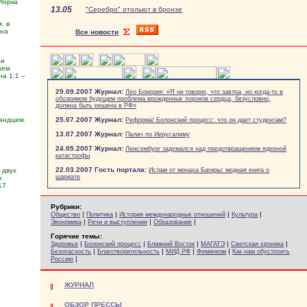
Йорка
13.05
"Серебро" отольют в бронзе
, в
 на
Все новости
ли
аем
а 1:1 –
29.09.2007 Журнал:
Лео Бокерия: «Я не говорю, что завтра, но когда-то в
обозримом будущем проблема врожденных пороков сердца, безусловно,
должна быть решена в РФ»
ландцем.
25.07.2007 Журнал:
Реформа/ Болонский процесс: что он дает студентам?
13.07.2007 Журнал:
Палач по Иерусалиму
24.05.2007 Журнал:
Люксембург задумался над предотвращением ядерной
катастрофы
22.03.2007 Гость портала:
 двух
Ислам от монаха Багиры: модная книга о
шариате
х
17
Рубрики:
|
|
|
|
Общество
Политика
История международных отношений
Культура
|
|
|
Экономика
Речи и выступления
Образование
Горячие темы:
|
|
|
|
|
Здоровье
Болонский процесс
Ближний Восток
МАГАТЭ
Светская хроника
|
|
|
|
Безопасность
Благотворительность
МИД РФ
Феминизм
Как нам обустроить
|
Россию
ЖУРНАЛ
ОБЗОР ПРЕССЫ