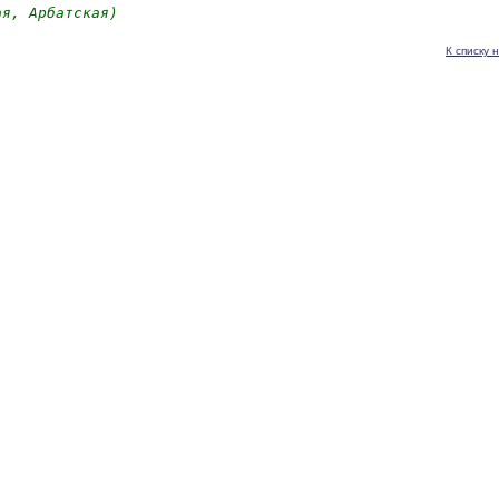
ая, Арбатская)
К списку 