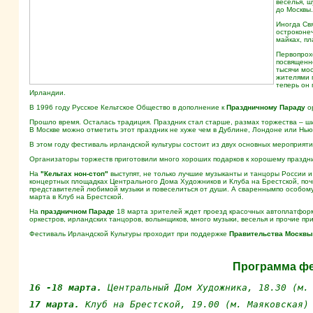
веселья, ш
до Москвы.
Иногда Св
остроконеч
майках, пла
Первопрох
посвящен
тысячи мос
жителями 
теперь он 
Ирландии.
В 1996 году Русское Кельтское Общество в дополнение к
Праздничному Параду
ор
Прошло время. Осталась традиция. Праздник стал старше, размах торжества – шир
В Москве можно отметить этот праздник не хуже чем в Дублине, Лондоне или Нью
В этом году фестиваль ирландской культуры состоит из двух основных мероприят
Организаторы торжеств приготовили много хороших подарков к хорошему праздни
На
"Кельтах нон-стоп"
выступят, не только лучшие музыканты и танцоры России и
концертных площадках Центрального Дома Художников и Клуба на Брестской, поч
представителей любимой музыки и повеселиться от души. А свареннымпо особом
марта в Клуб на Брестской.
На
праздничном Параде
18 марта зрителей ждет проезд красочных автоплатформ
оркестров, ирландских танцоров, волынщиков, много музыки, веселья и прочие пр
Фестиваль Ирландской Культуры проходит при поддержке
Правительства Москвы
Программа ф
16 -18 марта.
 Центральный Дом Художника, 18.30 (м.
17 марта. 
Клуб на Брестской, 19.00 (м. Маяковская)