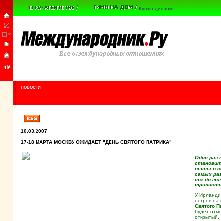
Куплю диплом
НОВОСТИ
10.03.2007
17-18 МАРТА МОСКВУ ОЖИДАЕТ "ДЕНЬ СВЯТОГО ПАТРИКА"
Один раз 
становитс
весны в с
самых ра
ног до г
трилистни
У Ирланди
остров на
Святого П
будет отме
открытый,