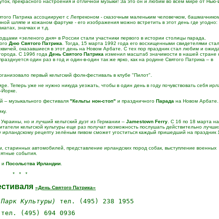
уток, прекрасного настроения и отличной музыки! За это он и любим во всем мире от Нью-
ятого Патрика ассоциируют с Лепреконом - сказочным маленьким человечком, башмачником
ной шляпе и кожаном фартуке - его изображения можно встретить в этот день где угодно:
катах, значках и т.д.
одцами «зеленого дня» в России стали участники первого в истории столицы парада,
ного
Дню Святого Патрика
. Тогда, 15 марта 1992 года его восхищенными свидетелями ста
квичей, оказавшиеся в этот день на Новом Арбате. С тех пор праздник стал любим и ожид
города. С 1996 года
День Святого Патрика
изменил масштаб значимости в нашей стране н
празднуется один раз в год и один-в-один так же ярко, как на родине Святого Патрика – в
ганизовало первый кельтский фолк-фестиваль в клубе "Пилот".
е. Теперь уже не нужно никуда уезжать, чтобы в один день в году почувствовать себя ир
-Йорке.
ий – музыкального фестиваля
"Кельты нон-стоп"
и праздничного
Парада
на Новом Арбате.
ку.
 Украины, но и лучший кельтский дуэт из Германии –
Jamestown
Ferry
. С 16 по 18 марта на
итатели кельтской культуры еще раз получат возможность послушать действительно лучши
у ирландскому рецепту зелёным пивом сможет угоститься каждый пришедший на праздник 
, старинных автомобилей, представление ирландских пород собак, выступление военных
иятные события.
и
Посольства Ирландии
.
* * *
естиваля
«День Святого Патрика»
 Парк Культуры)
 тел. (495) 238 1955 
тел.
(495)
694 0936