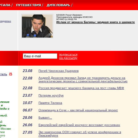
БЕККИН Ренат Ирикович
Преподаватель кафедры ЮНЕСКО
МГИМО (у) МИД РФ
врожденных
Ислам от монаха Багиры: модная книга о шариате
подписаться
на рассылку
23.08
Погиб Чингисхан Гуцериев
тать
22.08
Андрей Денисов призвал Запад не транжирить деньги на
энергетические проекты с сомнительной рентабельностью
22.08
Россия продвигает чешского банкира на пост главы МВФ
23.07
Потерян ноутбук
пление
10.07
Памяти Тюлина
 в
Люди с
06.07
Олимпиада в Сочи – как пятый национальный проект
еный.
28.06
Бывает...
ый
26.06
Европейский еврейский конгресс возглавит россиянин
День
 Москве
олее
27.05
Экс-замгенсека ООН говорит об успехе конференции в
ного
Люксембурге