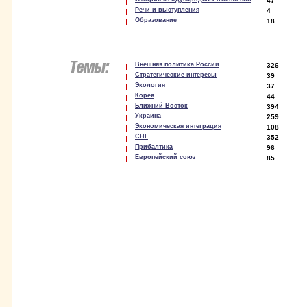
47
Речи и выступления
4
Образование
18
Внешняя политика России
326
Стратегические интересы
39
Экология
37
Корея
44
Ближний Восток
394
Украина
259
Экономическая интеграция
108
СНГ
352
Прибалтика
96
Европейский союз
85