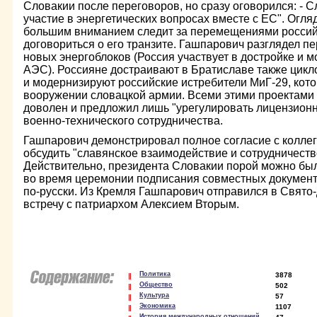
Словакии после переговоров, но сразу оговорился: - 
участие в энергетических вопросах вместе с ЕС". Огля
большим вниманием следит за перемещениями российс
договориться о его транзите. Гашпарович разглядел пе
новых энергоблоков (Россия участвует в достройке и 
АЭС). Россияне достраивают в Братиславе также цик
и модернизируют российские истребители МиГ-29, кот
вооружении словацкой армии. Всеми этими проектами
доволен и предложил лишь "урегулировать лицензион
военно-технического сотрудничества.
Гашпарович демонстрировал полное согласие с колле
обсудить "славянское взаимодействие и сотрудничеств
Действительно, президента Словакии порой можно был
во время церемонии подписания совместных документ
по-русски. Из Кремля Гашпарович отправился в Свято
встречу с патриархом Алексием Вторым.
Политика
3878
Общество
502
Культура
57
Экономика
1107
История международных отношений