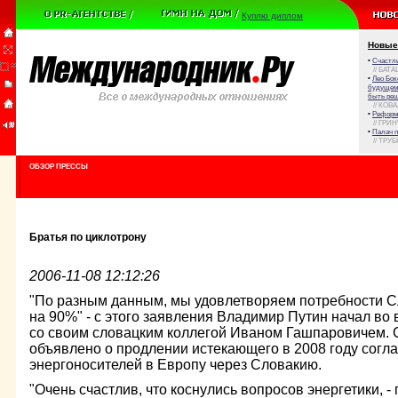
Куплю диплом
Новые
•
Счастли
// БАТА
•
Лео Бок
будущем 
быть реш
// КОВ
•
Реформа
// ГРИ
•
Палач 
// ТРУ
ОБЗОР ПРЕССЫ
Братья по циклотрону
2006-11-08 12:12:26
"По разным данным, мы удовлетворяем потребности С
на 90%" - с этого заявления Владимир Путин начал во
со своим словацким коллегой Иваном Гашпаровичем. С
объявлено о продлении истекающего в 2008 году согл
энергоносителей в Европу через Словакию.
"Очень счастлив, что коснулись вопросов энергетики, 