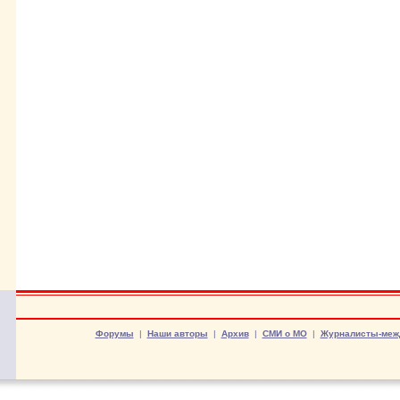
Форумы
|
Наши авторы
|
Архив
|
СМИ о МО
|
Журналисты-меж