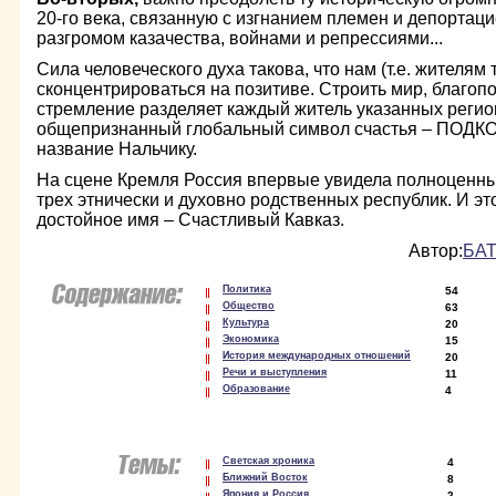
20-го века, связанную с изгнанием племен и депортаци
разгромом казачества, войнами и репрессиями...
Сила человеческого духа такова, что нам (т.е. жителям 
сконцентрироваться на позитиве. Строить мир, благоп
стремление разделяет каждый житель указанных регио
общепризнанный глобальный символ счастья – ПОДКО
название Нальчику.
На сцене Кремля Россия впервые увидела полноценн
трех этнически и духовно родственных республик. И эт
достойное имя – Счастливый Кавказ.
Автор:
БАТ
Политика
54
Общество
63
Культура
20
Экономика
15
История международных отношений
20
Речи и выступления
11
Образование
4
Светская хроника
4
Ближний Восток
8
Япония и Россия
2