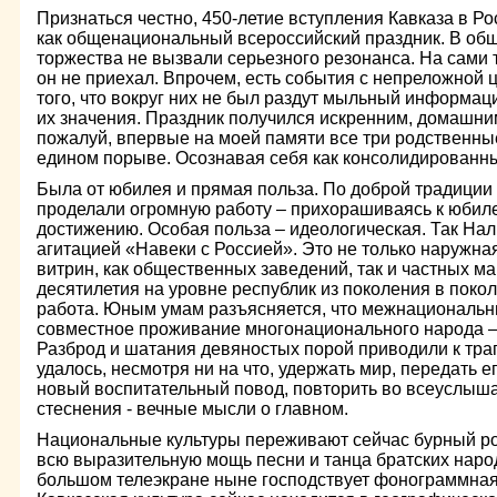
Признаться честно, 450-летие вступления Кавказа в Ро
как общенациональный всероссийский праздник. В 
торжества не вызвали серьезного резонанса. На сами 
он не приехал. Впрочем, есть события с непреложной 
того, что вокруг них не был раздут мыльный информац
их значения. Праздник получился искренним, домашни
пожалуй, впервые на моей памяти все три родственны
едином порыве. Осознавая себя как консолидированн
Была от юбилея и прямая польза. По доброй традиции 
проделали огромную работу – прихорашиваясь к юбиле
достижению. Особая польза – идеологическая. Так Нал
агитацией «Навеки с Россией». Это не только наружна
витрин, как общественных заведений, так и частных ма
десятилетия на уровне республик из поколения в поко
работа. Юным умам разъясняется, что межнациональн
совместное проживание многонационального народа – 
Разброд и шатания девяностых порой приводили к тра
удалось, несмотря ни на что, удержать мир, передать 
новый воспитательный повод, повторить во всеуслыша
стеснения - вечные мысли о главном.
Национальные культуры переживают сейчас бурный рос
всю выразительную мощь песни и танца братских народ
большом телеэкране ныне господствует фонограммная