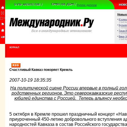
Куплю диплом
Новые
•
И корюш
// БАТА
•
Булыжни
// ТРУ
•
Тихая Я
// КРИ
•
Виват, 
// БАТА
ЖУРНАЛ
Счастливый Кавказ покоряет Кремль
2007-10-19 18:35:35
На политической сцене России впервые в полный голо
родственных регионов. Это северокавказские респ
юбилей единства с Россией. Теперь альянсу необх
5 октября в Кремле прошел праздничный концерт «Нав
приуроченный 450-летию добровольного вступления ад
народностей Кавказа в состав Российского государств