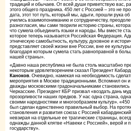
традиций и обычаев. От всей души приветствую вас, р
этого общего праздника. 450 лет с Россией – это не п
дата, этот тот путь, который мы, адыги, прошли рука о
учились взаимопониманию и сотрудничеству, преодол
разногласия, мы сами творили историю страны, котора
что сумела объединить языки и народы. Мы вместе ста
которое теперь называется Российская Федерация. А
этническую самобытность, культуру, духовное и истори
представляет своей жизни вне России, вне ее культуры,
благодаря которым сумела стать равноправной в боль
нашей страны».
«Давно наша республика не была столь масштабно пред
некоторым удовлетворением сказал Президент Кабар
Каноков
. Очевидно, намекая на необходимость сдела
мероприятия в Москве традиционными. Вспомнил он и
дважды московскими градоначальниками становились 
Черкасские. Президент КБР призвал «воздать дань муд
прозорливости наших предков. У нас одна страна, одна
своими народностями и многообразием культур». «450
был сделан единственно правильный выбор. На протя
становления и развития союза с Россией кабардинский
невзирая на отдельные ее трагические страницы, всег
однажды данной клятве «Навеки с Россией», верой и 
государству».