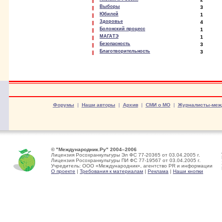
Выборы
3
Юбилей
1
Здоровье
4
Болонский процесс
1
МАГАТЭ
1
Безопасность
3
Благотворительность
3
Форумы
|
Наши авторы
|
Архив
|
СМИ о МО
|
Журналисты-меж
© "Международник.Ру" 2004–2006
Лицензия Росохранкультуры Эл ФС 77-20365 от 03.04.2005 г.
Лицензия Росохранкультуры ПИ ФС 77-19567 от 03.04.2005 г.
Учредитель: ООО «Международник», агентство PR и информации
О проекте
|
Требования к материалам
|
Реклама
|
Наши кнопки