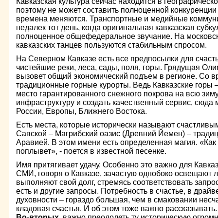
Кавказская культура сейчас находится в географическ
поэтому не может составить полноценной конкуренции 
времена меняются. Транспортные и медийные коммун
недалек тот день, когда оригинальная кавказская субку
полноценное общефедеральное звучание. На московск
кавказских танцев пользуются стабильным спросом.
На Северном Кавказе есть все предпосылки для счасть
чистейшие реки, леса, сады, поля, горы. Грядущая Оли
вызовет общий экономический подъем в регионе. Со вр
традиционные горные курорты. Ведь Кавказские горы –
место гарантированного снежного покрова на всю зиму
инфраструктуру и создать качественный сервис, сюда 
России, Европы, Ближнего Востока.
Есть места, которые исторически называют счастливы
Савской – Магрибский оазис (Древний Йемен) – трад
Аравией. В этом имени есть определенная магия. «Как в
поплывет», - поется в известной песенке.
Имя притягивает удачу. Особенно это важно для Кавказ
СМИ, говоря о Кавказе, зачастую однобоко освещают 
выполняют свой долг, стремясь соответствовать запро
есть и другие запросы. Потребность в счастье, в драйве
духовности – гораздо большая, чем в смаковании несча
кладовая счастья. И об этом тоже важно рассказывать.
Во-вторых,
важно преодолеть ту историческую огромну