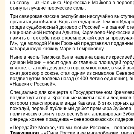
на славу – из Нальчика, Черкесска и Майкопа в перво
стянуты лучшие творческие силы.
Три северокавказские республики неслучайно выступ
организации юбилея. Ведь легендарный Темрюк Идаро
горцев судьбоносный договор с Россией – в равной ст
национальной истории Адыгеи, Карачаево-Черкессии и
память о тех событиях с кремлевской сцены прозвуча
IV», где молодой Иван Грозный представлял подданны
кабардинскую княжну Марию Темрюковну.
Ныне в честь Темрюка была названа одна из красивей
дочери Марии – носит одна их главных площадей горо
княжне, статной девушке в горском костюме, в чьей вы
сжат договор о союзе, стал одним из символов Северно
воздвигнутом полвека назад (к 400-летию единения), 
«Навеки с Россией».
Специально для концерта в Государственном Кремлев
воздвигнуты горы. Красочные макеты скал и ледников 
котором транслировали виды Кавказа. В этих горных д
пожалуй, первый публичный дебют премьера Зубкова. 
политическую элиту трех республик, аплодировал Зубк
очередь хозяев праздника – северокавказских лидеров
«Передайте Москве, что мы любим Россию», - попроси
Тхакушинов
. - «Сила России в ее многообразии, много