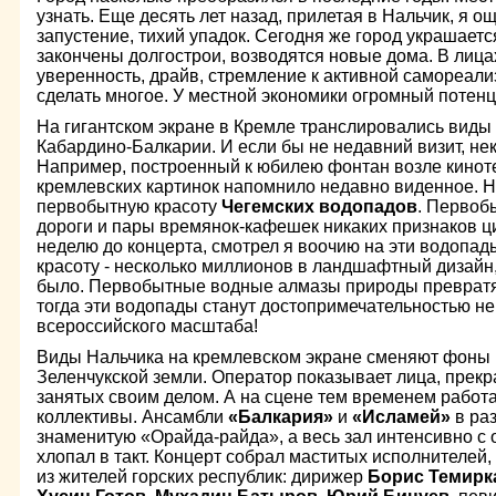
узнать. Еще десять лет назад, прилетая в Нальчик, я
запустение, тихий упадок. Сегодня же город украшается
закончены долгострои, возводятся новые дома. В лиц
уверенность, драйв, стремление к активной самореали
сделать многое. У местной экономики огромный потенц
На гигантском экране в Кремле транслировались виды
Кабардино-Балкарии. И если бы не недавний визит, нек
Например, построенный к юбилею фонтан возле кинотеа
кремлевских картинок напомнило недавно виденное. 
первобытную красоту
Чегемских водопадов
. Первоб
дороги и пары времянок-кафешек никаких признаков ц
неделю до концерта, смотрел я воочию на эти водопады
красоту - несколько миллионов в ландшафтный дизайн
было. Первобытные водные алмазы природы превратя
тогда эти водопады станут достопримечательностью не 
всероссийского масштаба!
Виды Нальчика на кремлевском экране сменяют фоны М
Зеленчукской земли. Оператор показывает лица, прек
занятых своим делом. А на сцене тем временем работ
коллективы. Ансамбли
«Балкария»
и
«Исламей»
в ра
знаменитую «Орайда-райда», а весь зал интенсивно 
хлопал в такт. Концерт собрал маститых исполнителей, 
из жителей горских республик: дирижер
Борис Темирк