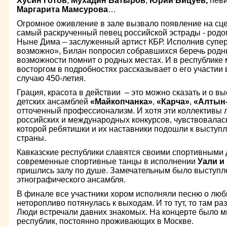
Хусин Готов
,
Мухадин Батыров
,
Юрий Бицуев,
пев
Маргарита Мамсурова
…
Огромное оживление в зале вызвало появление на сц
самый раскрученный певец российской эстрады - родо
Ныне Дима – заслуженный артист КБР. Исполнив супе
возможно», Билан попросил собравшихся беречь родны
возможности помнит о родных местах. И в республике
восторгом в подробностях рассказывает о его участии 
случаю 450-летия.
Грация, красота в действии – это можно сказать и о 
детских ансамблей
«Майкопчанка»
,
«Карча»
,
«Алтын
отточенный профессионализм. И хотя эти коллективы
российских и международных конкурсов, чувствовалась
которой ребятишки и их наставники подошли к выступ
страны.
Кавказские республики славятся своими спортивными
современные спортивные танцы в исполнении
Уали и
пришлись залу по душе. Замечательным было выступле
этнографического ансамбля.
В финале все участники хором исполняли песню о любв
неторопливо потянулась к выходам. И то тут, то там р
Люди встречали давних знакомых. На концерте было м
республик, постоянно проживающих в Москве.