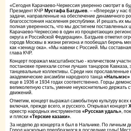
«Сегодня Карачаево-Черкессия уверенно смотрит в бу
Президент КЧР
Мустафа Батдыев
. – «Впереди у нас
задачи, направленные на обеспечение динамичного ро
благосостояния населения республики. И решать их м
полная уверенность, что мы достигнем поставленных 
Карачаево-Черкессию в один из процветающих регио
округа и Российской Федерации». Батдыев отметил ог
городв Москвы в жизни региона и пообещал беречь м
как «зеницу ока». «Мы навеки с Россией. Мы составная 
глава КЧР.
Концерт поражал масштабностью - количеством участни
постановке приехали сотни лучших танцоров Кавказа, 
танцевальные коллективы. Среди них прославленные 
академические ансамбли народного танца
«Нальмэс»
еще в 1936 и 1934 годах соответственно. Горцы демон
великолепную стать, умение неукоснительно держать с
движений.
Отметим, концерт выражал самобытную культуру всех 
включая, прежде всего, и русского. Открывал концерт
Х
оркестр народных инструментов
«Русская удаль»
, по
и пляски
«Терские казаки»
.
За неделю до концерта я был в Нальчике. По личным д
Город насколько преобразился в последние годы! Место