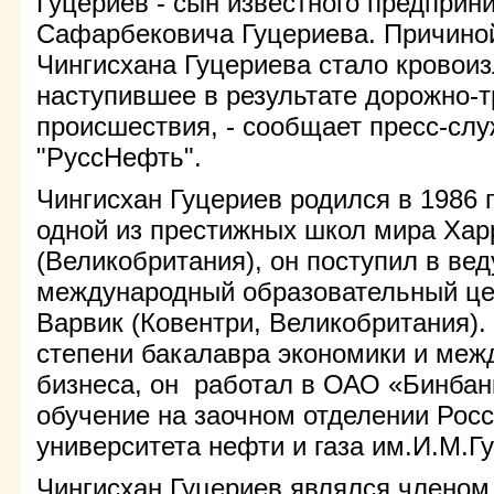
Гуцериев - сын известного предпри
Сафарбековича Гуцериева. Причино
Чингисхана Гуцериева стало кровоиз
наступившее в результате дорожно-т
происшествия, - сообщает пресс-сл
"РуссНефть".
Чингисхан Гуцериев родился в 1986 
одной из престижных школ мира Хар
(Великобритания), он поступил в ве
международный образовательный цен
Варвик (Ковентри, Великобритания).
степени бакалавра экономики и меж
бизнеса, он работал в ОАО «Бинбан
обучение на заочном отделении Росс
университета нефти и газа им.И.М.Гу
Чингисхан Гуцериев являлся членом