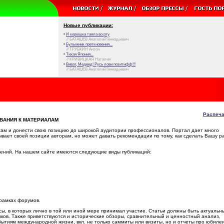
Новые публикации:
•
И корюшка таяла во рту
// БАТАШЕВ Анатолий Геннадьевич
•
Булыжник преткновения...
// ТРУБКИН Антон
•
Тихая Япония...
// КРИВИЦКАЯ Наталия
•
Виват, Медвед! Русь лови позитифф!!!
// БАТАШЕВ Анатолий Геннадьевич
Распеча
ВАНИЯ К МАТЕРИАЛАМ
ам и донести свою позицию до широкой аудитории профессионалов. Портал дает много
ывает своей позиции авторам, но может давать рекомендации по тому, как сделать Вашу р
лений. На нашем сайте имеются следующие виды публикаций:
 рамках форумов.
сы, в которых лично в той или иной мере принимал участие. Статьи должны быть актуальн
ов. Также приветствуются и исторические обзоры, сравнительный и ценностный анализ,
ытиям международной жизни, вкл. не только саммиты или визиты, но и отчеты про юбилеи