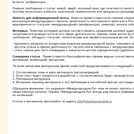
встречи, конференции…
Главное требование к статье: живой, яркий, логичный язык, где сочетаются лихос
поэтому желательно избегать запутанной терминологии или предлагать расшифр
Новость для информационной ленты.
Новости приветствуются по горячим следа
реализация международного проекта, деятельность иностранного капитала в Рос
мероприятия со статусом «международный» (конференция, семинар), анонсы со
Интервью.
Тематика интервью должна соответствовать ожиданиям целевой аудито
затрагиваться позиция гостя по его сфере деятельности. Однако также могла бы
требование: обладать статусом, политическим или профессиональным весом. Это
- принимать решения по конкретным вопросам международной жизни, оказывать в
- достичь успеха в сферах деятельности, так или иначе связанных с международ
- стать героем дня, быть очевидцем и оказаться в центре определенной судьбоно
Словарная статья.
Приветствуются биографические справки видных отечественн
договорам, конвенциям, процессам.
По всем авторским материалам (кроме новостей) предусматривается следующий 
1. Согласование темы и идеи материала (автор-редакция).
2. Если текст будет нуждаться в доработке, с согласия автора будет проводитьс
3. Публикация материала.
4. Возможен перевод материала и его публикация в английской версии настоящег
Обращаем внимание, что редакция «Международник.Ру» пока не может платить го
общественных началах. Однако «Международник.Ру» всегда рад оказать информа
их начинаний.
Статьи и материалы присылайте по адресу
info@mezhdunarodnik.ru