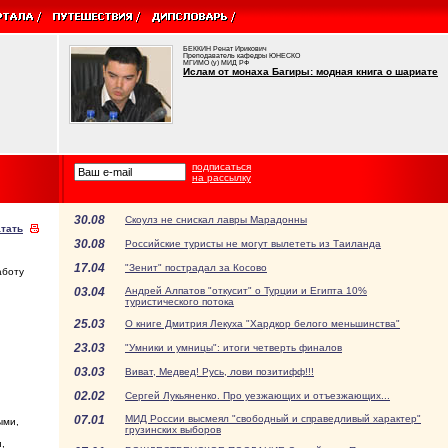
БЕККИН Ренат Ирикович
Преподаватель кафедры ЮНЕСКО
МГИМО (у) МИД РФ
Ислам от монаха Багиры: модная книга о шариате
подписаться
на рассылку
30.08
Скоулз не снискал лавры Марадонны
тать
30.08
Российские туристы не могут вылететь из Таиланда
17.04
"Зенит" пострадал за Косово
аботу
03.04
Андрей Алпатов "откусит" о Турции и Египта 10%
туристического потока
25.03
О книге Дмитрия Лекуха "Хардкор белого меньшинства"
23.03
"Умники и умницы": итоги четверть финалов
03.03
Виват, Медвед! Русь, лови позитифф!!!
02.02
Сергей Лукьяненко. Про уезжающих и отъезжающих...
07.01
МИД России высмеял "свободный и справедливый характер"
ыми,
грузинских выборов
,