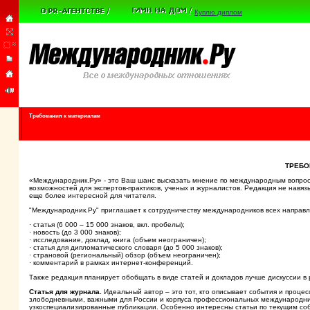
Куплю диплом
Требования к материалам
ТРЕБО
«Международник.Ру» - это Ваш шанс высказать мнение по международным вопрос
возможностей для экспертов-практиков, ученых и журналистов. Редакция не навяз
еще более интересной для читателя.
"Международник.Ру" приглашает к сотрудничеству международников всех направ
· статья (6 000 – 15 000 знаков, вкл. пробелы);
· новость (до 3 000 знаков);
· исследование, доклад, книга (объем неограничен);
· статья для дипломатического словаря (до 5 000 знаков);
· страновой (региональный) обзор (объем неограничен);
· комментарий в рамках интернет-конференций.
Также редакция планирует обобщать в виде статей и докладов лучше дискуссии в
Статья для журнала.
Идеальный автор – это тот, кто описывает события и процес
злободневными, важными для России и корпуса профессиональных международник
узкоспециализированные публикации. Особенно интересны статьи по текущим соб