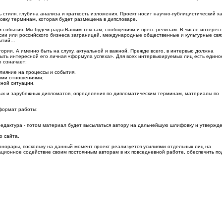
ть стиля, глубина анализа и краткость изложения. Проект носит научно-публицистический х
овку терминам, которая будет размещена в дипсловаре.
м события. Мы будем рады Вашим текстам, сообщениям и пресс-релизам. В числе интерес
сии или российского бизнеса заграницей, международные общественные и культурные свя
бытий…
рии. А именно быть на слуху, актуальной и важной. Прежде всего, в интервью должна
 быть интересной его личная «формула успеха». Для всех интервьюируемых лиц есть едино
 означает:
лияние на процессы и события.
ными отношениями;
сной ситуации.
ых и зарубежных дипломатов, определения по дипломатическим терминам, материалы по
формат работы:
я редактура - потом материал будет высылаться автору на дальнейшую шлифовку и утвержд
о сайта.
норары, поскольку на данный момент проект реализуется усилиями отдельных лиц на
ционное содействие своим постоянным авторам в их повседневной работе, обеспечить по