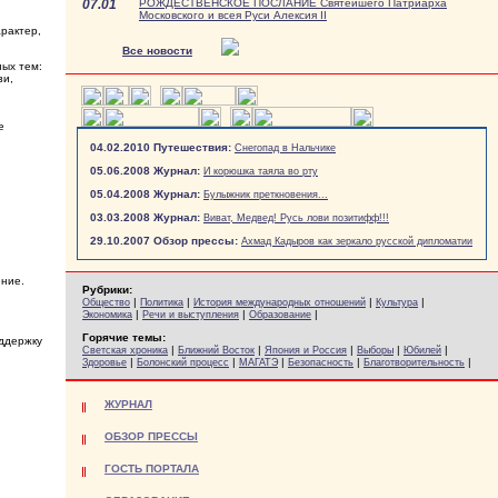
07.01
РОЖДЕСТВЕНСКОЕ ПОСЛАНИЕ Святейшего Патриарха
Московского и всея Руси Алексия II
арактер,
Все новости
ных тем:
зи,
е
04.02.2010 Путешествия:
Снегопад в Нальчике
05.06.2008 Журнал:
И корюшка таяла во рту
05.04.2008 Журнал:
Булыжник преткновения...
03.03.2008 Журнал:
Виват, Медвед! Русь лови позитифф!!!
29.10.2007 Обзор прессы:
Ахмад Кадыров как зеркало русской дипломатии
ение.
Рубрики:
|
|
|
|
Общество
Политика
История международных отношений
Культура
|
|
|
Экономика
Речи и выступления
Образование
Горячие темы:
ддержку
|
|
|
|
|
Светская хроника
Ближний Восток
Япония и Россия
Выборы
Юбилей
|
|
|
|
|
Здоровье
Болонский процесс
МАГАТЭ
Безопасность
Благотворительность
ЖУРНАЛ
ОБЗОР ПРЕССЫ
ГОСТЬ ПОРТАЛА