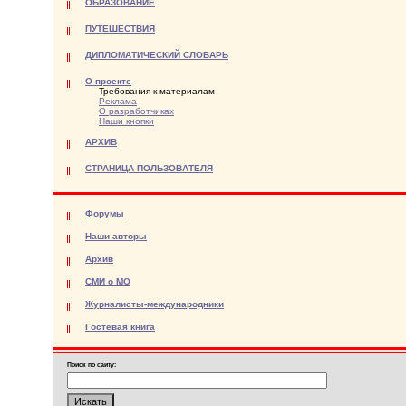
ОБРАЗОВАНИЕ
ПУТЕШЕСТВИЯ
ДИПЛОМАТИЧЕСКИЙ СЛОВАРЬ
О проекте
Требования к материалам
Реклама
О разработчиках
Наши кнопки
АРХИВ
СТРАНИЦА ПОЛЬЗОВАТЕЛЯ
Форумы
Наши авторы
Архив
СМИ о МО
Журналисты-международники
Гостевая книга
Поиск по сайту: