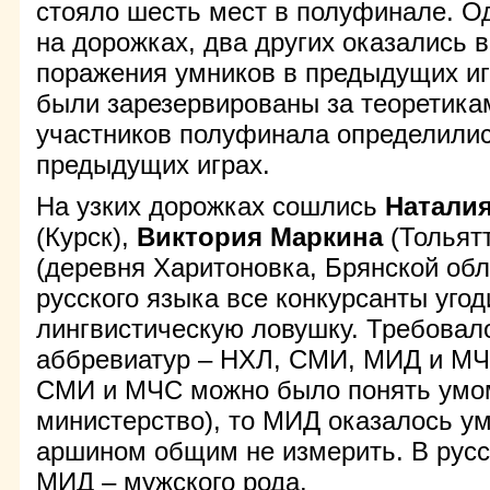
стояло шесть мест в полуфинале. О
на дорожках, два других оказались 
поражения умников в предыдущих иг
были зарезервированы за теоретика
участников полуфинала определилис
предыдущих играх.
На узких дорожках сошлись
Наталия
(Курск),
Виктория Маркина
(Тольят
(деревня Харитоновка, Брянской обл
русского языка все конкурсанты уго
лингвистическую ловушку. Требовал
аббревиатур – НХЛ, СМИ, МИД и МЧ
СМИ и МЧС можно было понять умом 
министерство), то МИД оказалось ум
аршином общим не измерить. В русс
МИД – мужского рода.