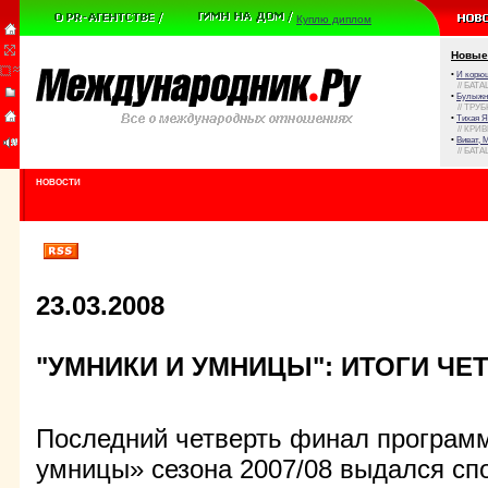
Куплю диплом
Новые
•
И корюш
// БАТА
•
Булыжни
// ТРУ
•
Тихая Я
// КРИ
•
Виват, 
// БАТА
НОВОСТИ
23.03.2008
"УМНИКИ И УМНИЦЫ": ИТОГИ ЧЕ
Последний четверть финал програм
умницы» сезона 2007/08 выдался сп