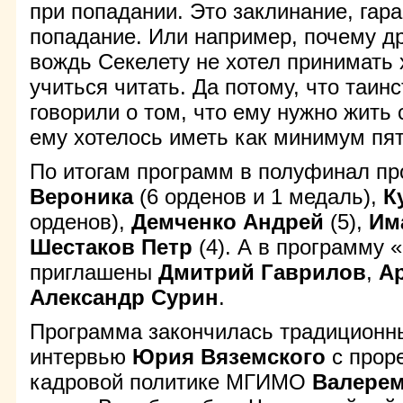
при попадании. Это заклинание, га
попадание. Или например, почему др
вождь Секелету не хотел принимать 
учиться читать. Да потому, что таин
говорили о том, что ему нужно жить 
ему хотелось иметь как минимум пят
По итогам программ в полуфинал п
Вероника
(6 орденов и 1 медаль),
К
орденов),
Демченко Андрей
(5),
Им
Шестаков Петр
(4). А в программу
приглашены
Дмитрий Гаврилов
,
А
Александр Сурин
.
Программа закончилась традиционн
интервью
Юрия Вяземского
с прор
кадровой политике МГИМО
Валере