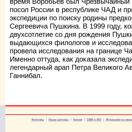
время Воробьев был Чрезвычайный
посол России в республике ЧАД и пр
экспедиции по поиску родины предк
Сергеевича Пушкина. В 1999 году, к
двухсотлетие со дня рождения Пушки
выдающихся филологов и исследова
провела исследования на границе Ч
Именно оттуда, как доказала экспед
легендарный арап Петра Великого А
Ганнибал.
Форумы
|
Наши авторы
|
Архив
|
СМИ о МО
|
Журналисты-меж