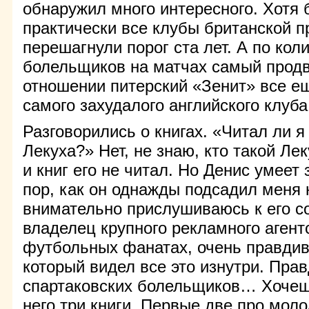
обнаружил много интересного. Хотя б
практически все клубы британской п
перешагнули порог ста лет. А по кол
болельщиков на матчах самый продв
отношении питерский «Зенит» все ещ
самого захудалого английского клуб
Разговорились о книгах. «Читал ли я
Лекуха?» Нет, не знаю, кто такой Ле
и книг его не читал. Но Денис умеет 
пор, как он однажды подсадил меня 
внимательно прислушиваюсь к его со
владелец крупного рекламного агент
футбольных фанатах, очень правдиво
который видел все это изнутри. Прав
спартаковских болельщиков… Хочеш
него три книги. Первые две про моло