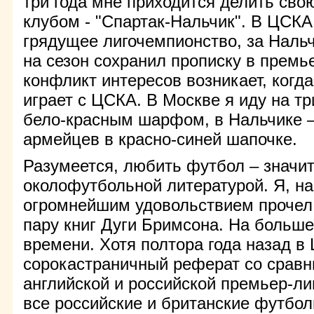
три года мне приходится делить сво
клубом - "Спартак-Нальчик". В ЦСКА
грядущее лигочемпионство, за Нальч
на сезон сохранил прописку в премье
конфликт интересов возникает, когд
играет с ЦСКА. В Москве я иду на тр
бело-красным шарфом, в Нальчике –
армейцев в красно-синей шапочке.
Разумеется, любить футбол – значит
околофутбольной литературой. Я, на
огромнейшим удовольствием прочел 
пару книг Дуги Бримсона. На большее
времени. Хотя полтора года назад в
сорокастраничный реферат со срав
английской и российской премьер-ли
все российские и британские футбол