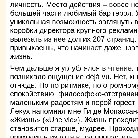
личность. Место действия – вовсе не
большей части любимый бар героя. У
уникальная возможность заглянуть в
коробки директора крупного рекламно
вылезать из нее долгих 207 страниц.
привыкаешь, что начинает даже нра
жизнь.
Чем дальше я углублялся в чтение, 
возникало ощущение déjà vu. Нет, кни
отнюдь. Но по ритмике, по огромном
спокойствию, философско-отстранен
маленьким радостям и порой горест
Лекух напомнил мне Ги де Мопассана
«Жизнь» («Une vie»). Жизнь проходи
становится старше, мудрее. Проходит
приходишь из года в год пропустить 