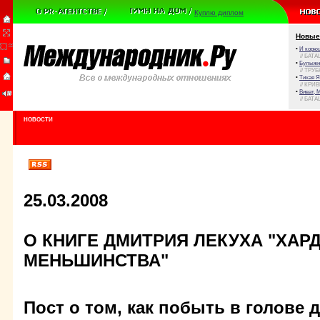
Куплю диплом
Новые
•
И корюш
// БАТА
•
Булыжни
// ТРУ
•
Тихая Я
// КРИ
•
Виват, 
// БАТА
НОВОСТИ
25.03.2008
О КНИГЕ ДМИТРИЯ ЛЕКУХА "ХАР
МЕНЬШИНСТВА"
Пост о том, как побыть в голове 