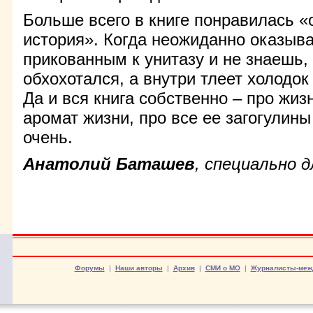
Больше всего в книге понравилась 
история». Когда неожиданно оказыв
прикованным к унитазу и не знаешь, 
обхохотался, а внутри тлеет холодок
Да и вся книга собственно – про жизн
аромат жизни, про все ее загогулины
очень.
Анатолий Баташев
, специально 
Форумы
|
Наши авторы
|
Архив
|
СМИ о МО
|
Журналисты-меж