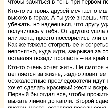
чтобы забиться в тень при первом п
Кто-то из твоих друзей мечтает о м
высоко в горах. А ты уже знаешь, что
убежать, но надеешься, что другу уда
получилось у тебя. От другого ушл
или жена, просто поссорились или с
Как же тяжело отогреть ее и согреть
непонятно, куда идти, закрывая за с
оставляя позади пропасть – на край
Кто-то очень хочет жить. Не смотря н
цепляется за жизнь, жадно ловит ее 
безжалостные преследователи идут п
хочет сделать красивый жест и вскр
Первый бы отдал все, чтобы прожит
выжать лимон до капли. Второй сдае
пустом месте, оставляя позади себя 