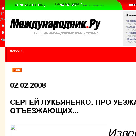
Куплю диплом
Новые
•
И корюш
// БАТА
•
Булыжни
// ТРУ
•
Тихая Я
// КРИ
•
Виват, 
// БАТА
НОВОСТИ
02.02.2008
СЕРГЕЙ ЛУКЬЯНЕНКО. ПРО УЕЗ
ОТЪЕЗЖАЮЩИХ...
Изв