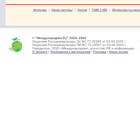
Форумы
|
Наши авторы
|
Архив
|
СМИ о МО
|
Журналисты-меж
© "Международник.Ру" 2004–2006
Лицензия Росохранкультуры Эл ФС 77-20365 от 03.04.2005 г.
Лицензия Росохранкультуры ПИ ФС 77-19567 от 03.04.2005 г.
Учредитель: ООО «Международник», агентство PR и информации
О проекте
|
Требования к материалам
|
Реклама
|
Наши кнопки