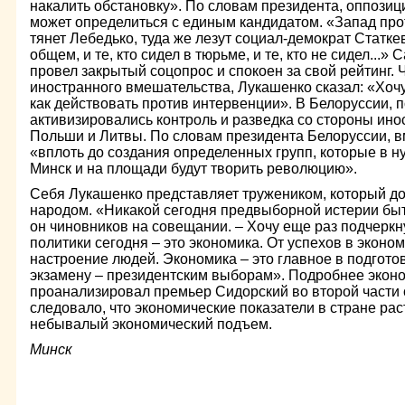
накалить обстановку». По словам президента, оппозиц
может определиться с единым кандидатом. «Запад про
тянет Лебедько, туда же лезут социал-демократ Статке
общем, и те, кто сидел в тюрьме, и те, кто не сидел...»
провел закрытый соцопрос и спокоен за свой рейтинг. 
иностранного вмешательства, Лукашенко сказал: «Хочу
как действовать против интервенции». В Белоруссии, 
активизировались контроль и разведка со стороны ино
Польши и Литвы. По словам президента Белоруссии, 
«вплоть до создания определенных групп, которые в 
Минск и на площади будут творить революцию».
Себя Лукашенко представляет тружеником, который до
народом. «Никакой сегодня предвыборной истерии быт
он чиновников на совещании. – Хочу еще раз подчеркн
политики сегодня – это экономика. От успехов в эконо
настроение людей. Экономика – это главное в подгото
экзамену – президентским выборам». Подробнее экон
проанализировал премьер Сидорский во второй части 
следовало, что экономические показатели в стране ра
небывалый экономический подъем.
Минск