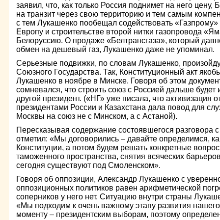
заявил, что, как только Россия поднимет на него цену,
на транзит через свою территорию и тем самым компен
с тем Лукашенко пообещал содействовать «Газпрому» 
Европу и строительстве второй нитки газопровода «Я
Белоруссию. О продаже «Белтрансгаза», который дав
обмен на дешевый газ, Лукашенко даже не упоминал.
Серьезные подвижки, по словам Лукашенко, произойду
Союзного Государства. Так, Конституционный акт якоб
Лукашенко в ноябре в Минске. Говоря об этом докумен
сомневался, что строить союз с Россией дальше будет и
другой президент. («НГ» уже писала, что активизация
президентами России и Казахстана дала повод для сл
Москвы на союз не с Минском, а с Астаной).
Пересказывая содержание состоявшегося разговора с
отметил: «Мы договорились – давайте определимся, ка
Конституции, а потом будем решать конкретные вопрос
таможенного пространства, снятия всяческих барьеров
сегодня существуют под Смоленском».
Говоря об оппозиции, Александр Лукашенко с уверенно
оппозиционных политиков равен арифметической погре
соперников у него нет. Ситуацию внутри страны Лукаш
«Мы подходим к очень важному этапу развития нашего
моменту – президентским выборам, поэтому определе