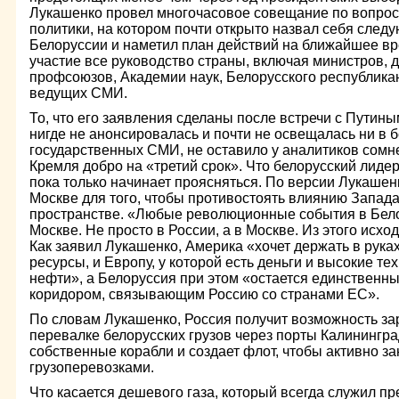
Лукашенко провел многочасовое совещание по вопро
политики, на котором почти открыто назвал себя сле
Белоруссии и наметил план действий на ближайшее в
участие все руководство страны, включая министров, 
профсоюзов, Академии наук, Белорусского республика
ведущих СМИ.
То, что его заявления сделаны после встречи с Путин
нигде не анонсировалась и почти не освещалась ни в б
государственных СМИ, не оставило у аналитиков сомн
Кремля добро на «третий срок». Что белорусский лиде
пока только начинает проясняться. По версии Лукашен
Москве для того, чтобы противостоять влиянию Запада
пространстве. «Любые революционные события в Бело
Москве. Не просто в России, а в Москве. Из этого исхо
Как заявил Лукашенко, Америка «хочет держать в руках
ресурсы, и Европу, у которой есть деньги и высокие тех
нефти», а Белоруссия при этом «остается единствен
коридором, связывающим Россию со странами ЕС».
По словам Лукашенко, Россия получит возможность за
перевалке белорусских грузов через порты Калинингра
собственные корабли и создает флот, чтобы активно з
грузоперевозками.
Что касается дешевого газа, который всегда служил п