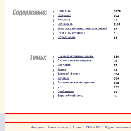
Политика
3878
Общество
502
Культура
57
Экономика
1107
История международных отношений
47
Речи и выступления
4
Образование
18
Внешняя политика России
326
Стратегические интересы
39
Экология
37
Корея
44
Ближний Восток
394
Украина
259
Экономическая интеграция
108
СНГ
352
Прибалтика
96
Европейский союз
85
Форумы
|
Наши авторы
|
Архив
|
СМИ о МО
|
Журналисты-меж