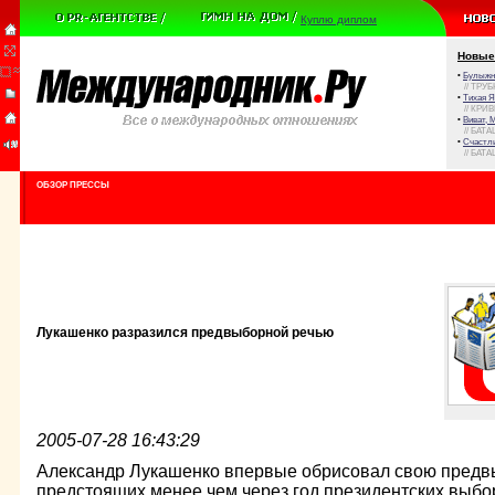
Куплю диплом
Новые
•
Булыжни
// ТРУ
•
Тихая Я
// КРИ
•
Виват, 
// БАТА
•
Счастли
// БАТА
ОБЗОР ПРЕССЫ
Лукашенко разразился предвыборной речью
2005-07-28 16:43:29
Александр Лукашенко впервые обрисовал свою пред
предстоящих менее чем через год президентских выбор