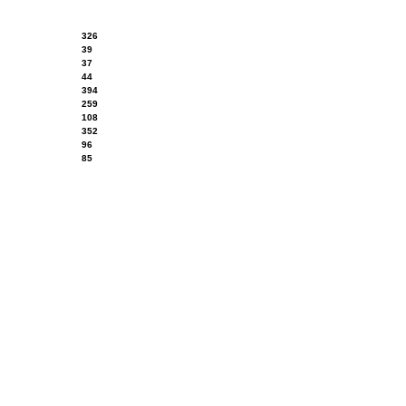
326
39
37
44
394
259
108
352
96
85