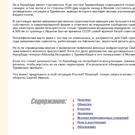
Но в Ашхабаде умеют торговаться. И до сих пор Туркменбаши отделывался тольк
санкции, в том числе и со стороны ООН (две недели назад в Женеве состоялось
посвященное ситуации в Туркмении, выводы которого выглядят весьма угрожающим
Вашингтоном.
В настоящее время американская военно-транспортная авиация уже пользуется во
собственно, в завуалированной форме и отмечено во вчерашнем сообщении турк
уже некоторое время пользуются не только туркменским воздушным коридором, н
в 300 км от границы с Ираном был во времена СССР самой крупной базой советск
Географическая карта мира с тех пор не изменилась, и, разумеется, для США турк
года американские самолеты, работающие на Афганистан, перестали делать доз
Но если справедливы версии о возможном появлении военных инфраструктур США 
чужеземного военного присутствия? Хотя это дело дипломатов, как договориться о
Ашхабаде генерал Абизейд беседовал с Туркменбаши и его генералами, в Москве
Если это станет реальностью, то Ашхабаду не потребуются консультации, скаже
региона, чтобы впустить их на свою территорию. И в результате обнаружится не
Туркмению прибыло...
Что может предложить в этой ситуации Россия? Пожалуй, только запуск в космос т
обороны Сергей Иванов...
Политика
Общество
Культура
Экономика
История международных отношений
Речи и выступления
Образование