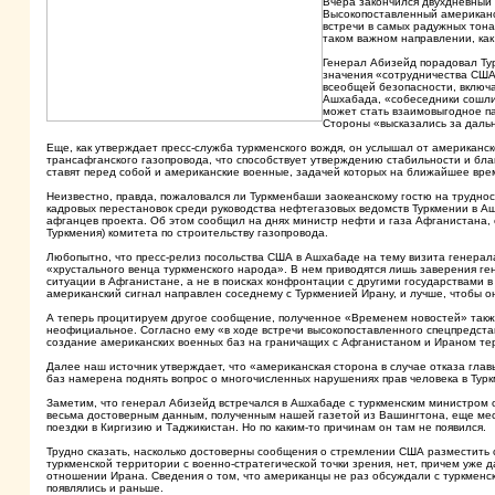
Вчера закончился двухдневный
Высокопоставленный американс
встречи в самых радужных тон
таком важном направлении, как
Генерал Абизейд порадовал Ту
значения «сотрудничества США 
всеобщей безопасности, включ
Ашхабада, «собеседники сошли
может стать взаимовыгодное па
Стороны «высказались за дальн
Еще, как утверждает пресс-служба туркменского вождя, он услышал от американс
трансафганского газопровода, что способствует утверждению стабильности и бла
ставят перед собой и американские военные, задачей которых на ближайшее вре
Неизвестно, правда, пожаловался ли Туркменбаши заокеанскому гостю на трудност
кадровых перестановок среди руководства нефтегазовых ведомств Туркмении в А
афганцев проекта. Об этом сообщил на днях министр нефти и газа Афганистана, 
Туркмения) комитета по строительству газопровода.
Любопытно, что пресс-релиз посольства США в Ашхабаде на тему визита генера
«хрустального венца туркменского народа». В нем приводятся лишь заверения ге
ситуации в Афганистане, а не в поисках конфронтации с другими государствами в
американский сигнал направлен соседнему с Туркменией Ирану, и лучше, чтобы о
А теперь процитируем другое сообщение, полученное «Временем новостей» также
неофициальное. Согласно ему «в ходе встречи высокопоставленного спецпредст
создание американских военных баз на граничащих с Афганистаном и Ираном те
Далее наш источник утверждает, что «американская сторона в случае отказа гл
баз намерена поднять вопрос о многочисленных нарушениях прав человека в Тур
Заметим, что генерал Абизейд встречался в Ашхабаде с туркменским министро
весьма достоверным данным, полученным нашей газетой из Вашингтона, еще мес
поездки в Киргизию и Таджикистан. Но по каким-то причинам он там не появился.
Трудно сказать, насколько достоверны сообщения о стремлении США разместить 
туркменской территории с военно-стратегической точки зрения, нет, причем уже д
отношении Ирана. Сведения о том, что американцы не раз обсуждали с туркменс
появлялись и раньше.