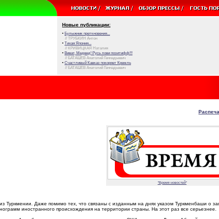
Новые публикации:
•
Булыжник преткновения...
// ТРУБКИН Антон
•
Тихая Япония...
// КРИВИЦКАЯ Наталия
•
Виват, Медвед! Русь лови позитифф!!!
// БАТАШЕВ Анатолий Геннадьевич
•
Счастливый Кавказ покоряет Кремль
// БАТАШЕВ Анатолий Геннадьевич
Распеча
"Время новостей"
з Туркмении. Даже помимо тех, что связаны с изданным на днях указом Туркменбаши о за
нограмм иностранного происхождения на территории страны. На этот раз все серьезнее.