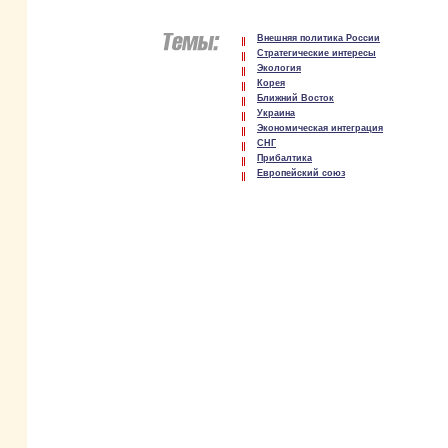
Внешняя политика России
Стратегические интересы
Экология
Корея
Ближний Восток
Украина
Экономическая интеграция
СНГ
Прибалтика
Европейский союз