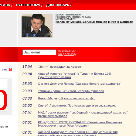
БЕККИН Ренат Ирикович
Преподаватель кафедры ЮНЕСКО
МГИМО (у) МИД РФ
Ислам от монаха Багиры: модная книга о шариате
подписаться
на рассылку
17.04
"Зенит" пострадал за Косово
тать
03.04
Андрей Алпатов "откусит" о Турции и Египта 10%
туристического потока
25.03
О книге Дмитрия Лекуха "Хардкор белого меньшинства"
23.03
"Умники и умницы": итоги четверть финалов
03.03
Виват, Медвед! Русь, лови позитифф!!!
02.02
Сергей Лукьяненко. Про уезжающих и отъезжающих...
07.01
МИД России высмеял "свободный и справедливый характер"
грузинских выборов
07.01
РОЖДЕСТВЕНСКОЕ ПОСЛАНИЕ Святейшего Патриарха
Московского и всея Руси Алексия II
прете
02.01
Алексей Богатуров: Технологии GR - нормальный тип
взаимодействия государства и бизнеса