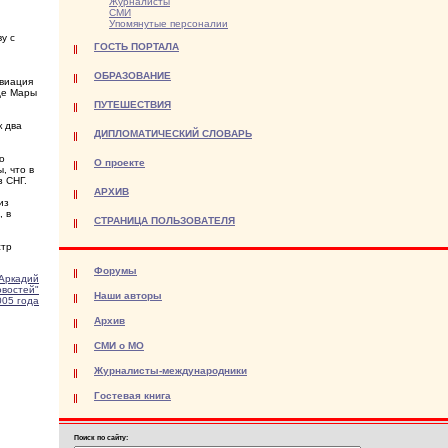
Журналисты
СМИ
Упомянутые персоналии
у с
ГОСТЬ ПОРТАЛА
ОБРАЗОВАНИЕ
авиация
де Мары
ПУТЕШЕСТВИЯ
к два
ДИПЛОМАТИЧЕСКИЙ СЛОВАРЬ
о
О проекте
, что в
з СНГ.
АРХИВ
из
, в
СТРАНИЦА ПОЛЬЗОВАТЕЛЯ
стр
Форумы
Аркадий
овостей"
Наши авторы
005 года
Архив
СМИ о МО
Журналисты-международники
Гостевая книга
Поиск по сайту: