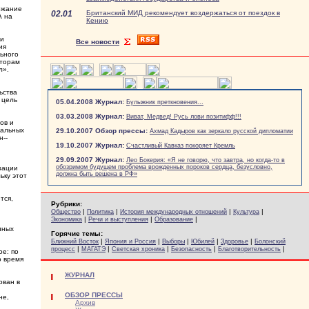
ржание
02.01
Британский МИД рекомендует воздержаться от поездок в
А на
Кению
 и
Все новости
ия
льного
кторам
л».
ьства
 цель
05.04.2008 Журнал:
Булыжник преткновения...
03.03.2008 Журнал:
Виват, Медвед! Русь лови позитифф!!!
ов и
дальных
29.10.2007 Обзор прессы:
Ахмад Кадыров как зеркало русской дипломатии
н--
19.10.2007 Журнал:
Счастливый Кавказ покоряет Кремль
29.09.2007 Журнал:
Лео Бокерия: «Я не говорю, что завтра, но когда-то в
обозримом будущем проблема врожденных пороков сердца, безусловно,
зации
должна быть решена в РФ»
ьку этот
тся,
Рубрики:
|
|
|
|
Общество
Политика
История международных отношений
Культура
|
|
|
Экономика
Речи и выступления
Образование
нных
Горячие темы:
|
|
|
|
|
Ближний Восток
Япония и Россия
Выборы
Юбилей
Здоровье
Болонский
|
|
|
|
|
процесс
МАГАТЭ
Светская хроника
Безопасность
Благотворительность
е: по
о время
ЖУРНАЛ
ован в
ОБЗОР ПРЕССЫ
не,
Архив