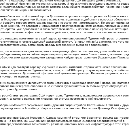
 визит в Ашхабад главы центрального командования США генерала Джона Абизейда.
кий военный был принят туркменским вождем. И пресс-служба последнего изложила соде
ах: «Обсуждались главным образом аспекты дальнейшего взаимодействия Туркмении и СШ
 обеспечение мира и безопасности».
ркменбаши высокой оценкой «роли Туркмении в процессе мирного развития Афганистана»
и Туркмении, видя в нем большие возможности для взаимодействия в вопросах обеспечен
ая борьбу с терроризмом, охрану границ и пресечение наркотрафика». По версии официа
сь во мнении, что главным инструментом в противостоянии этим дестабилизирующим фа
ртнерство, уже доказавшее и свою состоятельность, и поистине неисчерпаемый потенциа
ейшее развитие эффективного взаимодействия, включая... военно-технические аспекты».
кого генерала комплименты в свой адрес за «инициированный Туркменией проект строител
гополучия на многострадальной афганской земле». Генерал Абизейд заметил, что «эту же
мя является помощь афганскому народу в проведении выборов в парламент».
и, оказавшиеся на пути возведения газопровода. Дело в том, что ввиду масштабных арест
шхабаде некому вести сейчас переговоры по реализации этого благостного для многостра
объяснив этим срыв очередного заседания в Кабуле трехстороннего (Афганистан--Пакиста
ла Абизейда выглядит гораздо скромнее и лишен комплиментарных оттенков в отношении
нерала, адресованные Туркменбаши, в том, что «США присутствуют в регионе для стабили
 этом регионе». Туркменский официоз этой цитаты не приводит. Решение разумное, поскол
н исходил от первоисточника.
 из американского дипломатического источника в Ашхабаде пару дней назад, но, разумее
авителя министерства обороны США с главой Туркменистана Ниязовым будет обсуждаться
рриториях Туркменистана».
авы республики предоставить США территорию Туркмении для дислокации американских вое
кмении, а также о возможном лишении ее статуса постоянного нейтралитета».
м обороны Мамметгельдыевым и командующим погранслужбой Солтановым. Отметим и друго
яц назад визит в Ашхабад собирался нанести и сам шеф Пентагона Дональд Рамсфелд в
свои военные базы в Туркмении. Однако сомнений в том, что Вашингтон весьма заинтерес
авно -- с тех пор, как США начали разрабатывать военные сценарии развития событий в
кими представителями возможность размещения своих военных инфраструктур в этой стра