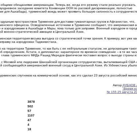
о общими обещаниями американцам. Теперь же, когда его режиму стали реально угрожать
 двухдневное заседание комитета Конвенции ООН по расовой дискриминации, полностью
и для Ашхабада), туркменский вождь может проявить большую склонность к сотрудничеств
здушным пространством Туркмении для доставки гуманитарных грузов в Афганистан, что,
менского официоза. Осведомленные источники в Туркмении сообщают, что американская 
о и аэродромами в Ашхабаде и Мары, пока только для заправки. Военный аэродром в горо
ой военно-стратегической авиации в Центральной Азии.
менская территория весьма выгодна со стратегической точки зрения. К примеру, вот уже ка
аправку на аэродромах Таджикистана.
на территории Туркмении, то как быть с ее нейтральным статусом, не допускающим таког
б определениях. Кстати, о дипломатах: характерное по времени совпадение -- в те же часы
 глава туркменского МИДа Рашид Мередов фактически поставил вопрос о выходе страны и
м, с Москвой или лидерами Шанхайской организации сотрудничества, выталкивающей США 
кий сообщающийся американский военный сосуд в Центральной Азии. Из Узбекистана убыло
уркменских спутников на коммерческой основе, как это сделал 23 августа российский мини
Автор:
ДУБНОВ 
"Время н
№ 155 25 августа 2
3878
502
57
1107
47
4
18