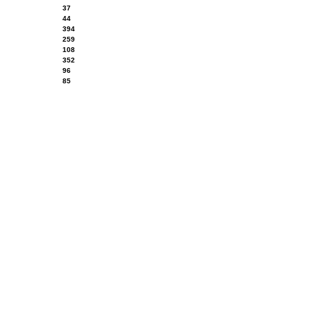
37
44
394
259
108
352
96
85