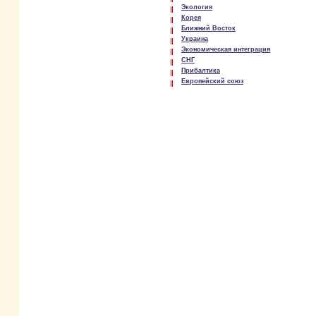
Экология
Корея
Ближний Восток
Украина
Экономическая интеграция
СНГ
Прибалтика
Европейский союз