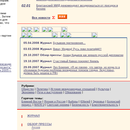
борам.
 дни
02.01
Британский МИД рекомендует воздержаться от поездок в
Кению
 пике
. Затем
Все новости
к для
ко, что
-
о партии
05.04.2008 Журнал:
Булыжник преткновения...
03.03.2008 Журнал:
Виват, Медвед! Русь лови позитифф!!!
29.10.2007 Обзор прессы:
Ахмад Кадыров как зеркало русской дипломатии
19.10.2007 Журнал:
Счастливый Кавказ покоряет Кремль
ександр
рсантъ"
29.09.2007 Журнал:
Лео Бокерия: «Я не говорю, что завтра, но когда-то в
 2005 г.
обозримом будущем проблема врожденных пороков сердца, безусловно,
должна быть решена в РФ»
Рубрики:
|
|
|
|
Общество
Политика
История международных отношений
Культура
|
|
|
Экономика
Речи и выступления
Образование
Горячие темы:
|
|
|
|
|
Ближний Восток
Япония и Россия
Выборы
Юбилей
Здоровье
Болонский
|
|
|
|
|
процесс
МАГАТЭ
Светская хроника
Безопасность
Благотворительность
ЖУРНАЛ
ОБЗОР ПРЕССЫ
Архив