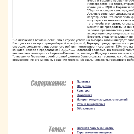
Вчера в Берлине прошел внеоч
Непосредственно перед открыт
коалиции – СДПГ и Партия зел
"Партии проведут свою предвыб
Альянс с зелеными дважды сосл
популярности, что позволило к
популярность зеленых начала п
того, чтобы его партию снова 
может и не преодолеть на них 
зеленое правительство у многи
ассоциации социал-демократам
Впрочем, отказ от коалиции не
"не исключают возможности", что в случае успеха на выборах коалиция будет вно
Выступая на съезде с предвыборной платформой, Герхард Шредер целиком сосред
опросам, сохраняет лидерство: его рейтинг популярности составляет 43%, что н
канцлер, говоря о предлагаемой ХДС/ХСС налоговой реформе. Во внешней полити
внешнеполитическую ось Берлин–Вашингтон, господин Шредер в качестве альтер
"отношения Германии с этой страной должны быть столь же тесными, как с Франц
возможное, по его мнению, решение госпожи Меркель направить германские войск
Политика
Общество
Культура
Экономика
История международных отношений
Речи и выступления
Образование
Внешняя политика России
Стратегические интересы