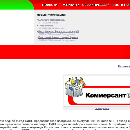
Новые публикации:
•
Булыжник преткновения...
// ТРУБКИН Антон
•
Тихая Япония...
// КРИВИЦКАЯ Наталия
•
Виват, Медвед! Русь лови позитифф!!!
// БАТАШЕВ Анатолий Геннадьевич
•
Счастливый Кавказ покоряет Кремль
// БАТАШЕВ Анатолий Геннадьевич
Распеча
"Коммерсантъ"
еочередной съезд СДПГ. Предваряя свое программное выступление, канцлер ФРГ Герхард 
ной правительственной коалиции: СДПГ пойдет на выборы самостоятельно. А с трибуны с
редвыборной гонке и выдвинул Россию на роль ключевого внешнеполитического партнера 