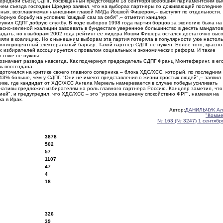
ередной съезд СДПГ, посвященный предстоящим 18 сентября всеобщим парламентским вы
ием съезда господин Шредер заявил, что на выборах партнеры по доживающей последние
еных, возглавляемая нынешним главой МИДа Йошкой Фишером,– выступят по отдельности.
орную борьбу на условиях 'каждый сам за себя'",– отметил канцлер.
ужил СДПГ добрую службу. В ходе выборов 1998 года партия борцов за экологию была на
расно-зеленой коалиции завоевать в бундестаге уверенное большинство в десять мандатов
адать, но к выборам 2002 года рейтинг ее лидера Йошки Фишера остался достаточно высо
взяли в коалицию. Но к нынешним выборам эта партия потеряла в популярности уже настоль
пятипроцентный электоральный барьер. Такой партнер СДПГ не нужен. Более того, красно
х избирателей ассоциируется с провалом социальных и экономических реформ. И такие
 тоже не нужны.
 означает развода навсегда. Как подчеркнул председатель СДПГ Франц Мюнтеферинг, в ег
вь воссоздана.
оточился на критике своего главного соперника – блока ХДС/ХСС, который, по последним
а 13% больше, чем у СДПГ. "Они не имеют представления о жизни простых людей",– заявил
ке, где кандидат от ХДС/ХСС Ангела Меркель намеревается в случае победы усиливать
нативы предложил избирателям на роль главного партнера Россию. Канцлер заметил, что
ией", и предупредил, что ХДС/ХСС – это "угроза внешнему спокойствию ФРГ", намекая на
а в Ирак.
Автор:
ДАНИЛЬЧУК Ал
"Комме
№ 163 (№ 3247) 1 сентября
3878
502
57
1107
47
4
18
326
39