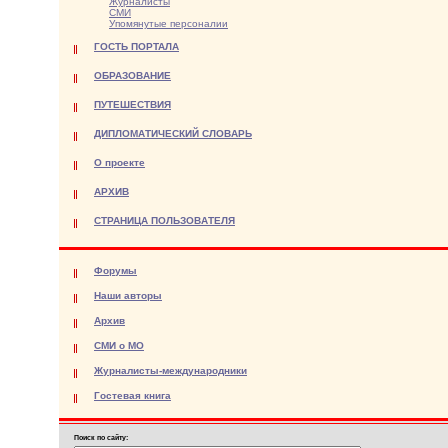
Журналисты
СМИ
Упомянутые персоналии
ГОСТЬ ПОРТАЛА
ОБРАЗОВАНИЕ
ПУТЕШЕСТВИЯ
ДИПЛОМАТИЧЕСКИЙ СЛОВАРЬ
О проекте
АРХИВ
СТРАНИЦА ПОЛЬЗОВАТЕЛЯ
Форумы
Наши авторы
Архив
СМИ о МО
Журналисты-международники
Гостевая книга
Поиск по сайту: