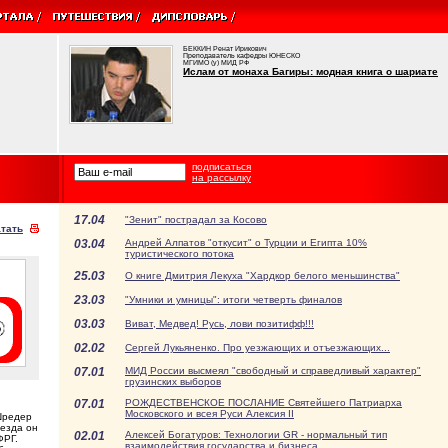
БЕККИН Ренат Ирикович
Преподаватель кафедры ЮНЕСКО
МГИМО (у) МИД РФ
Ислам от монаха Багиры: модная книга о шариате
подписаться
на рассылку
17.04
"Зенит" пострадал за Косово
тать
03.04
Андрей Алпатов "откусит" о Турции и Египта 10%
туристического потока
25.03
О книге Дмитрия Лекуха "Хардкор белого меньшинства"
23.03
"Умники и умницы": итоги четверть финалов
03.03
Виват, Медвед! Русь, лови позитифф!!!
02.02
Сергей Лукьяненко. Про уезжающих и отъезжающих...
07.01
МИД России высмеял "свободный и справедливый характер"
грузинских выборов
07.01
РОЖДЕСТВЕНСКОЕ ПОСЛАНИЕ Святейшего Патриарха
Московского и всея Руси Алексия II
Шредер
ъезда он
02.01
Алексей Богатуров: Технологии GR - нормальный тип
ФРГ.
взаимодействия государства и бизнеса