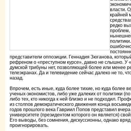
экономич
власти. О
крайней 
средства
редко вы
проблем,
нынешней
политики
ошибочнос
постоянн
представители оппозиции. Геннадия Зюганова, которы
рефреном о «преступном курсе», давно не слышно. У 
думской трибуны нет, позволяющей более или менее р
телеэкранах. Да и телевидение сейчас далеко не то, ч
назад.
Впрочем, есть иные, куда более тихие, но куда более 
ученых-экономистов, либо уже далеких от политики (по
либо тех, кто никогда к ней близко и не подходил. Про
из столпов демократического движения конца восьмид
годов прошлого века Гавриил Попов представил вчер
университете (президентом которого он является) свой
Его выводы, без сомнения, дискуссионны, однако вряд
проигнорировать.