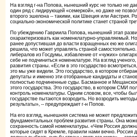
На взгляд г-на Попова, нынешний курс не только не да
один ряд с лидирующей «семеркой», но даже не позво
второго эшелона -- такими, как Швеция или Австрия. 
социально-экономической политике станет страной тре
По убеждению Гавриила Попова, нынешний этап разв
охарактеризовать как номенклатурно-управляемый. Но
ранее допустившая до власти взращенных ею же олига
решила, что может управлять страной самостоятельно.
либералов из Госдумы, избавление от «чужих» олигархо
себе не подчиниться номенклатуре. На взгляд ученого
развития страны. «Если в это государство всмотреться
это мы уже видели. Это государство, в котором отбира
депутаты и именно эти отобранные кандидаты и стано
полностью подчиненные суды. Басманное и Мещанско
этого государства. Это государство, в котором СМИ п
контроль номенклатуры. Одним словом, все, чтобы было
государстве пытаются возродить. Но возродить методы 
результаты», -- предупреждает г-н Попов.
На его взгляд, нынешняя система не может предложит
фундаментальных проблем развития страны. Она може
сохранность самой номенклатуры. «Чем Россия должна 
которые сидят в Кремле, правили нами вечно. Россия д