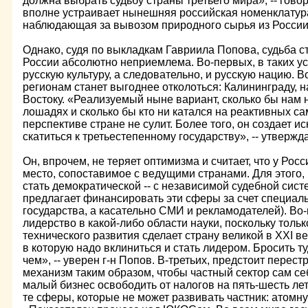
должна выбрать судьбу страны третьего мира», -- гов
вполне устраивает нынешняя российская номенклатура
наблюдающая за вывозом природного сырья из России
Однако, судя по выкладкам Гавриила Попова, судьба с
России абсолютно неприемлема. Во-первых, в таких ус
русскую культуру, а следовательно, и русскую нацию. 
регионам станет выгоднее отколоться: Калининграду, 
Востоку. «Реализуемый ныне вариант, сколько бы нам 
лошадях и сколько бы кто ни катался на реактивных са
перспективе стране не сулит. Более того, он создает 
скатиться к третьестепенному государству», -- утвержда
Он, впрочем, не теряет оптимизма и считает, что у Рос
место, сопоставимое с ведущими странами. Для этого,
стать демократической -- с независимой судебной сист
предлагает финансировать эти сферы за счет специаль
государства, а касательно СМИ и рекламодателей). Во
лидерство в какой-либо области науки, поскольку тольк
технического развития сделает страну великой в ХХI в
в которую надо вклиниться и стать лидером. Бросить ту
чем», -- уверен г-н Попов. В-третьих, предстоит перес
механизм таким образом, чтобы частный сектор сам се
малый бизнес освободить от налогов на пять-шесть лет,
те сферы, которые не может развивать частник: атомну