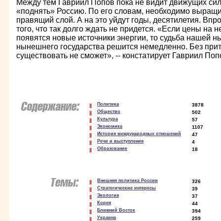
Между тем Гавриил Попов пока не видит движущих сил
«поднять» Россию. По его словам, необходимо выращи
правящий слой. А на это уйдут годы, десятилетия. Впр
того, что так долго ждать не придется. «Если цены на н
появятся новые источники энергии, то судьба нашей 
нынешнего государства решится немедленно. Без прит
существовать не сможет», -- констатирует Гавриил Поп
Политика
3878
Общество
502
Культура
57
Экономика
1107
История международных отношений
47
Речи и выступления
4
Образование
18
Внешняя политика России
326
Стратегические интересы
39
Экология
37
Корея
44
Ближний Восток
394
Украина
259