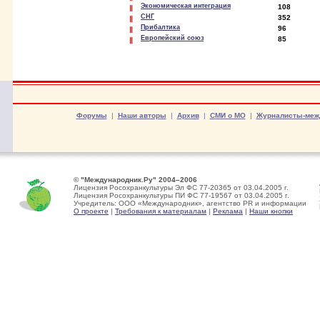
Экономическая интеграция
108
СНГ
352
Прибалтика
96
Европейский союз
85
Форумы
|
Наши авторы
|
Архив
|
СМИ о МО
|
Журналисты-меж
© "Международник.Ру" 2004–2006
Лицензия Росохранкультуры Эл ФС 77-20365 от 03.04.2005 г.
Лицензия Росохранкультуры ПИ ФС 77-19567 от 03.04.2005 г.
Учредитель: ООО «Международник», агентство PR и информации
О проекте
|
Требования к материалам
|
Реклама
|
Наши кнопки