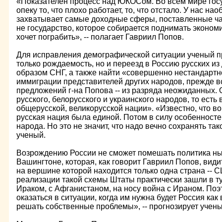
«Показателен процесс над ЮКОСом. Во всем мире госу
опеку то, что плохо работает, то, что отстало. У нас на
захватывает самые доходные сферы, поставленные ча
не государство, которое собирается поднимать экономик
хочет пограбить», -- полагает Гавриил Попов.
Для исправления демографической ситуации ученый п
только рождаемость, но и переезд в Россию русских из
образом СНГ, а также найти «совершенно нестандарт
иммиграции представителей других народов, прежде вс
предложений г-на Попова -- из разряда неожиданных.
русского, белорусского и украинского народов, то есть
общерусской, великорусской нации». «Известно, что в
русская нация была единой. Потом в силу особенносте
народа. Но это не значит, что надо вечно сохранять тако
ученый.
Возрождению России не сможет помешать политика н
Вашингтоне, которая, как говорит Гавриил Попов, види
на вершине которой находится только одна страна -- С
реализации такой схемы Штаты практически зашли в ту
Ираком, с Афганистаном, на носу война с Ираном. По
оказаться в ситуации, когда им нужна будет Россия как
решать собственные проблемы», -- прогнозирует учены