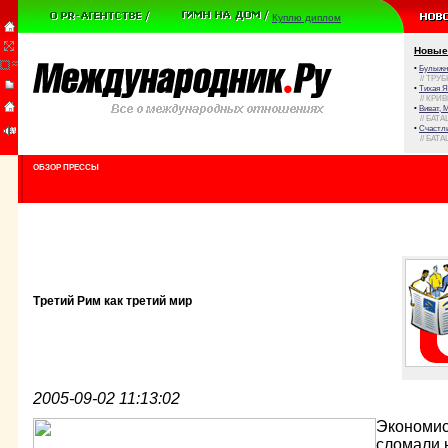
Куплю диплом
Новые
•
Булыжни
// ТРУ
•
Тихая Я
// КРИ
•
Виват, 
// БАТА
•
Счастли
// БАТА
ОБЗОР ПРЕССЫ
Третий Рим как третий мир
2005-09-02 11:13:02
Экономис
сломали 