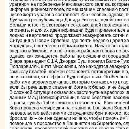
ураганом на побережье Мексиканского залива, которые
информационном голоде, помешавшем спасению пос
число жертв урагана составляет 235 человек, однако, 
Луизиана республиканца Дэвида Уиттера, в действител
Большинство тел, которые несколько дней пролежали 
опознать, и для их идентификации будет применяться 
лодках и вертолетах продолжают эвакуировать сотни 
Ситуация в Новом Орлеане, где почти неделю царил х
мародеры, постепенно нормализуется. Начато восста
энергоснабжения, и в некоторых районах города по ве
однако, как ожидается, работы по осушению города зай
Вчера президент США Джордж Буш посетил Батон-Руж,
Попларвилль, штат Миссисипи, где находятся эвакуиро
замыслу властей, должен остановить поток критики в 
не исключено, что эффект будет обратным. Особенно
работами афроамериканцы, которые считают, что влас
если бы речь шла о спасении богатых белых, а не бед
В сложной ситуации оказались застигнутые врасплох 
данным МИД Великобритании, в зоне бедствия находил
страны, судьба 150 из них пока неизвестна. Кристин Ро
Кора провела четыре дня на стадионе Louisiana Super
недовольство действиями сотрудников британского пос
бросили их – они не сделали ничего, чтобы помочь им".
позвонила в посольство в Вашингтон из Superdome, сл
соединили, посоветовал ей обратиться в консульство 