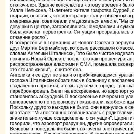
отключился. Здание консульства к этому времени было
Уилла Нельсона, 21-летнего жителя графства Суррей,
гвардии, опасаясь, что иностранцы станут объектом аг
американцев, советовали им держаться вместе. "Мы си
девушки в центре, загородившись чемоданами и сумкам
была ужасная нервотрепка. Ситуация превращалась в 
отчаяние росло".
В воскресенье в Германию из Нового Орлеана вернули
друг Мартин Бергмайстер, которые рассказали о хаосе
словам Ангелики Шталински, "это было чистое издеват
покинуть Новый Орлеан, после того как прошел ураган
распространяемая властями и СМИ, помешала своевр
это стоило жизни",– считает она.
Ангелика и ее друг не знали о приближающемся урага
госпожа Шталински обратилась в больницу с воспалени
озадаченно спросили, что мы делаем в городе,– расск
перебронировать билет на воскресенье, но аэропорт у
становилась абсурдной. В воскресенье вечером на ули
одновременно по телевизору показывали, как беженцы
Поскольку другого выхода не было, они вернулись в с
квартале: "Мы постоянно созванивались с родителями
значительно лучше осведомлены о ситуации". Царил 
говорили, что аэропорт разрушен, другие опровергали 
Вечером в понедельник были отключены электричество