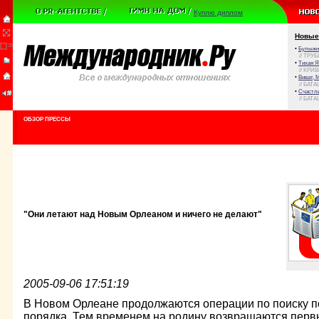
Куплю диплом
Новые
•
Булыжни
// ТРУ
•
Тихая Я
// КРИ
•
Виват, 
// БАТА
•
Счастли
// БАТА
ОБЗОР ПРЕССЫ
"Они летают над Новым Орлеаном и ничего не делают"
2005-09-06 17:51:19
В Новом Орлеане продолжаются операции по поиску п
порядка. Тем временем на родину возвращаются перв