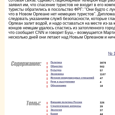
сотовая связь. Однако стационарный телефон еще раб
заявил им, что спасение туристов не входит в его ком
туристы обратились в посольство ФРГ: "Они будто с лу
что в Новом Орлеане нет немецких туристов". Диплом
следовать указаниям служб безопасности, которые гл
Орлеан залит водой, и надо оставаться на месте из-за 
концов немцам удалось спастись из затопленного город
что сообщает CNN и говорит Буш,– возмущается Март
несколько дней они летают над Новым Орлеаном и ниче
№ 1
Политика
3878
Общество
502
Культура
57
Экономика
1107
История международных отношений
47
Речи и выступления
4
Образование
18
Внешняя политика России
326
Стратегические интересы
39
Экология
37
Корея
44