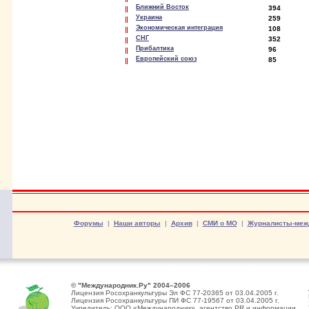
Ближний Восток
394
Украина
259
Экономическая интеграция
108
СНГ
352
Прибалтика
96
Европейский союз
85
Форумы
|
Наши авторы
|
Архив
|
СМИ о МО
|
Журналисты-меж
© "Международник.Ру" 2004–2006
Лицензия Росохранкультуры Эл ФС 77-20365 от 03.04.2005 г.
Лицензия Росохранкультуры ПИ ФС 77-19567 от 03.04.2005 г.
Учредитель: ООО «Международник», агентство PR и информации