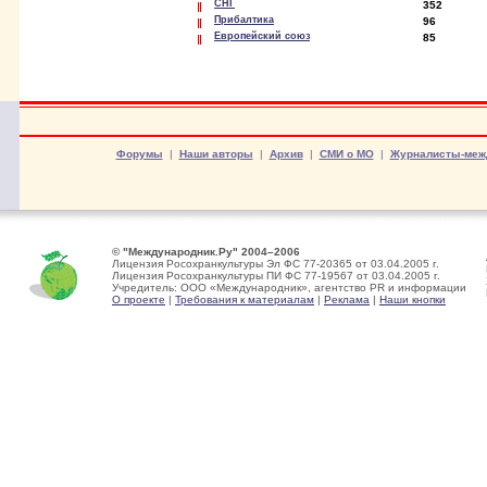
СНГ
352
Прибалтика
96
Европейский союз
85
Форумы
|
Наши авторы
|
Архив
|
СМИ о МО
|
Журналисты-меж
© "Международник.Ру" 2004–2006
Лицензия Росохранкультуры Эл ФС 77-20365 от 03.04.2005 г.
Лицензия Росохранкультуры ПИ ФС 77-19567 от 03.04.2005 г.
Учредитель: ООО «Международник», агентство PR и информации
О проекте
|
Требования к материалам
|
Реклама
|
Наши кнопки