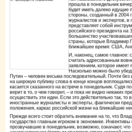
прошла в понедельник вече
будет иметь далеко идущие 
стороны, созданный в 2004 
журналистов и экспертов, в
представляет собой инстру
российского президента на З
большинство участвовавших
страны, которые Владимир П
ближайшее время: США, Анг
И, наконец, самое главное:
считать адресованным вовн
заявлением, которое имеет 
Насколько можно было убеди
Путин – человек весьма последовательный. Почти без
на широкую публику слова в конце концов воплощались
касается сказанного на встрече в понедельник. Судя п
верит в то, о чем говорит, – и пока не видно никаких 
осуществить эти идеи. Если это действительно так, то 
иностранные журналисты и эксперты, фактически пре
положения, каркас российской жизни на ближайшие нес
Прежде всего стоит обратить внимание на то, что Вла
государство главным игроком в экономике. Инвективы 
прозвучавшие в понедельник, возможно, означают, что