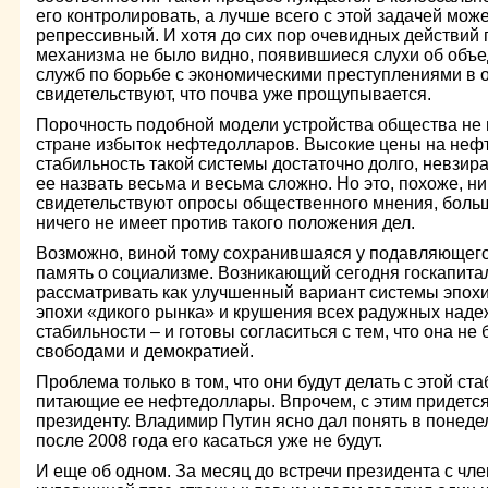
его контролировать, а лучше всего с этой задачей мож
репрессивный. И хотя до сих пор очевидных действий 
механизма не было видно, появившиеся слухи об объе
служб по борьбе с экономическими преступлениями в
свидетельствуют, что почва уже прощупывается.
Порочность подобной модели устройства общества не 
стране избыток нефтедолларов. Высокие цены на неф
стабильность такой системы достаточно долго, невзира
ее назвать весьма и весьма сложно. Но это, похоже, ник
свидетельствуют опросы общественного мнения, боль
ничего не имеет против такого положения дел.
Возможно, виной тому сохранившаяся у подавляющег
память о социализме. Возникающий сегодня госкапита
рассматривать как улучшенный вариант системы эпохи 
эпохи «дикого рынка» и крушения всех радужных наде
стабильности – и готовы согласиться с тем, что она н
свободами и демократией.
Проблема только в том, что они будут делать с этой ст
питающие ее нефтедоллары. Впрочем, с этим придетс
президенту. Владимир Путин ясно дал понять в понеде
после 2008 года его касаться уже не будут.
И еще об одном. За месяц до встречи президента с чл