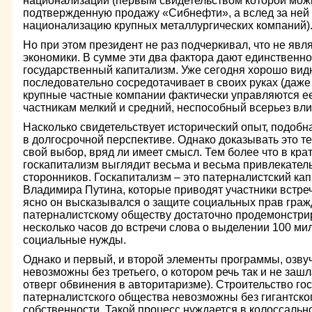
национализации (первым свидетельством которой можн
подтвержденную продажу «Сибнефти», а вслед за ней
национализацию крупных металлургических компаний)
Но при этом президент не раз подчеркивал, что не яв
экономики. В сумме эти два фактора дают единственно
государственный капитализм. Уже сегодня хорошо видн
последовательно сосредотачивает в своих руках (даж
крупные частные компании фактически управляются ее
частникам мелкий и средний, неспособный всерьез вли
Насколько свидетельствует исторический опыт, подоб
в долгосрочной перспективе. Однако доказывать это тем
свой выбор, вряд ли имеет смысл. Тем более что в кр
госкапитализм выглядит весьма и весьма привлекательн
сторонников. Госкапитализм – это патерналистский ка
Владимира Путина, которые приводят участники встречи
ясно он высказывался о защите социальных прав граж
патерналистскому обществу достаточно продемонстри
несколько часов до встречи слова о выделении 100 ми
социальные нужды.
Однако и первый, и второй элементы программы, озву
невозможны без третьего, о котором речь так и не заш
отверг обвинения в авторитаризме). Строительство го
патерналистского общества невозможны без гигантск
собственности. Такой процесс нуждается в колоссальн