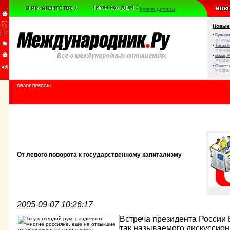
Куплю диплом
Новые
•
Булыжни
// ТРУ
•
Тихая Я
// КРИ
•
Виват, 
// БАТА
•
Счастли
// БАТА
ОБЗОР ПРЕССЫ
От левого поворота к государственному капитализму
2005-09-07 10:26:17
Встреча президента России
так называемого дискуссион