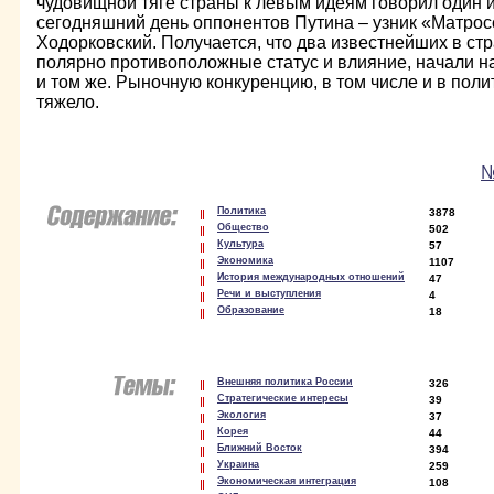
чудовищной тяге страны к левым идеям говорил один
сегодняшний день оппонентов Путина – узник «Матро
Ходорковский. Получается, что два известнейших в ст
полярно противоположные статус и влияние, начали н
и том же. Рыночную конкуренцию, в том числе и в поли
тяжело.
№
Политика
3878
Общество
502
Культура
57
Экономика
1107
История международных отношений
47
Речи и выступления
4
Образование
18
Внешняя политика России
326
Стратегические интересы
39
Экология
37
Корея
44
Ближний Восток
394
Украина
259
Экономическая интеграция
108