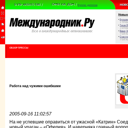
Куплю диплом
Новые
•
Булыжни
// ТРУ
•
Тихая Я
// КРИ
•
Виват, 
// БАТА
•
Счастли
// БАТА
ОБЗОР ПРЕССЫ
Работа над чужими ошибками
2005-09-16 11:02:57
На не успевшие оправиться от ужасной «Катрин» Со
новый ураган – «Офелия». И наверняка главный вопро