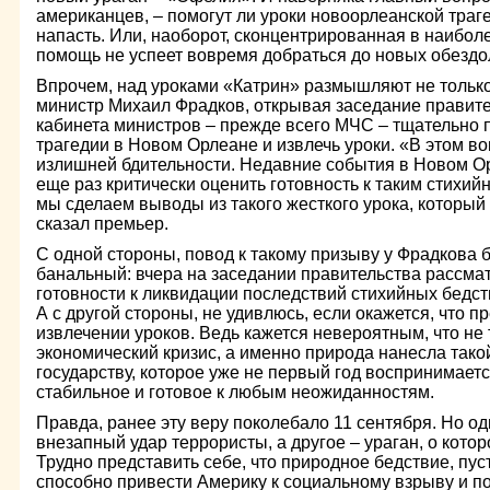
американцев, – помогут ли уроки новоорлеанской траг
напасть. Или, наоборот, сконцентрированная в наибо
помощь не успеет вовремя добраться до новых обездо
Впрочем, над уроками «Катрин» размышляют не тольк
министр Михаил Фрадков, открывая заседание правите
кабинета министров – прежде всего МЧС – тщательно
трагедии в Новом Орлеане и извлечь уроки. «В этом в
излишней бдительности. Недавние события в Новом О
еще раз критически оценить готовность к таким стихий
мы сделаем выводы из такого жесткого урока, который
сказал премьер.
С одной стороны, повод к такому призыву у Фрадкова б
банальный: вчера на заседании правительства рассма
готовности к ликвидации последствий стихийных бедст
А с другой стороны, не удивлюсь, если окажется, что п
извлечении уроков. Ведь кажется невероятным, что не
экономический кризис, а именно природа нанесла так
государству, которое уже не первый год воспринимаетс
стабильное и готовое к любым неожиданностям.
Правда, ранее эту веру поколебало 11 сентября. Но о
внезапный удар террористы, а другое – ураган, о кото
Трудно представить себе, что природное бедствие, пус
способно привести Америку к социальному взрыву и по