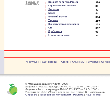
Внешняя политика России
326
Стратегические интересы
39
Экология
37
Корея
44
Ближний Восток
394
Украина
259
Экономическая интеграция
108
СНГ
352
Прибалтика
96
Европейский союз
85
Форумы
|
Наши авторы
|
Архив
|
СМИ о МО
|
Журналисты-меж
© "Международник.Ру" 2004–2006
Лицензия Росохранкультуры Эл ФС 77-20365 от 03.04.2005 г.
Лицензия Росохранкультуры ПИ ФС 77-19567 от 03.04.2005 г.
Учредитель: ООО «Международник», агентство PR и информации
О проекте
|
Требования к материалам
|
Реклама
|
Наши кнопки