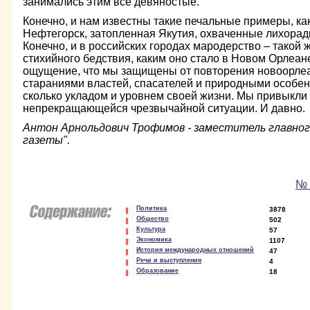
занимались этим все девяностые.
Конечно, и нам известны такие печальные примеры, ка
Нефтегорск, затопленная Якутия, охваченные лихорад
Конечно, и в российских городах мародерство – такой
стихийного бедствия, каким оно стало в Новом Орлеан
ощущение, что мы защищены от повторения новоорлеа
стараниями властей, спасателей и природными особе
сколько укладом и уровнем своей жизни. Мы привыкли
непрекращающейся чрезвычайной ситуации. И давно.
Антон Арнольдович Трофимов - заместитель главног
газеты".
№ 
Политика
3878
Общество
502
Культура
57
Экономика
1107
История международных отношений
47
Речи и выступления
4
Образование
18