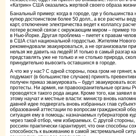
«Катрин» США оказались жертвой своего образа жизни
Банальный пример: когда в городе, где у большинства 
купюр достоинством более 50 долл., а все расчеты ве
карт, отключение электричества ведет к коллапсу расчет
потере всякой связи с окружающим миром – пример то
в Нью-Йорке. Другая проблема – пиетет к правам челов
в США стал национальной гордостью. Жителям Новог
рекомендовали эвакуироваться, а не организовали пр
нельзя же давить на людей! И только в самый разгар ка
представлять уже не только и не столько природа, ско
принудительно вывозить оставшихся в городе.
А что же у нас? С одной стороны, пока гром не грянет,
подумают (в большинстве случаев) принять превенти
получен приказ эвакуировать – будут эвакуировать все
протесты. Ни армия, ни правоохранительные органы Ро
проводятся такого рода акции. Кроме того, как заявил 
этому научат и местные власти: министр вновь напомн
давней идее подвергать вновь избранных глав субъек
образований аттестации по вопросам гражданской обо
ситуация ему в помощь: назначаемых губернаторов ку
через такой отбор, чем избираемых. С другой стороны,
россиян практически гарантирует, что они способны с
способность к выживанию в самой экстремальной ситуа