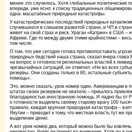
менее это случилось. Хотя глобальные политические 
впереди, уже ясно: к списку традиционных общемиров
одна: масштабные природные катастрофы.
У катастрофических последствий природных катаклизм
случившееся в слишком развитой стране, и ЧП в стран
живет на свой страх и риск. Ураган «Катрин» в США – 
Африке. Где-то между двумя этими крайностями – весь
том числе.
О том, что уже сегодня готова противопоставить угроз
природных бедствий наша страна, сказал вчера глава
на вопрос о готовности региональных властей к ликв
чрезвычайных ситуаций, он отметил: «Не во всех субъ
резервы. Они созданы только в 80, остальные субъек
помощь».
Это, можно сказать, урок номер один. Американцам в 
штатах своих резервов не хватило – пришлось привлек
благодарностью иностранную помощь. И ладно бы от Р
о готовности выделить своему старому врагу 100 тысяч
правило, каждая крупная природная катастрофа – взять
Якутии – приводит к тому, что местная власть тут же п
выделении денег.
А вот урок номер два, который можно было бы извлечь
неизвестно, будет ли принят во внимание. Хотя он и о