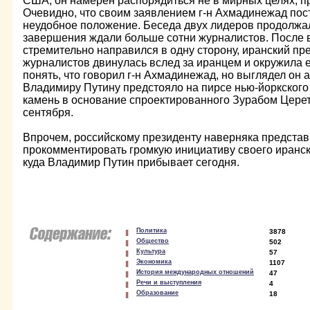
США, он намерен распорядиться не в мирных целях, п
Очевидно, что своим заявлением г-н Ахмадинежад пост
неудобное положение. Беседа двух лидеров продолжал
завершения ждали больше сотни журналистов. После 
стремительно направился в одну сторону, иранский пре
журналистов двинулась вслед за иранцем и окружила е
понять, что говорил г-н Ахмадинежад, но выглядел он
Владимиру Путину предстояло на пирсе нью-йоркского
камень в основание спроектированного Зурабом Цере
сентября.
Впрочем, российскому президенту наверняка предста
прокомментировать громкую инициативу своего иранск
куда Владимир Путин прибывает сегодня.
Политика
3878
Общество
502
Культура
57
Экономика
1107
История международных отношений
47
Речи и выступления
4
Образование
18