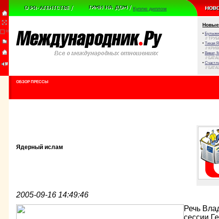
Куплю диплом
Новые
•
Булыжни
// ТРУ
•
Тихая Я
// КРИ
•
Виват, 
// БАТА
•
Счастли
// БАТА
ОБЗОР ПРЕССЫ
Ядерный ислам
2005-09-16 14:49:46
Речь Вла
сессии Г