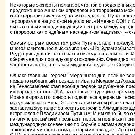
Некоторые эксперты полагают, что при определенных 
предложенное Аннаном определение терроризма можн
контртеррористические усилия государств. Путин пред
терроризма в нацистской идеологии. «Именно ООН и 
быть главным координирующим центром международно
с террором как с идейным наследником нацизма», -- ск
Самым острым моментом речи Путина стало, пожалуй,
многозначительное высказывание. «Не будем забывать,
Ред.
) принадлежит всем нам и никому в отдельности. И
сберечь ее для последующих поколений». Очевидно, чт
частности, на то, что такой мудрости недостает Соеди
Однако главным "героем" вчерашнего дня, если не воо
недавно избранный президент Ирана Мохаммед Ахмади
на Генассамблею стал вообще первой зарубежной поез
информагентство IRNA, на встрече с турецким премье
Ирана выразил готовность поделиться ядерными техн
мусульманского мира. Эта сенсация мигом разлетелас
заставила журналистов искать встречи с Ахмадинежадо
встречался с Владимиром Путиным. И им явно было о 
накануне российский президент первым подписал при
международную конвенцию по борьбе с актами ядерног
технологии мирного атома, которыми обладает Иран и 