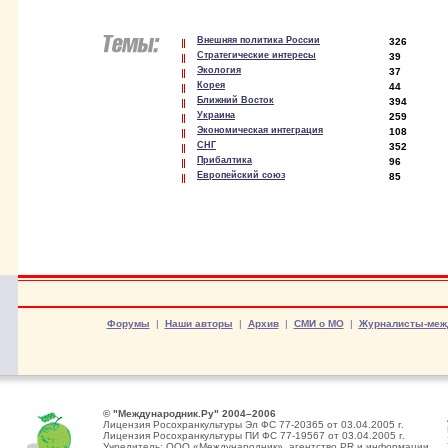
Внешняя политика России
326
Стратегические интересы
39
Экология
37
Корея
44
Ближний Восток
394
Украина
259
Экономическая интеграция
108
СНГ
352
Прибалтика
96
Европейский союз
85
Форумы
|
Наши авторы
|
Архив
|
СМИ о МО
|
Журналисты-меж
© "Международник.Ру" 2004–2006
Лицензия Росохранкультуры Эл ФС 77-20365 от 03.04.2005 г.
Лицензия Росохранкультуры ПИ ФС 77-19567 от 03.04.2005 г.
Учредитель: ООО «Международник», агентство PR и информации