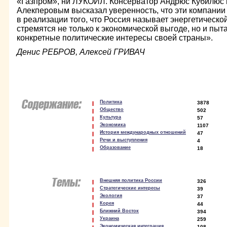
«Газпром», ни ЛУКОЙЛ. Консерватор Андрюс Кубилюс п
Алекперовым высказал уверенность, что эти компании
в реализации того, что Россия называет энергетической
стремятся не только к экономической выгоде, но и пы
конкретные политические интересы своей страны».
Денис РЕБРОВ, Алексей ГРИВАЧ
Политика
3878
Общество
502
Культура
57
Экономика
1107
История международных отношений
47
Речи и выступления
4
Образование
18
Внешняя политика России
326
Стратегические интересы
39
Экология
37
Корея
44
Ближний Восток
394
Украина
259
Экономическая интеграция
108