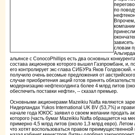
перегово
по повод
нефтекон
Впрочем,
компании
принесли
окончате
зависеть 
словам п
Альгирда
альянсе с ConocoPhillips есть два основных конкурента 
состава акционеров которого вышел Газпромбанк, и, п
его контролирует экс-глава СИБУРа Яков Голдовский.
получило очень весомые предложения от австрийского B
случае приобретения акций готов принять обязательст
модернизацию нефтехолдинга более 4 млрд литов (окол
обеспечить поставки нефти», -- сказал премьер.
Основными акционерами Mazeikiu Nafta являются зар
Нидерландах Yukos International UK BV (53,7%) и прави
начале года ЮКОС заявил о своем желании продать ак
которого (часть бумаг Mazeikiu Nafta обращается на м
примерно 4,5 млрд литов (около 1,3 млрд евро). Летом
что хотят воспользоваться правом преимущественной п
назад кабинет министров Литвы одобрил законопроект,