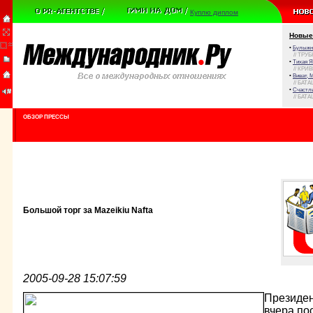
Куплю диплом
Новые
•
Булыжни
// ТРУ
•
Тихая Я
// КРИ
•
Виват, 
// БАТА
•
Счастли
// БАТА
ОБЗОР ПРЕССЫ
Большой торг за Mazeikiu Nafta
2005-09-28 15:07:59
Президе
вчера пос