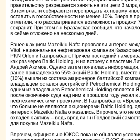
правительству разрешается занять на эти цели 3 млрд 
Затем власти собираются перепродать их новому инве
оставить в госсобственности не менее 10%. Вчера в пр
отметили, что рассматривается возможность продажи 
сохранит. При этом г-н Бразаускас сообщил, что начал
в сейме отложено на несколько дней.
Ранее к акциям Mazeikiu Nafta проявляли интерес ме
Vitol, национальная нефтегазовая компания Казахстан
PKN Orlen и Газпромбанк. Причем последний намерива
как раз через Baltic Holding, и на встречу с властями 
Андрей Акимов. Однако затем появилась информация, 
ранее принадлежало 55% акций Baltic Holding, вместе 
(10%) вышли из состава акционеров балтийской компа
владельцем остался австрийский Petrochemical Holding
одним из владельцев Petrochemical Holding является Я
после окончания суда над ним в прошлом году уехал в 
нефтехимическими проектами. В Газпромбанке «Време
что больше не являются акционерами Baltic Holding, 
интерес к Mazeikiu Nafta отказались. Впрочем, это не о
охладел к активу -- ведь вряд ли г-н Голдовский самос
для покупки Mazeikiu Nafta.
Впрочем, официально ЮКОС пока не объявлял условия