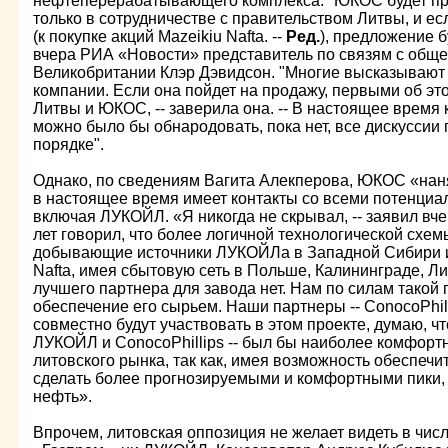
нефтеперерабатывающего комплекса. "ЮКОС будет п
только в сотрудничестве с правительством Литвы, и ес
(к покупке акций Mazeikiu Nafta. --
Ред.
), предложение б
вчера РИА «Новости» представитель по связям с об
Великобритании Клэр Дэвидсон. "Многие высказывают 
компании. Если она пойдет на продажу, первыми об эт
Литвы и ЮКОС, -- заверила она. -- В настоящее время 
можно было бы обнародовать, пока нет, все дискуссии
порядке".
Однако, по сведениям Вагита Алекперова, ЮКОС «нан
в настоящее время имеет контакты со всеми потенциа
включая ЛУКОЙЛ. «Я никогда не скрывал, -- заявил вчер
лет говорил, что более логичной технологической схем
добывающие источники ЛУКОЙЛа в Западной Сибири и
Nafta, имея сбытовую сеть в Польше, Калининграде, Лит
лучшего партнера для завода нет. Нам по силам такой пр
обеспечение его сырьем. Наши партнеры -- ConocoPhill
совместно будут участвовать в этом проекте, думаю, чт
ЛУКОЙЛ и ConocoPhillips -- был бы наиболее комфорт
литовского рынка, так как, имея возможность обеспечи
сделать более прогнозируемыми и комфортными пики,
нефть».
Впрочем, литовская оппозиция не желает видеть в чис