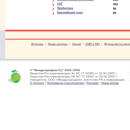
СНГ
352
Прибалтика
96
Европейский союз
85
Форумы
|
Наши авторы
|
Архив
|
СМИ о МО
|
Журналисты-меж
© "Международник.Ру" 2004–2006
Лицензия Росохранкультуры Эл ФС 77-20365 от 03.04.2005 г.
Лицензия Росохранкультуры ПИ ФС 77-19567 от 03.04.2005 г.
Учредитель: ООО «Международник», агентство PR и информации
О проекте
|
Требования к материалам
|
Реклама
|
Наши кнопки