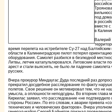
российск
Троянова
вильнюсс
под дома
в россий
вместе с
в Калини
Валерий 
территор
время перелета на истребителе Су-27 над Балтийским
области в Калининградскую пилот потерял ориентацию 
оборудования. Самолет разбился в безлюдной местно
Литвы, летчик катапультировался. Литовские власти 
арест и стали выяснять, не было ли падение самолета
русских.
Вчера прокурор Миндаугас Дуда последний раз допроси
прекратил досудебное расследование по факту нару
полетов. Свое решение он мотивировал тем, что не на
умысла, а оплошности неподсудны. Во вторник глава
Киркилас заявил, что расследование «не подтвердило 
стороны России». По его словам, к аварии привела «с
технических и человеческих факторов». Вчера уполн
генерал-майор Сергей Байнетов признал проведенное