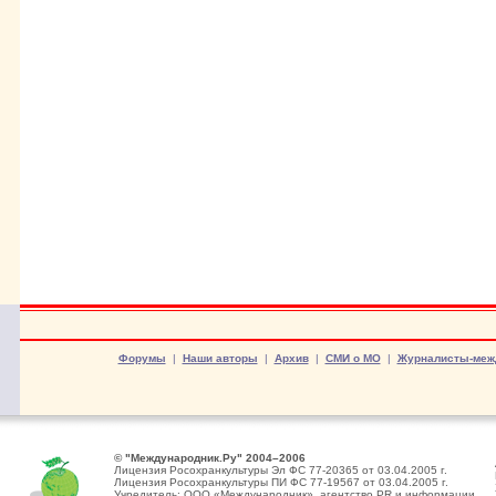
Форумы
|
Наши авторы
|
Архив
|
СМИ о МО
|
Журналисты-меж
© "Международник.Ру" 2004–2006
Лицензия Росохранкультуры Эл ФС 77-20365 от 03.04.2005 г.
Лицензия Росохранкультуры ПИ ФС 77-19567 от 03.04.2005 г.
Учредитель: ООО «Международник», агентство PR и информации