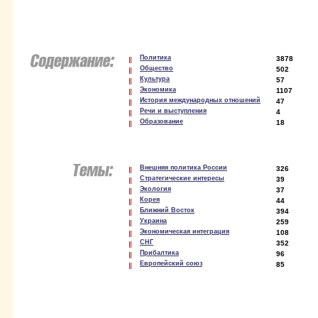
Политика
3878
Общество
502
Культура
57
Экономика
1107
История международных отношений
47
Речи и выступления
4
Образование
18
Внешняя политика России
326
Стратегические интересы
39
Экология
37
Корея
44
Ближний Восток
394
Украина
259
Экономическая интеграция
108
СНГ
352
Прибалтика
96
Европейский союз
85