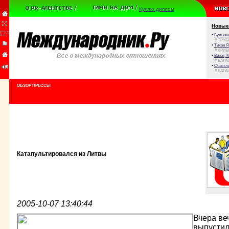
Куплю диплом
Новые
•
Булыжни
// ТРУ
•
Тихая Я
// КРИ
•
Виват, 
// БАТА
•
Счастли
// БАТА
ОБЗОР ПРЕССЫ
Катапультировался из Литвы
2005-10-07 13:40:44
Вчера ве
выпустил