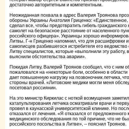
достаточно авторитетным и компетентным.
Неожиданная похвала в адрес Валерия Троянова прозв
обороны Украины Анатолия Гриценко: «Единственное, чт
сделал все, чтобы предотвратить гибель гражданского 
самолет на безопасное расстояние от населенного пун
российского офицера». Украинцы хорошо информиров
Литвы. Г-н Гриценко напомнил, что для расшифровки
самописцев разбившегося истребителя его ведомство 
Литву специалистов, которые «выполнили эту работу, 
выяснили обстоятельства аварии».
Покидая Литву, Валерий Троянов сообщил, что с ним о
пожаловался на «некоторые боли, особенно в области
дает повышенную нагрузку на позвоночник летчика, чт
стороны врачей. «Литовские медики могли меня обслед
посетовал россиянин.
На это министр Киркилас с ноткой возмущения заметил,
катапультирования летчика осматривали врачи и перву
провел в каунасской университетской клинике. Но посл
отказался от лечения. «Я отказался от предложенного
медицинского обследования по той причине, что не б
российского посольства в Литве», -- пояснил Троянов.