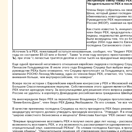
Экстренную смену главы РЕК
"бездеятельности РЕК в после
Члены бюро собрались на свое 
Шона, который давал господин 
обменивалась новогодними поз
Руководители РЕК перенимают
России (ФЕОР), намекая на пр
Как стало известно Ъ, инициа
член бюро РЕК, председатель 
лидеры, недовольство деятель
были возмущены тем, что из б
ноябре 2004 года вместо Евге
господина Сатановского стало
Источник Ъ в РЕК, пожелавший остаться неназванным, сообщил, что "бюджет РЕКа
годы он составлял $5-10 млн и более". Также "в этом году конгресс приостанови
Ъ
), при этом "с легкостью тратятся десятки и сотни тысяч на праздничные меропри
Еще одной причиной негативного отношения еврейских лидеров к господину Слуцк
Пинхасом Гольдшмидтом. В июле этого года Владимир Слуцкер был выбран вице-пр
руководстве РЕКа было оговорено, что Слуцкер проголосует за Гольдшмидта, кот
компании РОСНО Леонид Меламед, один из членов бюро РЕК, отметил, что "слишк
внимания больше, чем внутрироссийским, что неверно".
Вскоре после истории с Европейским еврейским конгрессом у РЕК и Московской е
Большом Спасоглинищевском переулке. Собственником этого здания является Моск
РЕК платил арендную плату. За консультациями для решения этого вопроса раввин
Россию не удалось: в аэропорту Домодедово российская виза гражданина Швейца
На внеочередном бюро РЕК за переизбрание Владимира Слуцкера проголосовало 
"Вимм-Билль-Данн", член бюро РЕК Давид Якобашвили. По его словам, "не все чл
В качестве преемника господина Слуцкера на посту президента РЕК бюро рекоме
кандидатуру которого должен утвердить президиум конгресса. "Утвердит. Я в эт
"широко известного бизнесмена и мецената" Вячеслава Кантора "РЕК сможет подн
"Впервые предложение возглавить РЕК я получил около двух лет назад,– расска
возможность возглавить РЕК, и эта возможность рассматривается одновременно с
отрицательный опыт, накопленный РЕКом". По словам господина Кантора, в про
членам общины". "Окончательное решение об утверждении программы и избрании