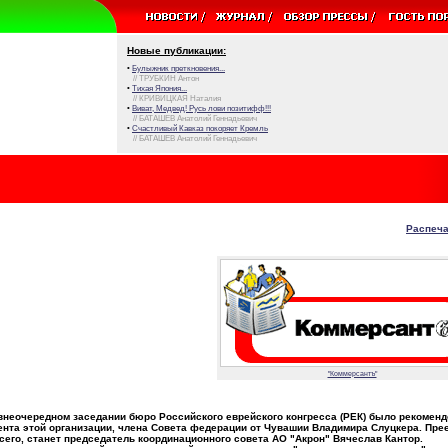
Новые публикации:
•
Булыжник преткновения...
// ТРУБКИН Антон
•
Тихая Япония...
// КРИВИЦКАЯ Наталия
•
Виват, Медвед! Русь лови позитифф!!!
// БАТАШЕВ Анатолий Геннадьевич
•
Счастливый Кавказ покоряет Кремль
// БАТАШЕВ Анатолий Геннадьевич
Распеча
"Коммерсантъ"
 внеочередном заседании бюро Российского еврейского конгресса (РЕК) было рекомен
ента этой организации, члена Совета федерации от Чувашии Владимира Слуцкера. Пре
сего, станет председатель координационного совета АО "Акрон" Вячеслав Кантор.