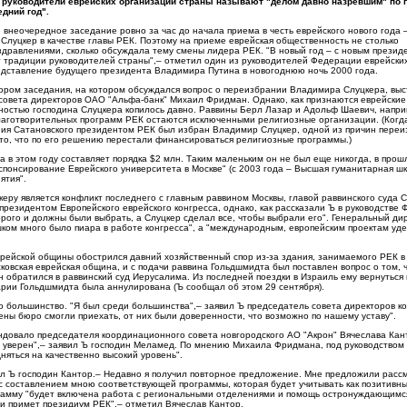
 руководители еврейских организаций страны называют "делом давно назревшим" по 
дний год".
внеочередное заседание ровно за час до начала приема в честь еврейского нового года 
Слуцкер в качестве главы РЕК. Поэтому на приеме еврейская общественность не столько
дравлениями, сколько обсуждала тему смены лидера РЕК. "В новый год – с новым презид
 традиции руководителей страны",– отметил один из руководителей Федерации еврейски
едставление будущего президента Владимира Путина в новогоднюю ночь 2000 года.
тором заседания, на котором обсуждался вопрос о переизбрании Владимира Слуцкера, выс
совета директоров ОАО "Альфа-банк" Михаил Фридман. Однако, как признаются еврейские
ностью господина Слуцкера копилось давно. Раввины Берл Лазар и Адольф Шаевич, напри
лаготворительных программ РЕК остаются исключенными религиозные организации. (Когд
ния Сатановского президентом РЕК был избран Владимир Слуцкер, одной из причин пере
 то, что по его решению перестали финансироваться религиозные программы.)
 в этом году составляет порядка $2 млн. Таким маленьким он не был еще никогда, в про
л спонсирование Еврейского университета в Москве" (с 2003 года – Высшая гуманитарная ш
ятия".
еру является конфликт последнего с главным раввином Москвы, главой раввинского суда 
езидентом Европейского еврейского конгресса, однако, как рассказали Ъ в руководстве Ф
орого и должны были выбрать, а Слуцкер сделал все, чтобы выбрали его". Генеральный ди
ом много было пиара в работе конгресса", а "международным, европейским проектам уд
врейской общины обострился давний хозяйственный спор из-за здания, занимаемого РЕК в
овская еврейская община, и с подачи раввина Гольдшмидта был поставлен вопрос о том, 
 обратился в раввинский суд Иерусалима. Из последней поездки в Израиль ему вернуться 
рии Гольдшмидта была аннулирована (Ъ сообщал об этом 29 сентября).
большинство. "Я был среди большинства",– заявил Ъ председатель совета директоров к
ены бюро смогли приехать, от них были доверенности, что возможно по нашему уставу".
ндовало председателя координационного совета новгородского АО "Акрон" Вячеслава Кан
ом уверен",– заявил Ъ господин Меламед. По мнению Михаила Фридмана, под руководством
яться на качественно высокий уровень".
зал Ъ господин Кантор.– Недавно я получил повторное предложение. Мне предложили расс
 составлением мною соответствующей программы, которая будет учитывать как позитивный
грамму "будет включена работа с региональными отделениями и помощь остронуждающимс
 примет президиум РЕК",– отметил Вячеслав Кантор.