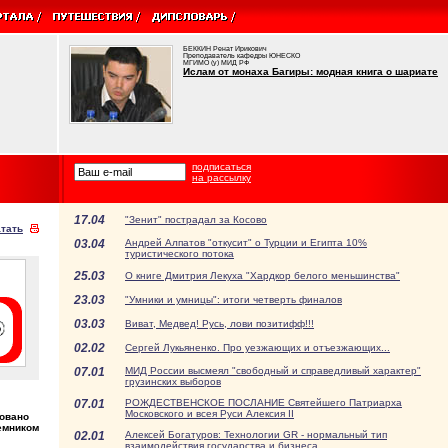
БЕККИН Ренат Ирикович
Преподаватель кафедры ЮНЕСКО
МГИМО (у) МИД РФ
Ислам от монаха Багиры: модная книга о шариате
подписаться
на рассылку
17.04
"Зенит" пострадал за Косово
тать
03.04
Андрей Алпатов "откусит" о Турции и Египта 10%
туристического потока
25.03
О книге Дмитрия Лекуха "Хардкор белого меньшинства"
23.03
"Умники и умницы": итоги четверть финалов
03.03
Виват, Медвед! Русь, лови позитифф!!!
02.02
Сергей Лукьяненко. Про уезжающих и отъезжающих...
07.01
МИД России высмеял "свободный и справедливый характер"
грузинских выборов
07.01
РОЖДЕСТВЕНСКОЕ ПОСЛАНИЕ Святейшего Патриарха
Московского и всея Руси Алексия II
довано
емником
02.01
Алексей Богатуров: Технологии GR - нормальный тип
взаимодействия государства и бизнеса