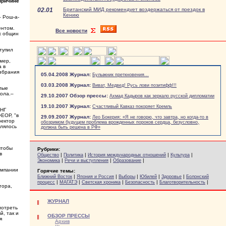
причине
02.01
Британский МИД рекомендует воздержаться от поездок в
Кению
– Рош-а-
ентом.
Все новости
х общин
тупил
мер,
а в
избрания
05.04.2008 Журнал:
Булыжник преткновения...
03.03.2008 Журнал:
Виват, Медвед! Русь лови позитифф!!!
шлые
кола.–
29.10.2007 Обзор прессы:
Ахмад Кадыров как зеркало русской дипломатии
19.10.2007 Журнал:
Счастливый Кавказ покоряет Кремль
СНГ
ЕОР, "в
29.09.2007 Журнал:
Лео Бокерия: «Я не говорю, что завтра, но когда-то в
ректор
обозримом будущем проблема врожденных пороков сердца, безусловно,
елялось
должна быть решена в РФ»
чтобы
Рубрики:
в
|
|
|
|
Общество
Политика
История международных отношений
Культура
|
|
|
Экономика
Речи и выступления
Образование
омпании
Горячие темы:
|
|
|
|
|
Ближний Восток
Япония и Россия
Выборы
Юбилей
Здоровье
Болонский
|
|
|
|
|
процесс
МАГАТЭ
Светская хроника
Безопасность
Благотворительность
тора,
ЖУРНАЛ
мотреть
, так и
ОБЗОР ПРЕССЫ
я
Архив