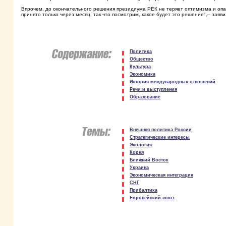
Впрочем, до окончательного решения президиума РЕК не теряет оптимизма и оп
принято только через месяц, так что посмотрим, какое будет это решение",– заяв
Политика
Общество
Культура
Экономика
История международных отношений
Речи и выступления
Образование
Внешняя политика России
Стратегические интересы
Экология
Корея
Ближний Восток
Украина
Экономическая интеграция
СНГ
Прибалтика
Европейский союз