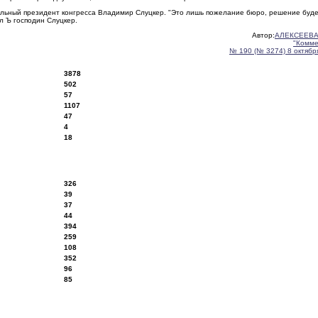
альный президент конгресса Владимир Слуцкер. "Это лишь пожелание бюро, решение буд
ил Ъ господин Слуцкер.
Автор:
АЛЕКСЕЕВА
"Комме
№ 190 (№ 3274) 8 октября
3878
502
57
1107
47
4
18
326
39
37
44
394
259
108
352
96
85