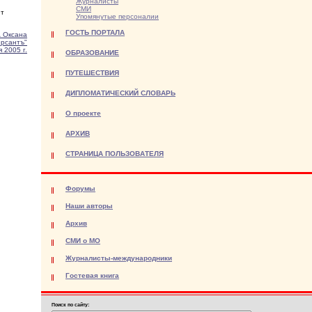
Журналисты
СМИ
ет
Упомянутые персоналии
ГОСТЬ ПОРТАЛА
 Оксана
рсантъ"
 2005 г.
ОБРАЗОВАНИЕ
ПУТЕШЕСТВИЯ
ДИПЛОМАТИЧЕСКИЙ СЛОВАРЬ
О проекте
АРХИВ
СТРАНИЦА ПОЛЬЗОВАТЕЛЯ
Форумы
Наши авторы
Архив
СМИ о МО
Журналисты-международники
Гостевая книга
Поиск по сайту: