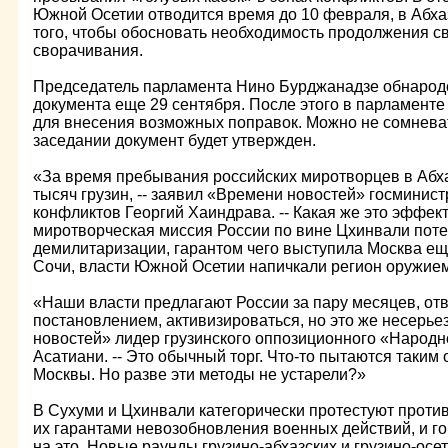
Южной Осетии отводится время до 10 февраля, в Абхаз
того, чтобы обосновать необходимость продолжения св
сворачивания.
Председатель парламента Нино Бурджанадзе обнаро
документа еще 29 сентября. После этого в парламенте
для внесения возможных поправок. Можно не сомневат
заседании документ будет утвержден.
«За время пребывания российских миротворцев в Абха
тысяч грузин, -- заявил «Времени новостей» госминис
конфликтов Георгий Хаиндрава. -- Какая же это эффе
миротворческая миссия России по вине Цхинвали поте
демилитаризации, гарантом чего выступила Москва еще
Сочи, власти Южной Осетии напичкали регион оружие
«Наши власти предлагают России за пару месяцев, от
постановлением, активизироваться, но это же несерьез
новостей» лидер грузинского оппозиционного «Народ
Асатиани. -- Это обычный торг. Что-то пытаются таким
Москвы. Но разве эти методы не устарели?»
В Сухуми и Цхинвали категорически протестуют проти
их гарантами невозобновления военных действий, и гов
на это. Новые раунды грузино-абхазских и грузино-осе