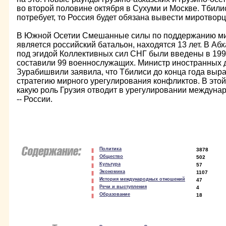
во второй половине октября в Сухуми и Москве. Тбилис
потребует, то Россия будет обязана вывести миротворц
В Южной Осетии Смешанные силы по поддержанию ми
является российский батальон, находятся 13 лет. В А
под эгидой Коллективных сил СНГ были введены в 1994
составили 99 военнослужащих. Министр иностранных 
Зурабишвили заявила, что Тбилиси до конца года выр
стратегию мирного урегулирования конфликтов. В этой
какую роль Грузия отводит в урегулировании междуна
-- России.
Политика
3878
Общество
502
Культура
57
Экономика
1107
История международных отношений
47
Речи и выступления
4
Образование
18