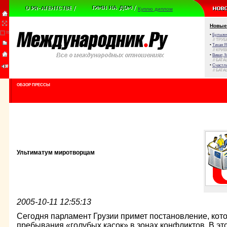
Куплю диплом
Новые
•
Булыжни
// ТРУ
•
Тихая Я
// КРИ
•
Виват, 
// БАТА
•
Счастли
// БАТА
ОБЗОР ПРЕССЫ
Ультиматум миротворцам
2005-10-11 12:55:13
Сегодня парламент Грузии примет постановление, кот
пребывания «голубых касок» в зонах конфликтов. В э