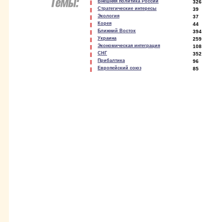
Внешняя политика России
326
Стратегические интересы
39
Экология
37
Корея
44
Ближний Восток
394
Украина
259
Экономическая интеграция
108
СНГ
352
Прибалтика
96
Европейский союз
85