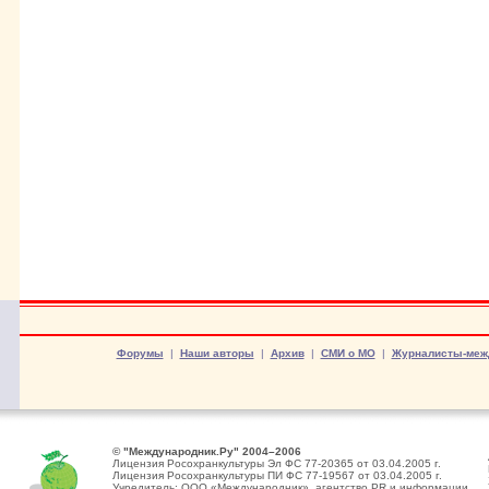
Форумы
|
Наши авторы
|
Архив
|
СМИ о МО
|
Журналисты-меж
© "Международник.Ру" 2004–2006
Лицензия Росохранкультуры Эл ФС 77-20365 от 03.04.2005 г.
Лицензия Росохранкультуры ПИ ФС 77-19567 от 03.04.2005 г.
Учредитель: ООО «Международник», агентство PR и информации