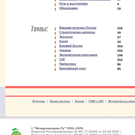
Речи и выступления
4
Образование
18
Внешняя политика России
326
Стратегические интересы
39
Экология
37
Корея
44
Ближний Восток
394
Украина
259
Экономическая интеграция
108
СНГ
352
Прибалтика
96
Европейский союз
85
Форумы
|
Наши авторы
|
Архив
|
СМИ о МО
|
Журналисты-меж
© "Международник.Ру" 2004–2006
Лицензия Росохранкультуры Эл ФС 77-20365 от 03.04.2005 г.
Лицензия Росохранкультуры ПИ ФС 77-19567 от 03.04.2005 г.