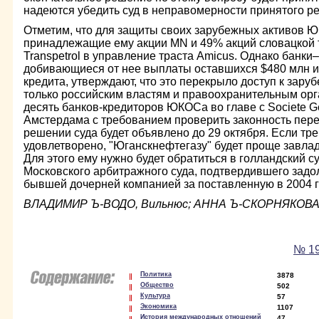
надеются убедить суд в неправомерности принятого р
Отметим, что для защиты своих зарубежных активов 
принадлежащие ему акции MN и 49% акций словацкой
Transpetrol в управление траста Amicus. Однако банк
добивающиеся от нее выплаты оставшихся $480 млн из
кредита, утверждают, что это перекрыло доступ к за
только российским властям и правоохранительным орг
десять банков-кредиторов ЮКОСа во главе с Societe Ge
Амстердама с требованием проверить законность перев
решении суда будет объявлено до 29 октября. Если тр
удовлетворено, "Юганскнефтегазу" будет проще завладе
Для этого ему нужно будет обратиться в голландский 
Московского арбитражного суда, подтвердившего зад
бывшей дочерней компанией за поставленную в 2004 г
ВЛАДИМИР Ъ-ВОДО, Вильнюс; АННА Ъ-СКОРНЯКОВ
№ 19
Политика
3878
Общество
502
Культура
57
Экономика
1107
История международных отношений
47