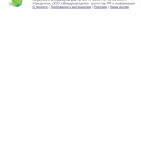
Учредитель: ООО «Международник», агентство PR и информации
О проекте
|
Требования к материалам
|
Реклама
|
Наши кнопки