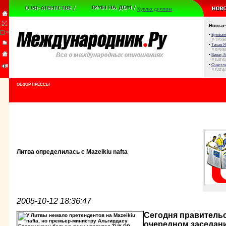
Куплю диплом
Новые
•
Булыжни
// ТРУ
•
Тихая Я
// КРИ
•
Виват, 
// БАТА
•
Счастли
// БАТА
ОБЗОР ПРЕССЫ
Литва определилась с Mazeikiu nafta
2005-10-12 18:36:47
Сегодня правитель
очередном заседан