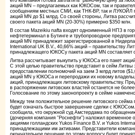
его компания готова заплатить "рыночную цену за лю
акций MN – предлагаемых как ЮКОСом, так и правител
сообщениям местных СМИ, как ТНК-ВР, так и ЛУКОЙЛ г
акций MN до $1 млрд. Со своей стороны, Литва рассчит
своего пакета акций MN (20-30%) примерно $350 млн.
В состав Mazeikiu nafta входят одноименный НПЗ в го
нефтетерминал в Бутинге и трубопроводное предприятие
акций MN принадлежит зарегистрированной в Нидерла
International UK B.V., 40,66% акций – правительству Л
принадлежащего ЮКОСу пакета акций MN составляет о
Литва рассчитывает выкупить у ЮКОСа его пакет акций
С этой целью правительство представит в сейм Литвы 
предоставлении полномочий на заем 3 млрд литов ($1,
акций MN у ЮКОСа и перепродажи их новому владельц
акций, принадлежащих литовскому правительству. Пред
в распоряжении литовских властей останется не более
Голосование по этому законопроекту в сейме намечено
Между тем положительное решение литовского сейма п
будет означать быстрое завершение сделки с ЮКОСом
сообщила, что окружной суд Амстердама по обращени
(дочерняя компания "Роснефти") наложил временное 
акциями голландских Yukos Finance B.V. и Yukos Internat
принадлежащими им активами. Представители компани
окончательное решение по этому вопросу будет принято