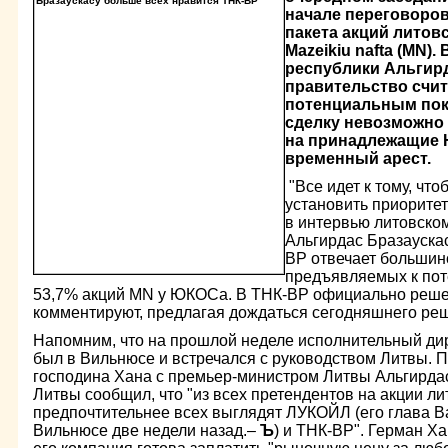
начале переговоров
пакета акций литов
Mazeikiu nafta (MN)
республики Альгирд
правительство счи
потенциальным пок
сделку невозможно 
на принадлежащие 
временный арест.
"Все идет к тому, чт
установить приоритет
в интервью литовско
Альгирдас Бразаускас
ВР отвечает большин
предъявляемых к по
53,7% акций MN у ЮКОСа. В ТНК-ВР официально решен
комментируют, предлагая дождаться сегодняшнего ре
Напомним, что на прошлой неделе исполнительный ди
был в Вильнюсе и встречался с руководством Литвы. 
господина Хана с премьер-министром Литвы Альгирда
Литвы сообщил, что "из всех претендентов на акции л
предпочтительнее всех выглядят ЛУКОЙЛ (его глава В
Вильнюсе две недели назад.–
Ъ
) и ТНК-ВР". Герман Ха