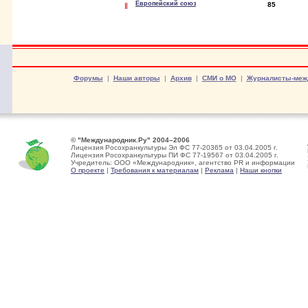
Европейский союз
85
Форумы
|
Наши авторы
|
Архив
|
СМИ о МО
|
Журналисты-меж
© "Международник.Ру" 2004–2006
Лицензия Росохранкультуры Эл ФС 77-20365 от 03.04.2005 г.
Лицензия Росохранкультуры ПИ ФС 77-19567 от 03.04.2005 г.
Учредитель: ООО «Международник», агентство PR и информации
О проекте
|
Требования к материалам
|
Реклама
|
Наши кнопки