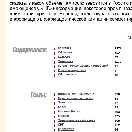
сказать, в каком объеме тамифлю завозится в Россию и
имеющейся у «НГ» информации, некоторое время наза
приезжали туристы из Европы, чтобы скупать в наших 
информацию в фармацевтической компании комментиро
№ 
Политика
3878
Общество
502
Культура
57
Экономика
1107
История международных отношений
47
Речи и выступления
4
Образование
18
Внешняя политика России
326
Стратегические интересы
39
Экология
37
Корея
44
Ближний Восток
394
Украина
259
Экономическая интеграция
108
СНГ
352
Прибалтика
96