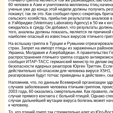
птичьего гриппа является той же разновидностью боле
60 человек в Азии и уничтожила миллионы птиц начина
ученые уже до конца этой недели должны получить рез
покажут, так ли это. Как сообщил пресс-секретарь бри
сельского хозяйства, прибытие результатов анализов
в Уэйбридже (Veterinary Laboratory Agency) в 50 км к ю
ожидалось в среду. Он добавил, что результаты должн
того, анализы должны показать, является ли причиной 
наиболее опасный из известных вирусов птичьего грип
На вспышку гриппа в Турции и Румынии отреагировали
стран. Запрет на импорт птицы из зараженных районов
Украина, Молдавия и Азербайджан. А правительство Ге
распространения птичьего гриппа создало антикризисн
сообщил ИТАР-ТАСС германский министр по делам ок
безопасности ядерных реакторов Юрген Триттин. Если 
действительно об опасном для человека вирусе Х5Н1,
реагирования будут тотчас приведены в действие», ск
Напомним, что, по данным Всемирной организации здр
случаев заболевания человека птичьим гриппом, прои
2003 года, 60 оказались смертельными. Как правило, л
случае прямого контакта с больной птицей. Однако спе
случае дальнейшей мутации вируса болезнь может нач
к человеку.
То, что птичий грипп так стремительно идет из Юго-Вос