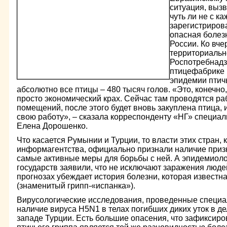
ситуация, выз
чуть ли не с 
зарегистриров
опасная болезн
России. Ко вч
территориальн
Роспотребнадз
птицефабрике в
эпидемии птич
абсолютно все птицы – 480 тысяч голов. «Это, конечно
просто экономический крах. Сейчас там проводятся р
помещений, после этого будет вновь закуплена птица,
свою работу», – сказала корреспонденту «НГ» специа
Елена Дорошенко.
Что касается Румынии и Турции, то власти этих стран, 
информагентства, официально признали наличие приз
самые активные меры для борьбы с ней. А эпидемиол
государств заявили, что не исключают заражения людей
прогнозах убеждает история болезни, которая известна
(знаменитый грипп-«испанка»).
Вирусологические исследования, проведенные специа
наличие вируса H5N1 в телах погибших диких уток в де
западе Турции. Есть большие опасения, что зафиксир