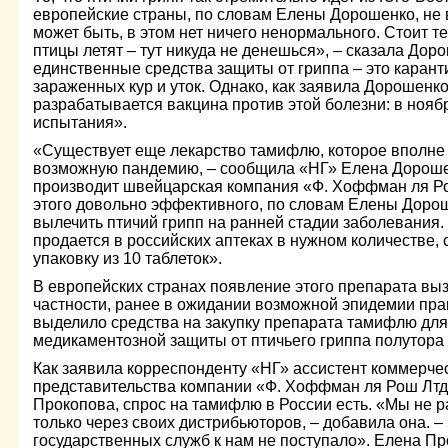
европейские страны, по словам Елены Дорошенко, не 
может быть, в этом нет ничего ненормального. Стоит т
птицы летят – тут никуда не денешься», – сказала Дор
единственные средства защиты от гриппа – это карант
зараженных кур и уток. Однако, как заявила Дорошенко
разрабатывается вакцина против этой болезни: в нояб
испытания».
«Существует еще лекарство тамифлю, которое вполне
возможную пандемию, – сообщила «НГ» Елена Дорошен
производит швейцарская компания «Ф. Хоффман ля Р
этого довольно эффективного, по словам Елены Доро
вылечить птичий грипп на ранней стадии заболевания
продается в российских аптеках в нужном количестве, 
упаковку из 10 таблеток».
В европейских странах появление этого препарата вы
частности, ранее в ожидании возможной эпидемии пр
выделило средства на закупку препарата тамифлю дл
медикаментозной защиты от птичьего гриппа полутора 
Как заявила корреспонденту «НГ» ассистент коммерчес
представительства компании «Ф. Хоффман ля Рош Лтд
Прокопова, спрос на тамифлю в России есть. «Мы не р
только через своих дистрибьюторов, – добавила она. – 
государственных служб к нам не поступало». Елена Пр