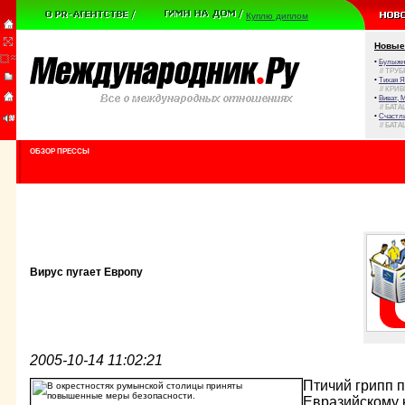
Куплю диплом
Новые
•
Булыжни
// ТРУ
•
Тихая Я
// КРИ
•
Виват, 
// БАТА
•
Счастли
// БАТА
ОБЗОР ПРЕССЫ
Вирус пугает Европу
2005-10-14 11:02:21
Птичий грипп 
Евразийскому 