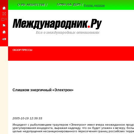
Куплю диплом
ОБЗОР ПРЕССЫ
Слишком энергичный «Электрон»
2005-10-19 12:39:33
Инцидент с рыболовецким траулером «Электрон» имел вчера неожиданное продол
урегулирования инцидента, выражая надежду, что он будет улажен к вечеру, бо
целью недопущения несанкционированного пересечения границ российских терр