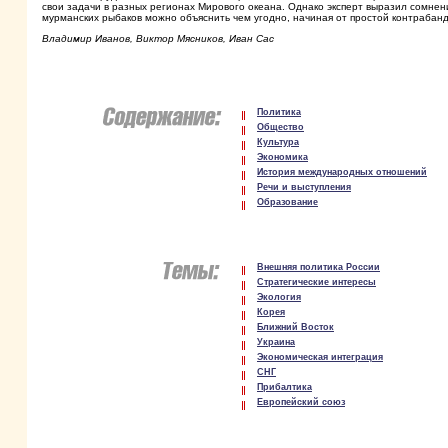
свои задачи в разных регионах Мирового океана. Однако эксперт выразил сомнен
мурманских рыбаков можно объяснить чем угодно, начиная от простой контрабанд
Владимир Иванов, Виктор Мясников, Иван Сас
Политика
Общество
Культура
Экономика
История международных отношений
Речи и выступления
Образование
Внешняя политика России
Стратегические интересы
Экология
Корея
Ближний Восток
Украина
Экономическая интеграция
СНГ
Прибалтика
Европейский союз