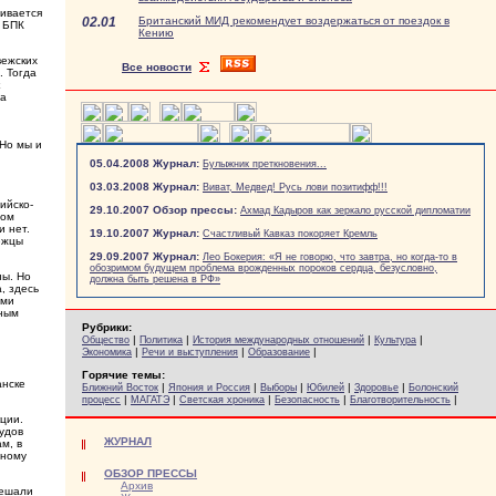
ивается
02.01
Британский МИД рекомендует воздержаться от поездок в
д БПК
Кению
вежских
Все новости
. Тогда
та
 Но мы и
05.04.2008 Журнал:
Булыжник преткновения...
03.03.2008 Журнал:
Виват, Медвед! Русь лови позитифф!!!
ийско-
29.10.2007 Обзор прессы:
Ахмад Кадыров как зеркало русской дипломатии
лом
и нет.
19.10.2007 Журнал:
Счастливый Кавказ покоряет Кремль
ежцы
29.09.2007 Журнал:
Лео Бокерия: «Я не говорю, что завтра, но когда-то в
обозримом будущем проблема врожденных пороков сердца, безусловно,
ны. Но
должна быть решена в РФ»
, здесь
ыми
нным
Рубрики:
|
|
|
|
Общество
Политика
История международных отношений
Культура
|
|
|
Экономика
Речи и выступления
Образование
Горячие темы:
анске
|
|
|
|
|
Ближний Восток
Япония и Россия
Выборы
Юбилей
Здоровье
Болонский
|
|
|
|
|
процесс
МАГАТЭ
Светская хроника
Безопасность
Благотворительность
ции.
удов
ЖУРНАЛ
м, в
нному
ОБЗОР ПРЕССЫ
Архив
решали