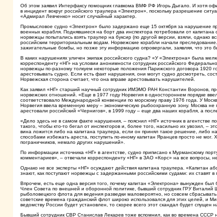
Об этом заявил Интерфаксу помощник главкома ВМФ РФ Игорь Дыгало. И хотя оф
в инцидент вокруг российского траулера «Электрон», поскольку разрешение ситу
«Адмирал Левченко» носит случайный характер.
Промысловое судно «Электрон» было задержано еще 15 октября за нарушение пр
военных корабля. Поднявшиеся на борт два инспектора потребовали от капитана 
норвежцы попытались взять траулер на буксир (по другой версии, взяли, однако в
российским территориальным водам. Норвежские корабли начали преследование. 
зажигательные бомбы, но позже эту информацию опровергали, заявляя, что это б
В каких нарушениях уличен экипаж российского судна? «У «Электрона» была мелко
корреспонденту «НГ» на условии анонимности сотрудник российского Федеральног
норвежцы по-разному толкуем некоторые положения Парижского договора 1920 го
арестовывать судно. Если есть факт нарушения, они могут судно досмотреть, сост
Норвежская сторона считает, что она вправе арестовывать нарушителей.
Как заявил «НГ» старший научный сотрудник ИМЭМО РАН Константин Воронов, пр
норвежских отношений. «Еще в 1977 году Норвегия в одностороннем порядке вве
соответствовало Международной конвенции по морскому праву 1976 года. У Москв
Норвегия ввела временную меру – экономическую рыбоохранную зону. Москва не 
арестовали российский «Чернигов», в 1999 году – еще два наших корабля, а посл
«Дело здесь не в самом факте нарушения, – пояснил «НГ» источник в агентстве по 
такого, чтобы кто-то бегал от инспекторов и, более того, насильно их увозил, – 
вина ложится либо на капитана траулера, если он принял такое решение, либо н
способами избежать ареста, поступить по-иному капитан Яранцев просто не мог. 
пограничников, немало других нарушений».
По информации источника «НГ» в агентстве, судно приписано к Мурманскому порту
комментариев», – отвечали корреспонденту «НГ» в ЗАО «Корс» на все вопросы, н
Однако не все эксперты «НГ» осуждают действия капитана траулера. «Капитан аб
знают, как поступают норвежцы с задержанными российскими судами: их ставят в 
Впрочем, есть еще одна версия того, почему капитан «Электрона» вынужден был 
Член Совета по внешней и оборонной политике, бывший сотрудник ГРУ Виталий Ш
рыболовецкого флота для ведения разведки маловероятно, но совсем сбрасывать
советские времена гражданский флот широко использовался для этих целей, и М
ведомству России будет установлен, то скорее всего этот скандал будет спущен 
Бывший сотрудник СВР Станислав Лекарев тоже вспомнил, как во времена СССР н