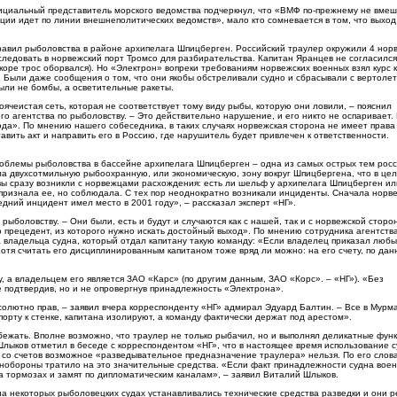
ициальный представитель морского ведомства подчеркнул, что «ВМФ по-прежнему не вмеш
ации идет по линии внешнеполитических ведомств», мало кто сомневается в том, что выхо
авил рыболовства в районе архипелага Шпицберген. Российский траулер окружили 4 нор
следовать в норвежский порт Тромсо для разбирательства. Капитан Яранцев не согласился
скоре трос оборвался). Но «Электрон» вопреки требованиям норвежских военных взял курс к
Были даже сообщения о том, что они якобы обстреливали судно и сбрасывали с вертоле
ыли не бомбы, а осветительные ракеты.
ячеистая сеть, которая не соответствует тому виду рыбы, которую они ловили, – пояснил
о агентства по рыболовству. – Это действительно нарушение, и его никто не оспаривает.
да». По мнению нашего собеседника, в таких случаях норвежская сторона не имеет права
авить акт и направить его в Россию, где нарушитель будет привлечен к ответственности.
облемы рыболовства в бассейне архипелага Шпицберген – одна из самых острых тем росс
ла двухсотмильную рыбоохранную, или экономическую, зону вокруг Шпицбергена, что в це
ы сразу возникли с норвежцами расхождения: есть ли шельф у архипелага Шпицберген ил
признала ее, но соблюдала. С тех пор неоднократно возникали инциденты. Сначала норв
едний инцидент имел место в 2001 году», – рассказал эксперт «НГ».
рыболовству. – Они были, есть и будут и случаются как с нашей, так и с норвежской сторо
это прецедент, из которого нужно искать достойный выход». По мнению сотрудника агентства
а владельца судна, который отдал капитану такую команду: «Если владелец приказал люб
Хотя считать его дисциплинированным капитаном тоже вряд ли можно: на его счету, по да
, а владельцем его является ЗАО «Карс» (по другим данным, ЗАО «Корс». – «НГ»). «Без
е подтвердив, но и не опровергнув принадлежность «Электрона».
солютно прав, – заявил вчера корреспонденту «НГ» адмирал Эдуард Балтин. – Все в Мурм
порту к стенке, капитана изолируют, а команду фактически держат под арестом».
бежать. Вполне возможно, что траулер не только рыбачил, но и выполнял деликатные функ
лыков отметил в беседе с корреспондентом «НГ», что в настоящее время использование с
 со счетов возможное «разведывательное предназначение траулера» нельзя. По его слова
инобороны тратило на это значительные средства. «Если факт принадлежности судна вое
на тормозах и замят по дипломатическим каналам», – заявил Виталий Шлыков.
а некоторых рыболовецких судах устанавливались технические средства разведки и они 