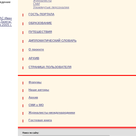
Журналисты
ведение
СМИ
Упомянутые персоналии
ГОСТЬ ПОРТАЛА
АС Иван
 Газета"
ОБРАЗОВАНИЕ
 2005 г.
ПУТЕШЕСТВИЯ
ДИПЛОМАТИЧЕСКИЙ СЛОВАРЬ
О проекте
АРХИВ
СТРАНИЦА ПОЛЬЗОВАТЕЛЯ
Форумы
Наши авторы
Архив
СМИ о МО
Журналисты-международники
Гостевая книга
Поиск по сайту: