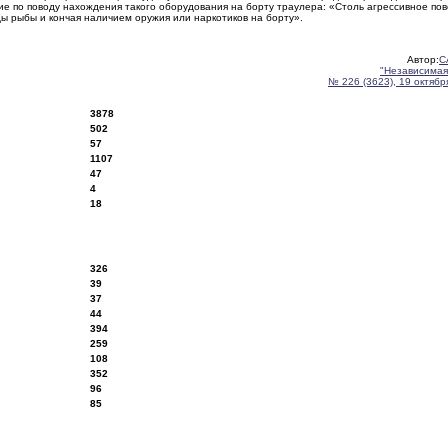
ие по поводу нахождения такого оборудования на борту траулера: «Столь агрессивное по
ы рыбы и кончая наличием оружия или наркотиков на борту».
Автор:
С
"Независимая
№ 226 (3623), 19 октября
3878
502
57
1107
47
4
18
326
39
37
44
394
259
108
352
96
85