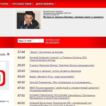
БЕККИН Ренат Ирикович
Преподаватель кафедры ЮНЕСКО
МГИМО (у) МИД РФ
Ислам от монаха Багиры: модная книга о шариате
подписаться
на рассылку
17.04
"Зенит" пострадал за Косово
тать
03.04
Андрей Алпатов "откусит" о Турции и Египта 10%
туристического потока
25.03
О книге Дмитрия Лекуха "Хардкор белого меньшинства"
23.03
"Умники и умницы": итоги четверть финалов
03.03
Виват, Медвед! Русь, лови позитифф!!!
02.02
Сергей Лукьяненко. Про уезжающих и отъезжающих...
07.01
МИД России высмеял "свободный и справедливый характер"
грузинских выборов
07.01
РОЖДЕСТВЕНСКОЕ ПОСЛАНИЕ Святейшего Патриарха
Московского и всея Руси Алексия II
 море «с
02.01
Алексей Богатуров: Технологии GR - нормальный тип
взаимодействия государства и бизнеса