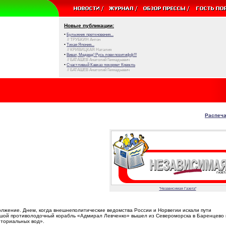
Новые публикации:
•
Булыжник преткновения...
// ТРУБКИН Антон
•
Тихая Япония...
// КРИВИЦКАЯ Наталия
•
Виват, Медвед! Русь лови позитифф!!!
// БАТАШЕВ Анатолий Геннадьевич
•
Счастливый Кавказ покоряет Кремль
// БАТАШЕВ Анатолий Геннадьевич
Распеча
"Независимая Газета"
жение. Днем, когда внешнеполитические ведомства России и Норвегии искали пути
льшой противолодочный корабль «Адмирал Левченко» вышел из Североморска в Баренцево
иториальных вод».