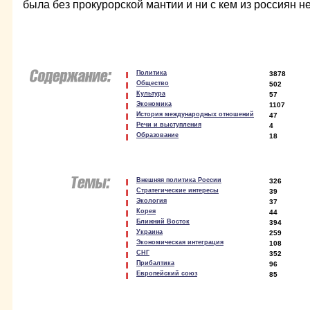
была без прокурорской мантии и ни с кем из россиян н
Политика
3878
Общество
502
Культура
57
Экономика
1107
История международных отношений
47
Речи и выступления
4
Образование
18
Внешняя политика России
326
Стратегические интересы
39
Экология
37
Корея
44
Ближний Восток
394
Украина
259
Экономическая интеграция
108
СНГ
352
Прибалтика
96
Европейский союз
85