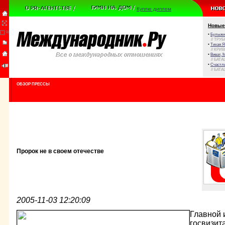
Куплю диплом
Новые
•
Булыжни
// ТРУ
•
Тихая Я
// КРИ
•
Виват, 
// БАТА
•
Счастли
// БАТА
ОБЗОР ПРЕССЫ
Пророк не в своем отечестве
2005-11-03 12:20:09
Главной 
госвизит