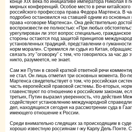
конце ХIХ века по инициативе императора Николая II п
мирных конференций. Особое место в речи китайского 
российского профессора права Федора Мартенса. В ча
подробно остановился на ставшей одним из основных
права «оговорке Мартенса». Она действительно достой
воспроизвести ее полностью: «При любых обстоятельст
урегулирован ли этот вопрос специально, гражданско
стороны остаются под защитой принципов международ
установленных традиций, представлении о гуманности
норм морали». Стремился ли судья из Китая, обращаясь
связать эту "оговорку" с тем, что говорилось за час до 
никто, разумеется, не знает.
Сам же Путин в своей краткой ответной речи коммент
не стал. Он лишь отметил три основных момента. Во-п
Мартенса свидетельствует о том, что российская систе
часть европейской правовой системы. Во-вторых, но
главенствуют по отношению к российским законам, если
третьих, Путин выразил уверенность, что действия М
содействуют установлению международной справедлив
дел, находящихся сегодня на рассмотрении суда в Гааге
имеющего отношение к России.
Среди внимательно следящих за происходящим в суде
хорошо известную россиянам г-жу Карлу Дель Понте. 