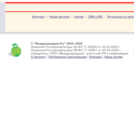
Форумы
|
Наши авторы
|
Архив
|
СМИ о МО
|
Журналисты-меж
© "Международник.Ру" 2004–2006
Лицензия Росохранкультуры Эл ФС 77-20365 от 03.04.2005 г.
Лицензия Росохранкультуры ПИ ФС 77-19567 от 03.04.2005 г.
Учредитель: ООО «Международник», агентство PR и информации
О проекте
|
Требования к материалам
|
Реклама
|
Наши кнопки