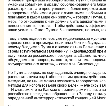
отмечали траурными мероприятиями. Путин сначала на
ужасным событием, выразил соболезнования его близ
рассматривать это преступление в более широком ас
терроризма. «Мы имеем дело с животными в обличии ч
понимают, в каком мире они живут», -- говорил Путин. 
меры по отношению к ним должны быть адекватными, 
невосполнимые потери... Чтобы действовать эффекти
наши усилия». Ответ Путина был закончен, но тема, как
Тему вновь поднял теперь уже нидерландский журналис
спросил своего премьера: если тема Чечни обсуждалас
почему Владимир Путин в отличие от г-на Балкененде 
своем вступительном заявлении? Нидерландский пре
вступиться за российского президента. «Важно то, что
обсуждаем этот вопрос, важно то, что эта тема подним
государственного визита», -- сказал г-н Балкененде.
Но Путина вопрос, не ему заданный, очевидно, задел 
расставить точки над i. «Конечно, мы должны действо
методами, но мы не можем позволить террористам исп
методы для использования своих целей, -- еле скрывая
-- И считаем, что на Кавказе мы защищаем и наши, и в
российского президента, обращенные к Западу, пожалу
определенной антитеррористической концепцией Моск