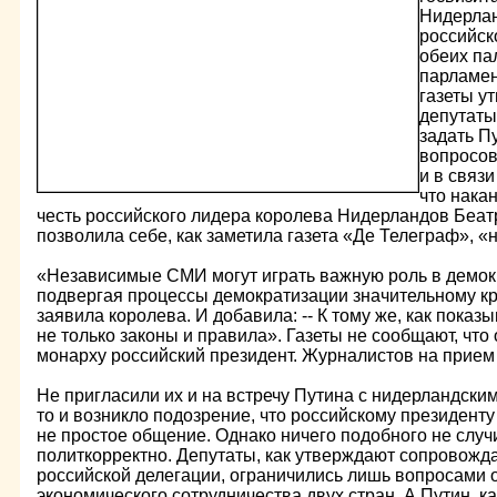
Нидерлан
российск
обеих па
парламен
газеты у
депутаты
задать П
вопросов
и в связ
что нака
честь российского лидера королева Нидерландов Беатр
позволила себе, как заметила газета «Де Телеграф», «
«Независимые СМИ могут играть важную роль в демок
подвергая процессы демократизации значительному кри
заявила королева. И добавила: -- К тому же, как показы
не только законы и правила». Газеты не сообщают, что
монарху российский президент. Журналистов на прием 
Не пригласили их и на встречу Путина с нидерландск
то и возникло подозрение, что российскому президенту
не простое общение. Однако ничего подобного не случ
политкорректно. Депутаты, как утверждают сопровож
российской делегации, ограничились лишь вопросами 
экономического сотрудничества двух стран. А Путин, к