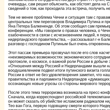
очевидцы, сам решил объяснить, как обстоят дела на 
сведений о том, как проходила эта встреча, получить не
Тем не менее проблема Чечни и ситуация там с правам
центральных тем переговоров Владимира Путина и п
Яна Петера Балкененде. Об этом сообщил сам премьер
конференции. «Мы говорили о правах человека, о Чеч
озабоченности в связи с исчезновением людей, я пере
нидерландского правительства, -- рассказывал г-н Балке
разговор с господином Путиным был очень откровенн
Этот пассаж премьера прозвучал после его слов насче
«неизмеримых возможностях экономического сотруднич
протоколе, о космосе, о важной роли России в добыче 
«Отношения между Россией и Нидерландами вышли на 
воодушевлением подвел итоги путинского визита голл
России в ответ не без удовлетворения заметил, что на
правительства и парламента Нидерландов «думающих
осознающих новые угрозы со стороны мирового терро
После этого тема терроризма возникала на пресс-конф
Сначала, когда корреспондент российской телекомпани
он может сказать об убийстве исламским радикалом н
Тео ван Гога, первую годовщину смерти которого Ниде