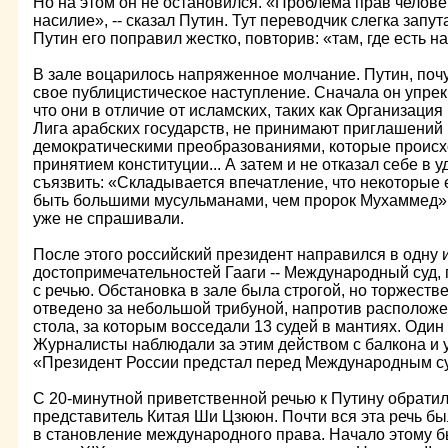
Но на этом он не остановился. «Проблема прав человек
насилие», -- сказал Путин. Тут переводчик слегка запу
Путин его поправил жестко, повторив: «там, где есть н
В зале воцарилось напряженное молчание. Путин, поч
свое публицистическое наступление. Сначала он упрек
что они в отличие от исламских, таких как Организаци
Лига арабских государств, не принимают приглашений
демократическими преобразованиями, которые происх
принятием конституции... А затем и не отказал себе в 
съязвить: «Складывается впечатление, что некоторые 
быть большими мусульманами, чем пророк Мухаммед»
уже не спрашивали.
После этого российский президент направился в одну 
достопримечательностей Гааги -- Международный суд, 
с речью. Обстановка в зале была строгой, но торжеств
отведено за небольшой трибуной, напротив расположе
стола, за которым восседали 13 судей в мантиях. Один
Журналисты наблюдали за этим действом с балкона и 
«Президент России предстал перед Международным с
С 20-минутной приветственной речью к Путину обратил
представитель Китая Ши Цзююн. Почти вся эта речь б
в становление международного права. Начало этому 