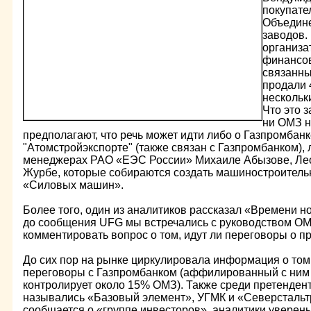
покупате
Объедин
заводов.
организа
финансов
связанны
продали 
нескольк
Что это з
ни ОМЗ н
предполагают, что речь может идти либо о Газпромбанк
"Атомстройэкспорте" (также связан с Газпромбанком), 
менеджерах РАО «ЕЭС России» Михаиле Абызове, Ле
Журбе, которые собираются создать машиностроитель
«Силовых машин».
Более того, один из аналитиков рассказал «Времени но
до сообщения UFG мы встречались с руководством ОМЗ
комментировать вопрос о том, идут ли переговоры о пр
До сих пор на рынке циркулировала информация о том,
переговоры c Газпромбанком (аффилированный с ним
контролирует около 15% ОМЗ). Также среди претендент
назывались «Базовый элемент», УГМК и «Северстальт
сообщается о «группе инвесторов», аналитики уверены, 