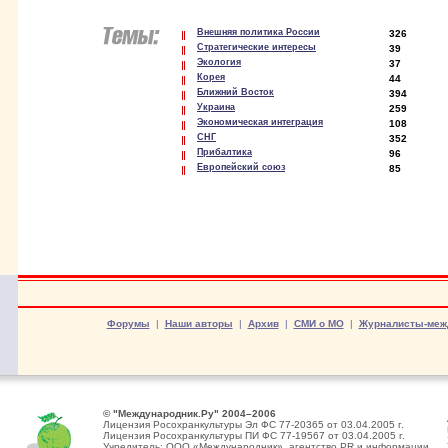
Внешняя политика России
326
Стратегические интересы
39
Экология
37
Корея
44
Ближний Восток
394
Украина
259
Экономическая интеграция
108
СНГ
352
Прибалтика
96
Европейский союз
85
Форумы
|
Наши авторы
|
Архив
|
СМИ о МО
|
Журналисты-меж
© "Международник.Ру" 2004–2006
Лицензия Росохранкультуры Эл ФС 77-20365 от 03.04.2005 г.
Лицензия Росохранкультуры ПИ ФС 77-19567 от 03.04.2005 г.
Учредитель: ООО «Международник», агентство PR и информации