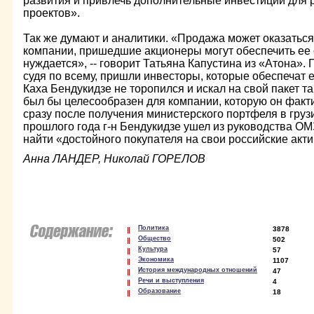
развития и привлечь дополнительные инвестиции для 
проектов».
Так же думают и аналитики. «Продажа может оказаться
компании, пришедшие акционеры могут обеспечить ее 
нуждается», -- говорит Татьяна Капустина из «Атона».
судя по всему, пришли инвесторы, которые обеспечат 
Каха Бендукидзе не торопился и искал на свой пакет та
был бы целесообразен для компании, которую он факти
сразу после получения министерского портфеля в груз
прошлого года г-н Бендукидзе ушел из руководства ОМ
найти «достойного покупателя на свои российские акт
Анна ЛАНДЕР, Николай ГОРЕЛОВ
Политика
3878
Общество
502
Культура
57
Экономика
1107
История международных отношений
47
Речи и выступления
4
Образование
18