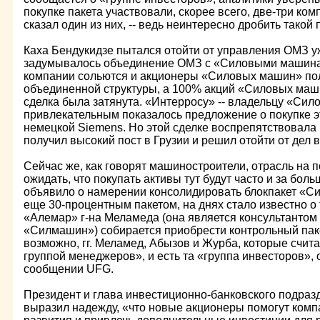
покупке пакета участвовали, скорее всего, две-три ком
сказал один из них, -- ведь неинтересно дробить такой 
Каха Бендукидзе пытался отойти от управления ОМЗ уж
задумывалось объединение ОМЗ с «Силовыми машинам
компании сольются и акционеры «Силовых машин» по
объединенной структуры, а 100% акций «Силовых маш
сделка была затянута. «Интерросу» -- владельцу «Сил
привлекательным показалось предложение о покупке э
немецкой Siemens. Но этой сделке воспрепятствовала 
получил высокий пост в Грузии и решил отойти от дел в
Сейчас же, как говорят машиностроители, отрасль на 
ожидать, что покупать активы тут будут часто и за бол
объявило о намерении консолидировать блокпакет «С
еще 30-процентным пакетом, на днях стало известно о 
«Алемар» г-на Меламеда (она является консультантом
«Силмашин») собирается приобрести контрольный пак
возможно, гг. Меламед, Абызов и Журба, которые счит
группой менеджеров», и есть та «группа инвесторов», о
сообщении UFG.
Президент и глава инвестиционно-банковского подра
выразил надежду, «что новые акционеры помогут ком