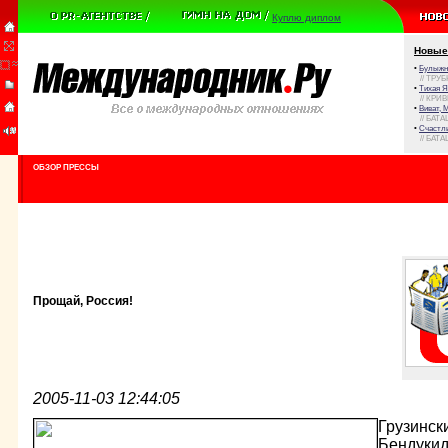
Куплю диплом
Новые
•
Булыжни
// ТРУ
•
Тихая Я
// КРИ
•
Виват, 
// БАТА
•
Счастли
// БАТА
ОБЗОР ПРЕССЫ
Прощай, Россия!
2005-11-03 12:44:05
Грузинск
Бендукид