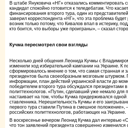
В штабе Януковича «НГ» отказались комментировать си
кандидат спокойно готовится к теледебатам. Что каса
финансирования второго тура, один из представителе
заверил корреспондента «НГ», что эта проблема буде
возник только потому, что Кивалов впал в истерику, по
кто боится, что выборы уже проиграны», – сказал стор
Кучма пересмотрел свои взгляды
Несколько дней общения Леонида Кучмы с Владимиро
изменили ход избирательной кампании на Украине. К п
сформировалось мнение о том, что самая странная и з
президентов была своеобразным мозговым штурмом. 
информации, план действий украинской власти до мо
победителем второго тура обсуждался президентами в 
политтехнологов. «Путин, сделавший уже немало для 
настаивает на том, чтобы Кучма придерживался одной 
ставленника. Нерешительность Кучмы и его заигрыван
первого тура ставили Путина в смешное положение», –
российских политтехнологов, работающих на Украине.
В воскресенье вечером Леонид Кучма дал интервью «С
что тон заявлений президента совершенно изменился 