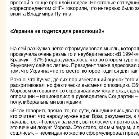
прессой в конце прошлой недели. Некоторые сотрудник
корреспондентом «НГ» говорили, что интервью было з
визита Владимира Путина.
«Украина не годится для революций»
На сей раз Кучма четко сформулировал мысль, которая
прозвучала очень размыто и неубедительно: «В 1994-м
Кравчук – 37% (подразумевалось, что во втором туре п
Януковичу сейчас легче». Президент также адресовал
том, что Украина «не то место, которое годится для т
Важно, что Кучма, до сих пор избегавший оценок того и
раскритиковал, но фактически высмеял оппозицию. О
Морозом он сравнил со скрещиванием ужа и ежа, сдела
оппозиции – националист, а руководитель Соцпартии – 
полулиберальными взглядами.
«Если говорить прямо, то, по сути, объединились два п
кто считает, что народу нужен враг. Враг, разумеется, в
начальство. «Голосуя за меня, вы голосуете против вл
это вечный лозунг Мороза. Это стало, как мы видим, и
сошлись», – неожиданно жестко сформулировал прези