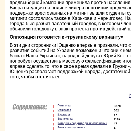
предвыборной кампании применила против населения д
Вчера ситуация на родине лидера оппозиции предельно
поддержки арестованных на митинг вышли студенты с
митинги состоялись также в Харькове и Чернигове). Н
города был разбит палаточный городок, в котором чл
объявили голодовку в знак протеста против действий в
Оппозиция готовится к «грузинскому варианту»
В эти дни сторонники Ющенко впервые признали, что 
развития событий на Украине возможен и что они к нем
блока «Наша Украина», народный депутат Юрий Костен
попробует осуществить массовую фальсификацию итого
вправе сделать то, что в свое время сделали в Грузии»
Ющенко располагает поддержкой народа, достаточной 
того, чтобы отстоять ее.
Политика
3878
Общество
502
Культура
57
Экономика
1107
История международных отношений
47
Речи и выступления
4