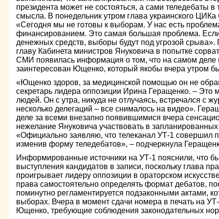
президента может не состояться, а сами теледебаты в 
смысла. В понедельник утром глава украинского ЦИКа 
«Сегодня мы не готовы к выборам. У нас есть проблем
финансированием. Это самая большая проблема. Если
денежных средств, выборы будут под угрозой срыва».
главу Кабинета министров Януковича в попытке сорват
СМИ появилась информация о том, что на самом деле 
заинтересован Ющенко, который якобы вчера утром бы
«Ющенко здоров, за медицинской помощью он не обращ
секретарь лидера оппозиции Ирина Геращенко. – Это м
людей. Он с утра, никуда не отлучаясь, встречался с 
несколько делегаций – все снималось на видео». Гера
деле за всеми внезапно появившимися вчера сенсаци
нежелание Януковича участвовать в запланированных 
«Официально заявляю, что телеканал УТ-1 совершил по
изменив форму теледебатов», – подчеркнула Геращенк
Информированные источники на УТ-1 пояснили, что б
выступления кандидатов в записи, поскольку глава пр
проигрывает лидеру оппозиции в ораторском искусстве
права самостоятельно определять формат дебатов, по
поминутно регламентируется подзаконными актами, ко
выборах. Вчера в момент сдачи номера в печать на УТ
Ющенко, требующие соблюдения законодательных норм