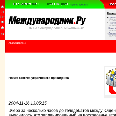
Куплю диплом
Новые
•
Булыжни
// ТРУ
•
Тихая Я
// КРИ
•
Виват, 
// БАТА
•
Счастли
// БАТА
ОБЗОР ПРЕССЫ
Новая тактика украинского президента
2004-11-16 13:05:15
Вчера за несколько часов до теледебатов между Юще
выяснилось, что запланированный на воскресенье вто