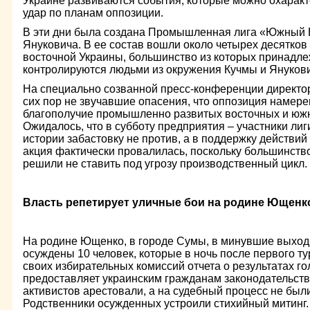
Украине развиваются события, которые можно охаракт
удар по планам оппозиции.
В эти дни была создана Промышленная лига «Южный 
Януковича. В ее состав вошли около четырех десятко
восточной Украины, большинство из которых принадле
контролируются людьми из окружения Кучмы и Януков
На специально созванной пресс-конференции директо
сих пор не звучавшие опасения, что оппозиция намере
благополучие промышленно развитых восточных и южн
Ожидалось, что в субботу предприятия – участники ли
истории забастовку не против, а в поддержку действий
акция фактически провалилась, поскольку большинств
решили не ставить под угрозу производственный цикл.
Власть репетирует уличные бои на родине Ющенк
На родине Ющенко, в городе Сумы, в минувшие выход
осуждены 10 человек, которые в ночь после первого т
своих избирательных комиссий отчета о результатах г
предоставляет украинским гражданам законодательст
активистов арестовали, а на судебный процесс не бы
Родственники осужденных устроили стихийный митинг.