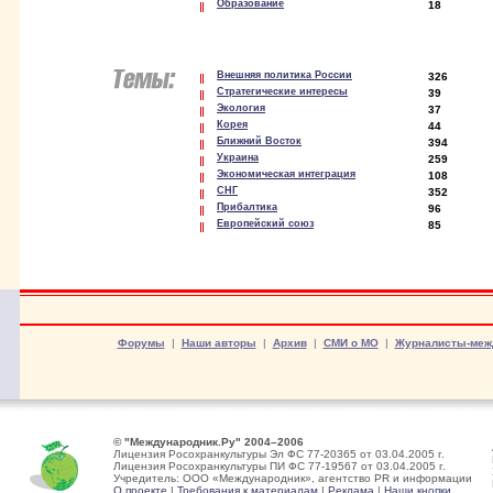
Образование
18
Внешняя политика России
326
Стратегические интересы
39
Экология
37
Корея
44
Ближний Восток
394
Украина
259
Экономическая интеграция
108
СНГ
352
Прибалтика
96
Европейский союз
85
Форумы
|
Наши авторы
|
Архив
|
СМИ о МО
|
Журналисты-меж
© "Международник.Ру" 2004–2006
Лицензия Росохранкультуры Эл ФС 77-20365 от 03.04.2005 г.
Лицензия Росохранкультуры ПИ ФС 77-19567 от 03.04.2005 г.
Учредитель: ООО «Международник», агентство PR и информации
О проекте
|
Требования к материалам
|
Реклама
|
Наши кнопки