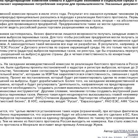
на предотвращение изменения климата и адаптацию экономики и социальной сферы к 
олагают нормирование потребления энергии для промышленности. Указанные документ
енной комиссии прошло в июле этого года. Результат его оказался нулевым: чиновники (
нприроды) принципиально разошлись в подходах к реализации Киотского протокола. Перв
гулировании механизмов сокращения выбросов парниковых газов, вторые – на абсолютн
афах для провинившихся предприятий. Предприниматели также не могли однозначно
 хотят видеть российский рынок торговли разрешениями на выбросы.
овников застопорилась, бизнес фактически лишился возможности получать западные инвест
ием выбросов парниковых газов. Для того чтобы российские предприятия могли получать 
шение выбросить дополнительные единицы парниковых газов, необходимо письменное одо
вом. А законодательно такой механизм все еще не разработан. В результате, например, в
"ЕЭС России" и Датского агентства по охране окружающей среды. Но это только часть пр
стемы учета (кадастра) выбросов парниковых газов, ни реестра, где бы отражалась переуст
 разрешений на выброс) в другие страны. Да и четкая ответственность по конкретным
закреплена не была.
сь. На заседании межведомственной комиссии по реализации Киотского протокола в Росси
я, были одобрены проекты постановлений о кадастре и регистре выбросов, которые до 2
тельство. Чиновники также согласовали "предложения по дополнениям и изменениям поло
ельной власти", которыми за МЭРТом закрепляется вся ответственность, связанная с одо
токола. Проект же постановления, который будет регламентировать сделки по инвестицио
ешений на выбросы, будет дорабатываться. Более того, на заседании межведомственной 
закона, который и будет регулировать "деятельность, направленную на предотвращение
мечается необходимость "создавать условия максимального использования других сфер
финансовых инструментов". Другими словами, чиновники готовы создавать внутренний рын
росы парниковых газов. Именно такая идея неоднократно высказывалась главой некоммер
леродное соглашение" (НУС) Степаном Дударевым. Партнерство объединяет российские
киотский бизнес". В НУС, например, входят "Русал", "Евразхолдинг", РАО ЕЭС, АФК "Сист
тся, что "целью является установление таких норм (ограничений), при которых фактическ
енно подчеркивается, что ограничения будут не абсолютными, как это сделано в ЕС, Кан
выбросов парниковых газов на единицу продукции. Именно по такому пути нормирования 
. Тем не менее из Киотского протокола Россия выходить не намерена. Как стало известно
го протокола в Монреале возглавит вице-премьер Александр Жуков.
Автор:
ШАПОВАЛОВ Ан
"Комме
№ 215 (№ 3299), 16 ноября