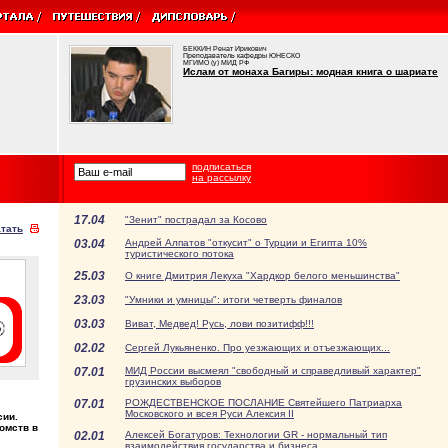
БЕККИН Ренат Ирикович
Преподаватель кафедры ЮНЕСКО
МГИМО (у) МИД РФ
Ислам от монаха Багиры: модная книга о шариате
подписаться
на рассылку
17.04
"Зенит" пострадал за Косово
тать
03.04
Андрей Алпатов "откусит" о Турции и Египта 10%
туристического потока
25.03
О книге Дмитрия Лекуха "Хардкор белого меньшинства"
23.03
"Умники и умницы": итоги четверть финалов
03.03
Виват, Медвед! Русь, лови позитифф!!!
02.02
Сергей Лукьяненко. Про уезжающих и отъезжающих...
07.01
МИД России высмеял "свободный и справедливый характер"
грузинских выборов
07.01
РОЖДЕСТВЕНСКОЕ ПОСЛАНИЕ Святейшего Патриарха
Московского и всея Руси Алексия II
сии.
омств в
02.01
Алексей Богатуров: Технологии GR - нормальный тип
взаимодействия государства и бизнеса