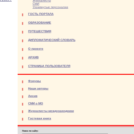
Журналисты
СМИ
Упомянутые персоналии
ГОСТЬ ПОРТАЛА
ОБРАЗОВАНИЕ
ПУТЕШЕСТВИЯ
ДИПЛОМАТИЧЕСКИЙ СЛОВАРЬ
О проекте
АРХИВ
СТРАНИЦА ПОЛЬЗОВАТЕЛЯ
Форумы
Наши авторы
Архив
СМИ о МО
Журналисты-международники
Гостевая книга
Поиск по сайту: