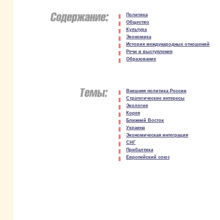
Политика
Общество
Культура
Экономика
История международных отношений
Речи и выступления
Образование
Внешняя политика России
Стратегические интересы
Экология
Корея
Ближний Восток
Украина
Экономическая интеграция
СНГ
Прибалтика
Европейский союз