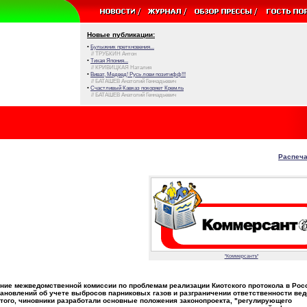
Новые публикации:
•
Булыжник преткновения...
// ТРУБКИН Антон
•
Тихая Япония...
// КРИВИЦКАЯ Наталия
•
Виват, Медвед! Русь лови позитифф!!!
// БАТАШЕВ Анатолий Геннадьевич
•
Счастливый Кавказ покоряет Кремль
// БАТАШЕВ Анатолий Геннадьевич
Распеча
"Коммерсантъ"
ние межведомственной комиссии по проблемам реализации Киотского протокола в Рос
новлений об учете выбросов парниковых газов и разграничении ответственности вед
 того, чиновники разработали основные положения законопроекта, "регулирующего