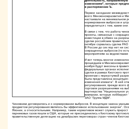
деятельность, направленную 
изменениям", которые предп
в распоряжении Ъ.
Первое заседание межведомств
всего Минэкономразвития и Ми
настаивали на минимальном ре
нормировании выбросов и штр
определиться с тем, каким они
В связи с тем, что работа чин
проекты, связанные с сокращен
инвестиции в обмен на разре
сделки российским правительст
октябре сорвалась сделка РАО 
В России до сих пор нет ни си
сокращенных выбросов (то есть
мероприятиям за ведомствами 
И вот теперь многое изменило
прошедшем в Минэкономразвити
ноября будут внесены в прави
федеральных органах исполнит
сделок в рамках Киотского про
проектам с переуступкой разр
была представлена концепция 
изменения климата". В ней от
регулирования, прежде всего 
торговли разрешениями на выб
партнерства "Национальное уг
компании, которые лоббируют "
ЗАО "Группа МДМ".
Чиновники договорились и о нормировании выбросов. В концепции закона указывае
предметом регулирования являлось бы эффективное использование энергии". Особ
Японии, а относительными. Например, таким нормативом может служить прирост 
парниковых газов пошли в США, которые не присоединились к Киотскому протоколу
правительственную делегацию на декабрьских переговорах стран–членов Киотско