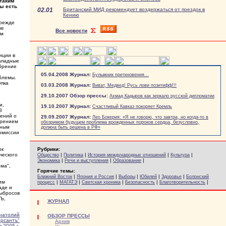
таким
ы есть
02.01
Британский МИД рекомендует воздержаться от поездок в
Кению
прежде
ые
Все новости
ом
иции в
западные
брение
05.04.2008 Журнал:
Булыжник преткновения...
облемы.
упка
03.03.2008 Журнал:
Виват, Медвед! Русь лови позитифф!!!
29.10.2007 Обзор прессы:
Ахмад Кадыров как зеркало русской дипломатии
и,
19.10.2007 Журнал:
Счастливый Кавказ покоряет Кремль
8
жений о
29.09.2007 Журнал:
Лео Бокерия: «Я не говорю, что завтра, но когда-то в
брением
обозримом будущем проблема врожденных пороков сердца, безусловно,
нным
должна быть решена в РФ»
комиссии
ок
Рубрики:
ческого
|
|
|
|
Общество
Политика
История международных отношений
Культура
|
|
|
Экономика
Речи и выступления
Образование
ема",
Горячие темы:
|
|
|
|
|
Ближний Восток
Япония и Россия
Выборы
Юбилей
Здоровье
Болонский
им
|
|
|
|
|
процесс
МАГАТЭ
Светская хроника
Безопасность
Благотворительность
аде и
выбросов
 Ъ,
ЖУРНАЛ
атолий
ОБЗОР ПРЕССЫ
рсантъ"
Архив
 2005 г.