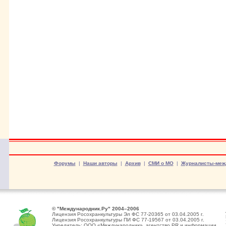
Форумы
|
Наши авторы
|
Архив
|
СМИ о МО
|
Журналисты-меж
© "Международник.Ру" 2004–2006
Лицензия Росохранкультуры Эл ФС 77-20365 от 03.04.2005 г.
Лицензия Росохранкультуры ПИ ФС 77-19567 от 03.04.2005 г.
Учредитель: ООО «Международник», агентство PR и информации