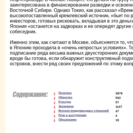
заинтересована в финансировании разведки и освоен
Восточной Сибири. Однако Токио, как рассказал «Вре
высокопоставленный кремлевский источник, «бьет по р
инвесторов, готовых рисковать, вкладывая в это деньги
Япония «останется на задворках и ее опередят другие
собеседник.
Именно этим, как считают в Москве, объясняется то, чт
в Японию проходила в «очень непростых условиях». Т
подписание ряда весьма важных двухсторонних докуме
вроде бы готова, если обнаружит конструктивный подх
островов, внести ряд своих предложений по этому воп
Политика
3878
Общество
502
Культура
57
Экономика
1107
История международных отношений
47
Речи и выступления
4
Образование
18