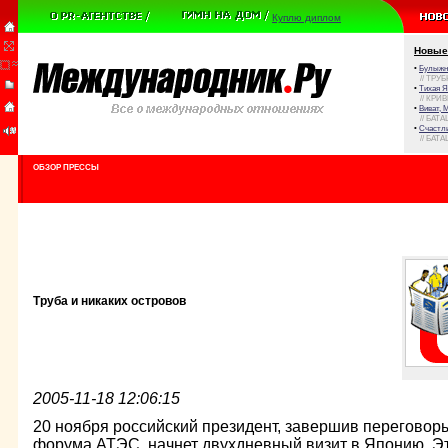
Куплю диплом
Новые
•
Булыжни
// ТРУ
•
Тихая Я
// КРИ
•
Виват, 
// БАТА
•
Счастли
// БАТА
ОБЗОР ПРЕССЫ
Труба и никаких островов
2005-11-18 12:06:15
20 ноября российский президент, завершив переговор
форума АТЭС, начнет двухдневный визит в Японию. Э