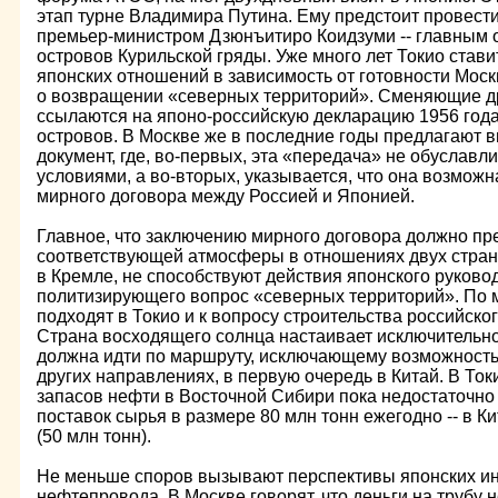
этап турне Владимира Путина. Ему предстоит провест
премьер-министром Дзюнъитиро Коидзуми -- главным 
островов Курильской гряды. Уже много лет Токио стави
японских отношений в зависимость от готовности Моск
о возвращении «северных территорий». Сменяющие д
ссылаются на японо-российскую декларацию 1956 года,
островов. В Москве же в последние годы предлагают в
документ, где, во-первых, эта «передача» не обуславл
условиями, а во-вторых, указывается, что она возмож
мирного договора между Россией и Японией.
Главное, что заключению мирного договора должно пр
соответствующей атмосферы в отношениях двух стран. 
в Кремле, не способствуют действия японского руково
политизирующего вопрос «северных территорий». По 
подходят в Токио и к вопросу строительства российск
Страна восходящего солнца настаивает исключительно 
должна идти по маршруту, исключающему возможность 
других направлениях, в первую очередь в Китай. В Ток
запасов нефти в Восточной Сибири пока недостаточно
поставок сырья в размере 80 млн тонн ежегодно -- в Ки
(50 млн тонн).
Не меньше споров вызывают перспективы японских ин
нефтепровода. В Москве говорят, что деньги на трубу 