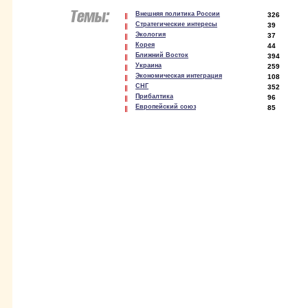
Внешняя политика России
326
Стратегические интересы
39
Экология
37
Корея
44
Ближний Восток
394
Украина
259
Экономическая интеграция
108
СНГ
352
Прибалтика
96
Европейский союз
85