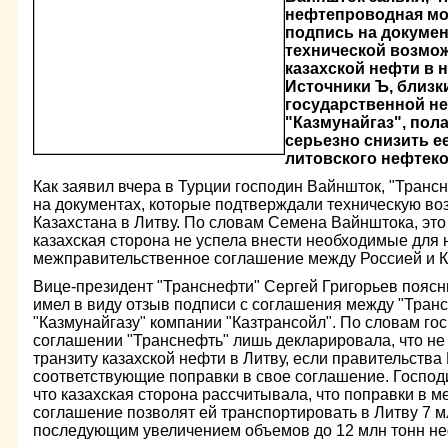
нефтепроводная мо
подпись на докумен
технической возмо
казахской нефти в 
Источники Ъ, близки
государственной н
"Казмунайгаз", пола
серьезно снизить е
литовского нефтекон
Как заявил вчера в Турции господин Вайншток, "Транс
на документах, которые подтверждали техническую во
Казахстана в Литву. По словам Семена Вайнштока, это
казахская сторона не успела внести необходимые для 
межправительственное соглашение между Россией и К
Вице-президент "Транснефти" Сергей Григорьев поясн
имел в виду отзыв подписи с соглашения между "Тра
"Казмунайгазу" компании "Казтрансойл". По словам гос
соглашении "Транснефть" лишь декларировала, что не
транзиту казахской нефти в Литву, если правительства
соответствующие поправки в свое соглашение. Господ
что казахская сторона рассчитывала, что поправки в 
соглашение позволят ей транспортировать в Литву 7 мл
последующим увеличением объемов до 12 млн тонн неф