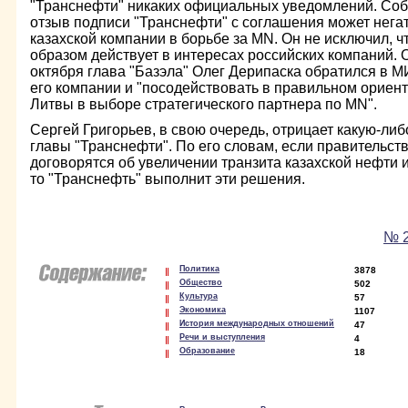
"Транснефти" никаких официальных уведомлений. Соб
отзыв подписи "Транснефти" с соглашения может нега
казахской компании в борьбе за MN. Он не исключил, ч
образом действует в интересах российских компаний. О
октября глава "Базэла" Олег Дерипаска обратился в М
его компании и "посодействовать в правильном ориен
Литвы в выборе стратегического партнера по MN".
Сергей Григорьев, в свою очередь, отрицает какую-либ
главы "Транснефти". По его словам, если правительст
договорятся об увеличении транзита казахской нефти и
то "Транснефть" выполнит эти решения.
№ 2
Политика
3878
Общество
502
Культура
57
Экономика
1107
История международных отношений
47
Речи и выступления
4
Образование
18