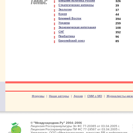
Внешняя политика России
326
Стратегические интересы
39
Экология
37
Корея
44
Ближний Восток
394
Украина
259
Экономическая интеграция
108
СНГ
352
Прибалтика
96
Европейский союз
85
Форумы
|
Наши авторы
|
Архив
|
СМИ о МО
|
Журналисты-меж
© "Международник.Ру" 2004–2006
Лицензия Росохранкультуры Эл ФС 77-20365 от 03.04.2005 г.
Лицензия Росохранкультуры ПИ ФС 77-19567 от 03.04.2005 г.
Учредитель: ООО «Международник», агентство PR и информации