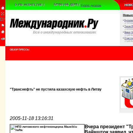
Куплю диплом
Новые
•
Булыжни
// ТРУ
•
Тихая Я
// КРИ
•
Виват, 
// БАТА
•
Счастли
// БАТА
ОБЗОР ПРЕССЫ
"Транснефть" не пустила казахскую нефть в Литву
2005-11-18 13:16:31
Вчера президент "
Вайншток заявил, ч