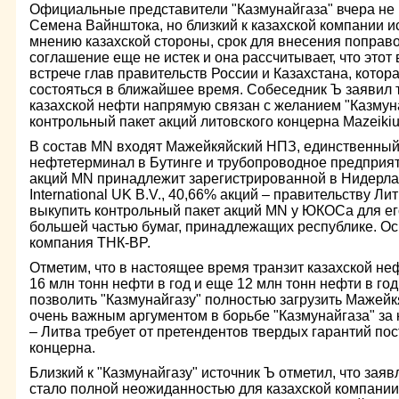
Официальные представители "Казмунайгаза" вчера не
Семена Вайнштока, но близкий к казахской компании ис
мнению казахской стороны, срок для внесения поправ
соглашение еще не истек и она рассчитывает, что этот
встрече глав правительств России и Казахстана, котора
состояться в ближайшее время. Собеседник Ъ заявил т
казахской нефти напрямую связан с желанием "Казмун
контрольный пакет акций литовского концерна Mazeikiu 
В состав MN входят Мажейкяйский НПЗ, единственный
нефтетерминал в Бутинге и трубопроводное предприятие
акций MN принадлежит зарегистрированной в Нидерл
International UK B.V., 40,66% акций – правительству Л
выкупить контрольный пакет акций MN у ЮКОСа для ег
большей частью бумаг, принадлежащих республике. Ос
компания ТНК-BP.
Отметим, что в настоящее время транзит казахской не
16 млн тонн нефти в год и еще 12 млн тонн нефти в го
позволить "Казмунайгазу" полностью загрузить Мажейк
очень важным аргументом в борьбе "Казмунайгаза" за
– Литва требует от претендентов твердых гарантий по
концерна.
Близкий к "Казмунайгазу" источник Ъ отметил, что за
стало полной неожиданностью для казахской компании,