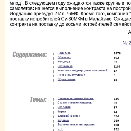
млрд". В следующем году ожидаются также крупные п
самолетов: начнется выполнение контракта на постройк
Иорданию прибудут 2 Ил-76МФ. Кроме того, компания 
поставку истребителей Су-30МКМ в Малайзию. Ожидае
контракта на поставку до восьми истребителей семейс
А
№ 2
Политика
3878
Общество
502
Культура
57
Экономика
1107
История международных отношений
47
Речи и выступления
4
Образование
18
Внешняя политика России
326
Стратегические интересы
39
Экология
37
Корея
44
Ближний Восток
394
Украина
259
Экономическая интеграция
108
СНГ
352