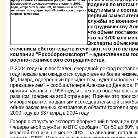
падение по итогам 
ощутимым и состав
первый заместител
службы по военно-
сотрудничеству Ал
что объем поставок 
что на $700 млн мен
Эксперты объясняю
стечением обстоятельств и считают, что это не при
компании "Рособоронэкспорт" – единственном го
военно-технического сотрудничества.
В 2004 году был поставлен очередной рекорд поставок 
году показатели ожидаются существенно более низкие. 
$5,1 млрд, одобренный президентом, будет выполнен, 
превышением",– сообщил вчера Александр Денисов. Ро
оружия начался в 1998 году, и с тех пор объемы поста
раза (см. график на этой странице). Причем это проис
мировом рынке: по данным исследовательской службы
объем заключенных контрактов в области торговли ору
2000 году до $37 млрд в 2004 году.
Говоря о структуре экспорта вооружений в текущем го
Федеральной службы по ВТС сообщил: "От 50 до 60% п
морской техники, не менее 30% – на авиацию, остальн