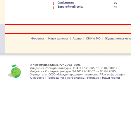
Прибалтика
96
Европейский союз
85
Форумы
|
Наши авторы
|
Архив
|
СМИ о МО
|
Журналисты-меж
© "Международник.Ру" 2004–2006
Лицензия Росохранкультуры Эл ФС 77-20365 от 03.04.2005 г.
Лицензия Росохранкультуры ПИ ФС 77-19567 от 03.04.2005 г.
Учредитель: ООО «Международник», агентство PR и информации
О проекте
|
Требования к материалам
|
Реклама
|
Наши кнопки