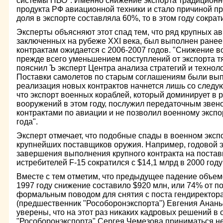
системы ПВО". Именно снижение экспорта традиционн
продукта РФ авиационной техники и стало причиной про
доля в экспорте составляла 60%, то в этом году сократ
Эксперты объясняют этот спад тем, что ряд крупных а
заключенных на рубеже XXI века, был выполнен ранее
контрактам ожидается с 2006-2007 годов. "Снижение в
прежде всего уменьшением поступлений от экспорта т
пояснил Ъ эксперт Центра анализа стратегий и технол
Поставки самолетов по старым соглашениям были выпо
реализация новых контрактов начнется лишь со следую
что экспорт военных кораблей, который доминирует в 
вооружений в этом году, послужил передаточным зве
контрактами по авиации и не позволил военному экспо
года".
Эксперт отмечает, что подобные спады в военном экспо
крупнейших поставщиков оружия. Например, годовой 
завершения выполнения крупного контракта на постав
истребителей F-15 сократился с $14,1 млрд в 2000 году 
Вместе с тем отметим, что предыдущее падение объем
1997 году снижение составило $920 млн, или 74% от по
формальным поводом для снятия с поста гендиректор
(предшественник "Рособоронэкспорта") Евгения Анань
уверены, что на этот раз никаких кадровых решений в
"Рособоронэкспорта" Сергея Чемезова приниматься не