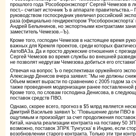
прошлого года 'Рособоронэкспорт' Сергей Чемезов в л
пост,– считает источник Ъ в аппарате правительства.– 
руководством госпосредник увеличил российский экспо
раза (официально гендиректором 'Рособоронэкспорта' 
Андрей Бельянинов, но экспортными контрактами зан
заместитель Чемезов.–Ъ).
Кроме того, господин Чемезов в настоящее время рук
важных для Кремля проектов, среди которых фактиче
АвтоВАЗа. Да и просто дружеские отношения с презид
Сергей Чемезов во время службы во внешней разведке
не позволят недругам Чемезова добиться его отставки"
Отвечая на вопрос Ъ о перспективах оружейного экспо
Александр Денисов вчера заявил: "Мы не должны сниж
Объем может вырасти по сравнению с 2005 годом за сче
также проведения модернизации ранее поставленной р
Кроме того, по словам господина Денисова, в следующ
поставок средств ПВО.
Однако, скорее всего, прогноз в $5 млрд является нес
Дмитрий Васильев заявил Ъ: "Повышение доли ПВО в 
ощутимым и произойдет за счет продолжения поставок
Китай, начала реализации контракта на поставку 50 ЗП
возможно, поставок ЗПРК 'Тунгуска' в Индию, если сто
возобновлении старого контракта. Только эти три конт