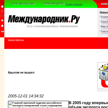
Куплю диплом
Новые
•
Булыжни
// ТРУ
•
Тихая Я
// КРИ
•
Виват, 
// БАТА
•
Счастли
// БАТА
ОБЗОР ПРЕССЫ
Крылом не вышел
2005-12-01 14:34:32
В 2005 году впервы
объем экспорта рос