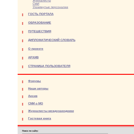
Журналисты
СМИ
Упомянутые персоналии
ГОСТЬ ПОРТАЛА
ОБРАЗОВАНИЕ
ПУТЕШЕСТВИЯ
ДИПЛОМАТИЧЕСКИЙ СЛОВАРЬ
О проекте
АРХИВ
СТРАНИЦА ПОЛЬЗОВАТЕЛЯ
Форумы
Наши авторы
Архив
СМИ о МО
Журналисты-международники
Гостевая книга
Поиск по сайту: