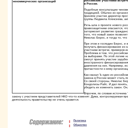
российские участники встреч
в России.
Подобные консультации чиновн
традицией. Обычно их организу
приняли участие директор про
группы Людмила Алексеева, ак
Речь шла о проекте нового рос
правозащитники опасаются, чт
затормозит развитие гражданс
того, что новый закон позволи
Николас Бернс, и тогда то, чт
При этом и господин Бернс, и 
получать финансирование из-за
участники встречи, примеров и
Проблема в том, что российск
за выборами. По этой логике н
смогут принять участие заруб
иностранного финансирования 
давления на них. Например, ис
причастности к нему организа
Как сказал Ъ один из российск
закона в России может стать 
Со своей стороны, Николас Бе
Кондолизы Райс. И дал понять,
убедить их изменить закон. Он
Впрочем, по словам источника 
закону с участием представителей НКО что-то изменят: Дума, контролируемая пр
деятельность правительству не очень нравится.
Политика
Общество