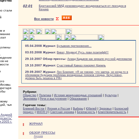
бщества
02.01
Британский МИД рекомендует воздержаться от поездок в
Кению
но стали
й
Все новости
м и
нимание
азал
05.04.2008 Журнал:
Булыжник преткновения...
 должны
03.03.2008 Журнал:
Виват, Медвед! Русь лови позитифф!!!
.
блюдение
29.10.2007 Обзор прессы:
Ахмад Кадыров как зеркало русской дипломатии
ров не
имости
19.10.2007 Журнал:
Счастливый Кавказ покоряет Кремль
в
29.09.2007 Журнал:
Лео Бокерия: «Я не говорю, что завтра, но когда-то в
обозримом будущем проблема врожденных пороков сердца, безусловно,
должна быть решена в РФ»
ого
Москвы.
кретаря
тобы
Рубрики:
|
|
|
|
Общество
Политика
История международных отношений
Культура
|
|
|
Экономика
Речи и выступления
Образование
овому
ий, чья
Горячие темы:
|
|
|
|
|
Ближний Восток
Япония и Россия
Выборы
Юбилей
Здоровье
Болонский
|
|
|
|
|
процесс
МАГАТЭ
Светская хроника
Безопасность
Благотворительность
 Андрей
рсантъ"
 2005 г.
ЖУРНАЛ
ОБЗОР ПРЕССЫ
Архив