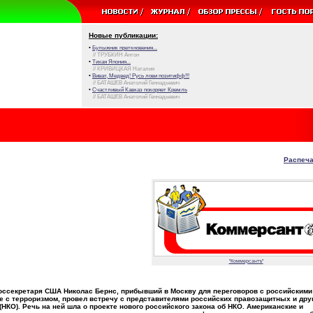
Новые публикации:
•
Булыжник преткновения...
// ТРУБКИН Антон
•
Тихая Япония...
// КРИВИЦКАЯ Наталия
•
Виват, Медвед! Русь лови позитифф!!!
// БАТАШЕВ Анатолий Геннадьевич
•
Счастливый Кавказ покоряет Кремль
// БАТАШЕВ Анатолий Геннадьевич
Распеча
"Коммерсантъ"
оссекретаря США Николас Бернс, прибывший в Москву для переговоров с российскими
е с терроризмом, провел встречу с представителями российских правозащитных и дру
НКО). Речь на ней шла о проекте нового российского закона об НКО. Американские и