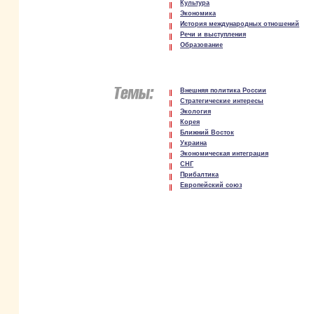
Культура
Экономика
История международных отношений
Речи и выступления
Образование
Внешняя политика России
Стратегические интересы
Экология
Корея
Ближний Восток
Украина
Экономическая интеграция
СНГ
Прибалтика
Европейский союз