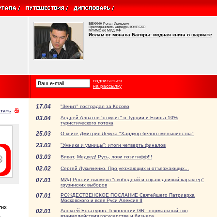
БЕККИН Ренат Ирикович
Преподаватель кафедры ЮНЕСКО
МГИМО (у) МИД РФ
Ислам от монаха Багиры: модная книга о шариате
подписаться
на рассылку
17.04
"Зенит" пострадал за Косово
тать
03.04
Андрей Алпатов "откусит" о Турции и Египта 10%
туристического потока
25.03
О книге Дмитрия Лекуха "Хардкор белого меньшинства"
23.03
"Умники и умницы": итоги четверть финалов
03.03
Виват, Медвед! Русь, лови позитифф!!!
02.02
Сергей Лукьяненко. Про уезжающих и отъезжающих...
07.01
МИД России высмеял "свободный и справедливый характер"
грузинских выборов
07.01
РОЖДЕСТВЕНСКОЕ ПОСЛАНИЕ Святейшего Патриарха
Московского и всея Руси Алексия II
гих
02.01
Алексей Богатуров: Технологии GR - нормальный тип
взаимодействия государства и бизнеса