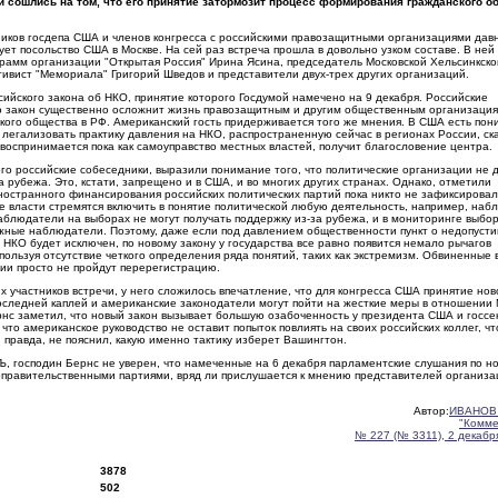
и сошлись на том, что его принятие затормозит процесс формирования гражданского о
иков госдепа США и членов конгресса с российскими правозащитными организациями дав
ет посольство США в Москве. На сей раз встреча прошла в довольно узком составе. В ней
грамм организации "Открытая Россия" Ирина Ясина, председатель Московской Хельсинкско
тивист "Мемориала" Григорий Шведов и представители двух-трех других организаций.
сийского закона об НКО, принятие которого Госдумой намечено на 9 декабря. Российские
о закон существенно осложнит жизнь правозащитным и другим общественным организация
кого общества в РФ. Американский гость придерживается того же мнения. В США есть по
т легализовать практику давления на НКО, распространенную сейчас в регионах России, ск
о воспринимается пока как самоуправство местных властей, получит благословение центра.
его российские собеседники, выразили понимание того, что политические организации не
 рубежа. Это, кстати, запрещено и в США, и во многих других странах. Однако, отметили
ностранного финансирования российских политических партий пока никто не зафиксировал
ие власти стремятся включить в понятие политической любую деятельность, например, на
аблюдатели на выборах не могут получать поддержку из-за рубежа, и в мониторинге выбо
ежные наблюдатели. Поэтому, даже если под давлением общественности пункт о недопуст
НКО будет исключен, по новому закону у государства все равно появится немало рычагов
пользуя отсутствие четкого определения ряда понятий, таких как экстремизм. Обвиненные 
ции просто не пройдут перерегистрацию.
их участников встречи, у него сложилось впечатление, что для конгресса США принятие нов
последней каплей и американские законодатели могут пойти на жесткие меры в отношении 
рнс заметил, что новый закон вызывает большую озабоченность у президента США и госсе
 что американское руководство не оставит попыток повлиять на своих российских коллег, ч
, правда, не пояснил, какую именно тактику изберет Вашингтон.
Ъ, господин Бернс не уверен, что намеченные на 6 декабря парламентские слушания по н
оправительственными партиями, вряд ли прислушается к мнению представителей организац
Автор:
ИВАНОВ
"Комме
№ 227 (№ 3311), 2 декабря
3878
502