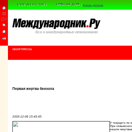
Куплю диплом
ОБЗОР ПРЕССЫ
Первая жертва бензола
2005-12-08 15:45:45
У текущего по 
При невыясненн
нашли мертвым 