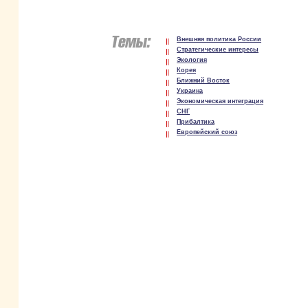
Внешняя политика России
Стратегические интересы
Экология
Корея
Ближний Восток
Украина
Экономическая интеграция
СНГ
Прибалтика
Европейский союз