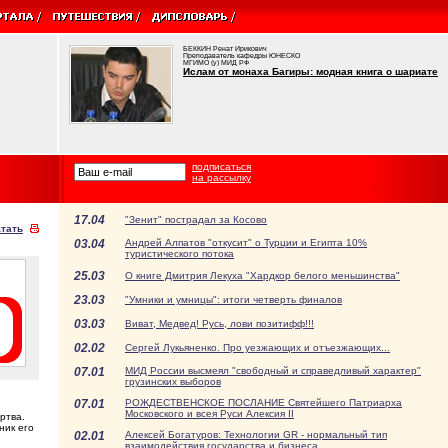
БЕККИН Ренат Ирикович
Преподаватель кафедры ЮНЕСКО
МГИМО (у) МИД РФ
Ислам от монаха Багиры: модная книга о шариате
подписаться
на рассылку
17.04
"Зенит" пострадал за Косово
тать
03.04
Андрей Алпатов "откусит" о Турции и Египта 10%
туристического потока
25.03
О книге Дмитрия Лекуха "Хардкор белого меньшинства"
23.03
"Умники и умницы": итоги четверть финалов
03.03
Виват, Медвед! Русь, лови позитифф!!!
02.02
Сергей Лукьяненко. Про уезжающих и отъезжающих...
07.01
МИД России высмеял "свободный и справедливый характер"
грузинских выборов
07.01
РОЖДЕСТВЕНСКОЕ ПОСЛАНИЕ Святейшего Патриарха
Московского и всея Руси Алексия II
ртва.
ник его
02.01
Алексей Богатуров: Технологии GR - нормальный тип
взаимодействия государства и бизнеса