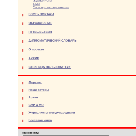
Журналисты
СМИ
Упомянутые персоналии
ГОСТЬ ПОРТАЛА
ОБРАЗОВАНИЕ
ПУТЕШЕСТВИЯ
ДИПЛОМАТИЧЕСКИЙ СЛОВАРЬ
О проекте
АРХИВ
СТРАНИЦА ПОЛЬЗОВАТЕЛЯ
Форумы
Наши авторы
Архив
СМИ о МО
Журналисты-международники
Гостевая книга
Поиск по сайту: