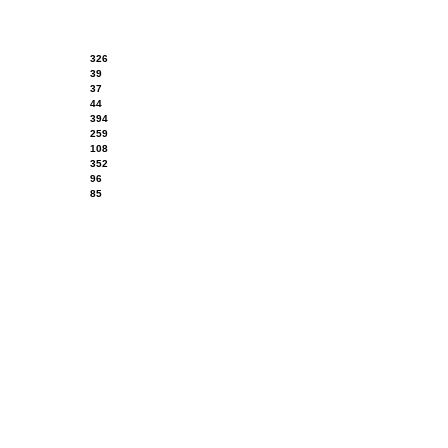
326
39
37
44
394
259
108
352
96
85