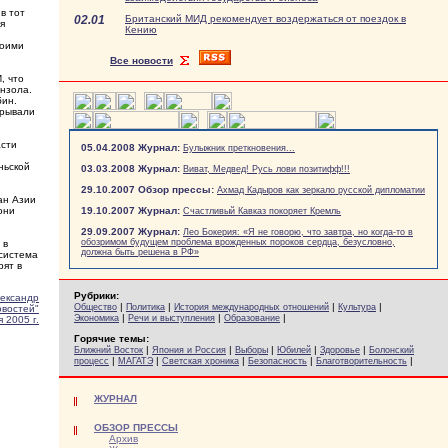
в тот
02.01
Британский МИД рекомендует воздержаться от поездок в
я
Кению
воими
Все новости
, что
ензола.
бин.
крывали
асти
05.04.2008 Журнал:
Булыжник преткновения...
ньской
03.03.2008 Журнал:
Виват, Медвед! Русь лови позитифф!!!
29.10.2007 Обзор прессы:
Ахмад Кадыров как зеркало русской дипломатии
ан Азии
они
19.10.2007 Журнал:
Счастливый Кавказ покоряет Кремль
29.09.2007 Журнал:
Лео Бокерия: «Я не говорю, что завтра, но когда-то в
обозримом будущем проблема врожденных пороков сердца, безусловно,
 в
должна быть решена в РФ»
система
рят в
Рубрики:
ександр
|
|
|
|
Общество
Политика
История международных отношений
Культура
овостей"
|
|
|
Экономика
Речи и выступления
Образование
 2005 г.
Горячие темы:
|
|
|
|
|
Ближний Восток
Япония и Россия
Выборы
Юбилей
Здоровье
Болонский
|
|
|
|
|
процесс
МАГАТЭ
Светская хроника
Безопасность
Благотворительность
ЖУРНАЛ
ОБЗОР ПРЕССЫ
Архив