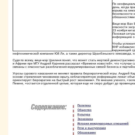
По неофициаль
день, когда п
взрыва на химз
безопасности 
обязанностями
Вице-мэр Ван 
опасности загр
23 ноября кита
Похожая ситуац
информацию о 
Чтобы успокои
КНР избавились
окружающей ср
нефтехимической компании Юй Ли, а также директор Шуанбэньского химзавода, н
Судя по всему, вице-мэр Цзилиня понял, что может стать жертвой демонстративно
и Африки при МГУ Андрей Карнеев рассказал «Времени новостей», что «случаи са
связаны с опасностью разоблачения коррумпированных связей бизнеса и партийн
Угрозы сурового наказания не меняют правила бюрократической игры. Андрей Ка
основе стремления чиновников скрыть неблагоприятную информацию лежат объек
ориентирует бюрократию на быстрый рост экономики». По мнению ученого, «зелен
Пекине, «остается отдаленной целью, которая еще не скоро дойдет до провинциа
Политика
Общество
Культура
Экономика
История международных отношений
Речи и выступления
Образование