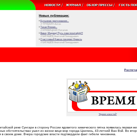
Новые публикации:
•
Булыжник преткновения...
// ТРУБКИН Антон
•
Тихая Япония...
// КРИВИЦКАЯ Наталия
•
Виват, Медвед! Русь лови позитифф!!!
// БАТАШЕВ Анатолий Геннадьевич
•
Счастливый Кавказ покоряет Кремль
// БАТАШЕВ Анатолий Геннадьевич
Распеча
"Время новостей"
китайской реке Сунгари в сторону России ядовитого химического пятна появилась первая же
ых обстоятельствах ушел из жизни вице-мэр города Цзилинь, 43-летний Ван Вэй. Во втор
в своем доме. Вчера городские власти подтвердили факт гибели чиновника.