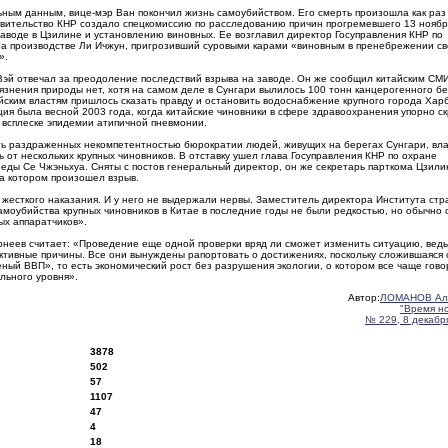
ным данным, вице-мэр Ван покончил жизнь самоубийством. Его смерть произошла как раз 
равительство КНР создало спецкомиссию по расследованию причин прогремевшего 13 ноябр
аводе в Цзилине и установлению виновных. Ее возглавил директор Госуправления КНР по
на производстве Ли Ичжун, пригрозивший суровыми карами «виновным в пренебрежении с
».
Вэй отвечал за преодоление последствий взрыва на заводе. Он же сообщил китайским СМИ
язнения природы нет, хотя на самом деле в Сунгари вылилось 100 тонн канцерогенного б
йским властям пришлось сказать правду и остановить водоснабжение крупного города Хар
ия была весной 2003 года, когда китайские чиновники в сфере здравоохранения упорно с
всплеске эпидемии атипичной пневмонии.
ть раздраженных некомпетентностью бюрократии людей, живущих на берегах Сунгари, вл
 от нескольких крупных чиновников. В отставку ушел глава Госуправления КНР по охране
еды Се Чжэньхуа. Сняты с постов генеральный директор, он же секретарь парткома Цзили
а котором произошел взрыв.
 жесткого наказания. И у него не выдержали нервы. Заместитель директора Института стр
моубийства крупных чиновников в Китае в последние годы не были редкостью, но обычно 
ых аппаратчиков».
рнеев считает: «Проведение еще одной проверки вряд ли сможет изменить ситуацию, ведь
тивные причины. Все они вынуждены рапортовать о достижениях, поскольку сложившаяся 
ый ВВП», то есть экономический рост без разрушения экологии, о котором все чаще гово
льного уровня».
Автор:
ЛОМАНОВ Ал
"Время н
№ 229, 8 декабря
3878
502
57
1107
47
4
18