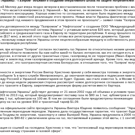
 Украины: "Газпром" объявил о создании оперативного штаба по защите потребителей 
сей Миллер дал вчера поздно вечером в восстановленном после технических проблем с в
. "Что касается компромисса (с Украиной.–
Ъ
), конечно, он возможен. Он известен украинс
нспортного консорциума. Хорошо известно то соглашение, которое было подписано между
ермании по совместной реализации этого проекта. Новые власти Украины фактически отка
 последний год никакого продвижения в этом проекте не произошло",– заявил глава "Газпро
нуты договоренности между "Газпромом" и "Нафтогазом" о создании ООО "Международный
витию газотранспортной системы Украины" с уставным капиталом $35 млн, который долже
сийского и среднеазиатского газа в Европу по территории республики. К концу прошлого г
ю ($17 млн), а весной этого года были готовы все регистрационные документы. Однако
, поскольку новые власти Украины сочли нецелесообразным передачу в собственность рос
газопроводов республики.
я, при которых "Газпром" согласен поставлять газ Украине по относительно низким ценам
ртной области позволило бы нам найти какой-то баланс интересов, как это сегодня есть в
руссии, в отличие от других транзитных стран, газопровод по ее территории (Ямал–Евро
му' и земля под этим газопроводом находится в долгосрочной аренде. Кроме того, мы ве
ансгаза', это газотранспортная система Белоруссии, в отношении того, что 'Газпром' полу
ности и энергетики России Виктор Христенко принял у себя министра топлива и энергет
сообщили Ъ в пресс-службе Минпромэнерго, до окончания переговоров и подписания пакета
жду Россией и Украиной комментариев не будет. Однако, как стало известно Ъ, в Москве 
о до конца недели украинская сторона рассмотрит новое долгосрочное соглашение о пост
 его транзите в Европу, закрепляющее денежную форму расчетов вместо бартера.
Нафтогазом Украины" действует договор от 21 июня 2002 года об объемах и условиях тран
003 по 2013 год, который предусматривает поставку газа по $80 за 1 тыс. кубометров и ста
овку 1 тыс. кубометров на 100 км. В том же соглашении были предусмотрены понижающие
ену на газ на уровне $50 и транзитный тариф $1,09.
 на официальном сайте президента Украины Виктора Ющенко появилось сообщение: "Укр
тепенным переходным периодом. Украина дала государственные гарантии, что транзит буд
а Госдумы по энергетике, транспорту и связи Валерий Язев, Украина предложила в 2006 г
метров по $80-82 с увеличением цены на газ, поставляемый в рамках этой квоты, с 1 сентя
ия со ссылкой на господина Христенко о том, что "интенсивный ход переговоров позволи
ошения между странами в газовой сфере".