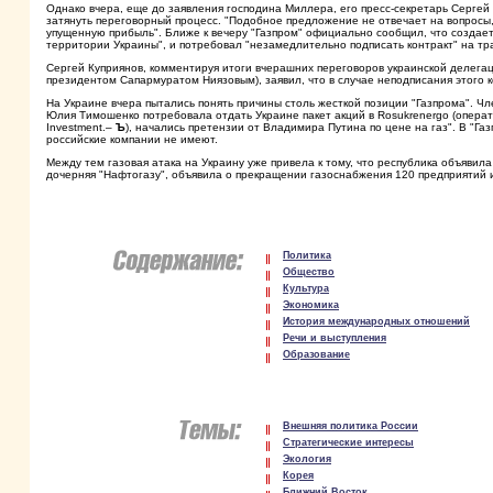
Однако вчера, еще до заявления господина Миллера, его пресс-секретарь Серге
затянуть переговорный процесс. "Подобное предложение не отвечает на вопросы, к
упущенную прибыль". Ближе к вечеру "Газпром" официально сообщил, что создае
территории Украины", и потребовал "незамедлительно подписать контракт" на тра
Сергей Куприянов, комментируя итоги вчерашних переговоров украинской делегаци
президентом Сапармуратом Ниязовым), заявил, что в случае неподписания этого к
На Украине вчера пытались понять причины столь жесткой позиции "Газпрома". Чл
Юлия Тимошенко потребовала отдать Украине пакет акций в Rosukrenergo (операто
Investment.–
Ъ
), начались претензии от Владимира Путина по цене на газ". В "Газ
российские компании не имеют.
Между тем газовая атака на Украину уже привела к тому, что республика объявил
дочерняя "Нафтогазу", объявила о прекращении газоснабжения 120 предприятий 
Политика
Общество
Культура
Экономика
История международных отношений
Речи и выступления
Образование
Внешняя политика России
Стратегические интересы
Экология
Корея
Ближний Восток