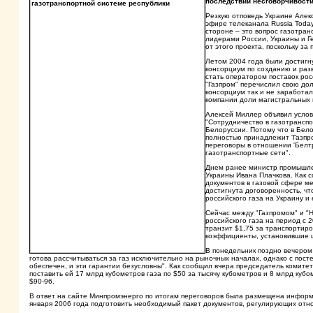
последствий несговорчивости
Резкую отповедь Украине Алек
эфире телеканала Russia Today
стороне – это вопрос газотра
лидерами России, Украины и Г
от этого проекта, поскольку за
Летом 2004 года были достиг
консорциум по созданию и раз
стать оператором поставок рос
"Газпром" перечислил свою дол
консорциум так и не заработал
компании доли магистральных 
Алексей Миллер объявил услови
"Сотрудничество в газотранспо
Белоруссии. Потому что в Бело
полностью принадлежит 'Газпро
переговоры в отношении 'Белтр
газотранспортные сети".
Днем ранее министр промышлен
Украины Ивана Плачкова. Как 
документов в газовой сфере ме
достигнута договоренность, чт
российского газа на Украину и
Сейчас между "Газпромом" и "
российского газа на период с 2
транзит $1,75 за транспортир
коэффициенты, установившие ц
В понедельник поздно вечером
готова рассчитываться за газ исключительно на рыночных началах, однако с пос
обеспечен, и эти гарантии безусловны". Как сообщил вчера председатель комитет
поставить ей 17 млрд кубометров газа по $50 за тысячу кубометров и 8 млрд кубо
$90-96.
В ответ на сайте Минпромэнерго по итогам переговоров была размещена информац
января 2006 года подготовить необходимый пакет документов, регулирующих отн