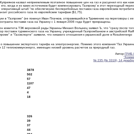
й Куприянов назвал неприемлемым поэтапное повышение цен на газ и расценил его как на
то, когда и из каких источников будет компенсировать 'Газпрому' в этот переходный пери
т оперативный штаб "по обеспечению бесперебойных поставок газа европейским потребит
нзит российского газа по европейским тарифам ($1,75).
и в "Газпроме" (ее покинул Иван Плачков, отправившийся в Туркмению на переговоры с ее
онтракта поставки газа на Украину с 1 января 2006 года будет прекращены.
ен комитета ТЭК верховной рады Украины Михаил Волынец заявил Ъ, что "сразу после того
р поставок туркменского газа на Украину, учрежденный Газпромбанком и австрийской Raiff
проме" и "Газэкспорте" заявили, что никакого отношения к украинской доле в Rosukrenergo
а о повышении экспортного тарифа на электроэнергию. Помимо этого компания "Газ Украин
и 12 теплокоммунэнерго, имеющих низкий уровень расчетов за природный газ.
Автор:
ГРИБ 
"Комме
№ 235 (№ 3319), 14 декабря
3878
502
57
1107
47
4
18
326
39
37
44