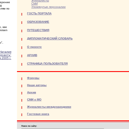
Журналисты
мерение
СМИ
од
Упомянутые персоналии
елям по
ГОСТЬ ПОРТАЛА
ОБРАЗОВАНИЕ
, как
eisen
ПУТЕШЕСТВИЯ
ДИПЛОМАТИЧЕСКИЙ СЛОВАРЬ
ы",
О проекте
Наталия
рсантъ"
АРХИВ
 2005 г.
СТРАНИЦА ПОЛЬЗОВАТЕЛЯ
Форумы
Наши авторы
Архив
СМИ о МО
Журналисты-международники
Гостевая книга
Поиск по сайту: