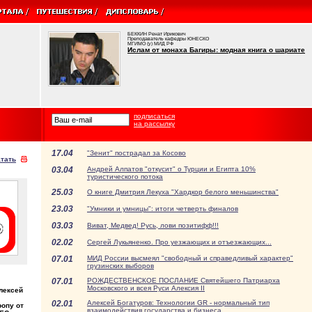
БЕККИН Ренат Ирикович
Преподаватель кафедры ЮНЕСКО
МГИМО (у) МИД РФ
Ислам от монаха Багиры: модная книга о шариате
подписаться
на рассылку
17.04
"Зенит" пострадал за Косово
тать
03.04
Андрей Алпатов "откусит" о Турции и Египта 10%
туристического потока
25.03
О книге Дмитрия Лекуха "Хардкор белого меньшинства"
23.03
"Умники и умницы": итоги четверть финалов
03.03
Виват, Медвед! Русь, лови позитифф!!!
02.02
Сергей Лукьяненко. Про уезжающих и отъезжающих...
07.01
МИД России высмеял "свободный и справедливый характер"
грузинских выборов
07.01
РОЖДЕСТВЕНСКОЕ ПОСЛАНИЕ Святейшего Патриарха
Московского и всея Руси Алексия II
лексей
02.01
Алексей Богатуров: Технологии GR - нормальный тип
ропу от
взаимодействия государства и бизнеса