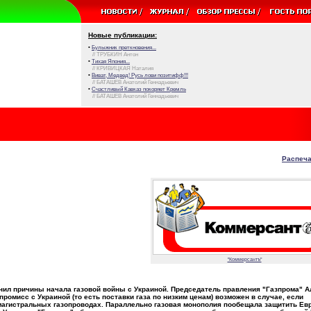
Новые публикации:
•
Булыжник преткновения...
// ТРУБКИН Антон
•
Тихая Япония...
// КРИВИЦКАЯ Наталия
•
Виват, Медвед! Русь лови позитифф!!!
// БАТАШЕВ Анатолий Геннадьевич
•
Счастливый Кавказ покоряет Кремль
// БАТАШЕВ Анатолий Геннадьевич
Распеча
"Коммерсантъ"
ил причины начала газовой войны с Украиной. Председатель правления "Газпрома" А
промисс с Украиной (то есть поставки газа по низким ценам) возможен в случае, если
магистральных газопроводах. Параллельно газовая монополия пообещала защитить Ев