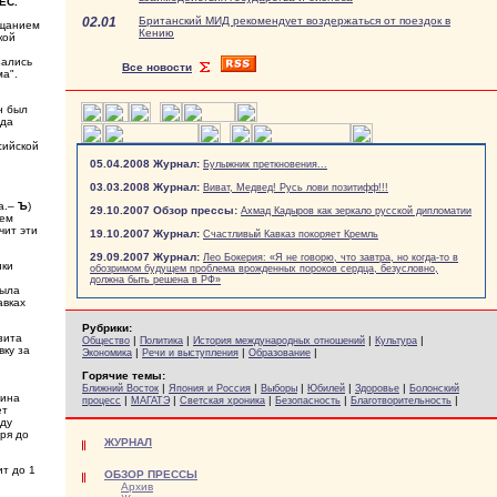
ЕС.
02.01
Британский МИД рекомендует воздержаться от поездок в
ещанием
Кению
кой
зались
Все новости
ма".
н был
ода
сийской
05.04.2008 Журнал:
Булыжник преткновения...
:
03.03.2008 Журнал:
Виват, Медвед! Русь лови позитифф!!!
па.–
Ъ
)
29.10.2007 Обзор прессы:
Ахмад Кадыров как зеркало русской дипломатии
дем
чит эти
19.10.2007 Журнал:
Счастливый Кавказ покоряет Кремль
29.09.2007 Журнал:
Лео Бокерия: «Я не говорю, что завтра, но когда-то в
ики
обозримом будущем проблема врожденных пороков сердца, безусловно,
должна быть решена в РФ»
была
авках
Рубрики:
зита
|
|
|
|
Общество
Политика
История международных отношений
Культура
вку за
|
|
|
Экономика
Речи и выступления
Образование
Горячие темы:
|
|
|
|
|
Ближний Восток
Япония и Россия
Выборы
Юбилей
Здоровье
Болонский
аина
|
|
|
|
|
процесс
МАГАТЭ
Светская хроника
Безопасность
Благотворительность
ет
оду
бря до
ЖУРНАЛ
т до 1
ОБЗОР ПРЕССЫ
Архив