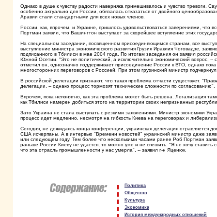
Однако в душе к чувству радости наверняка примешивалось и чувство тревоги. Са
особенно актуально для России, обязалась отказаться от двойного ценообразов
Аравии стали стандартными для всех новых членов.
России, как, впрочем, и Украине, пришлось удовольствоваться заверениями, что
Портман заявил, что Вашингтон выступает за скорейшее вступление этих государс
На специальном заседании, посвященном присоединяющимся странам, все высту
выступление министра экономического развития Грузия Ираклия Чоговадзе, заяви
подписанного в Тбилиси в мае 2004 года. По итогам заседания он заявил российс
Южной Осетии. "Это не политический, а исключительно экономический вопрос, -- ск
отметил он, однозначно поддерживает присоединение России к ВТО, однако пока 
многосторонних переговоров с Россией. При этом грузинский министр подчеркнул, 
В российской делегации признают, что такая проблема отчасти существует. "Прав
делегации, -- однако процесс тормозят технические сложности по согласованию".
Впрочем, пока непонятно, как эта проблема может быть решена. Легализация тамо
как Тбилиси намерен добиться этого на территории своих непризнанных республи
Зато Украина не стала выступать с резкими заявлениями. Министр экономики Укр
процесс идет медленно, несмотря на гибкость Киева на переговорах и либерали
Сегодня, не дожидаясь конца конференции, украинская делегация отравляется д
США исчерпаны. А в интервью "Времени новостей" украинский министр даже заяви
или следующем году. Тем более что несколькими часами ранее Роб Портман заявил
раньше России Киеву не удастся, то можно уже и не спешить. "Я не хочу ставить 
что эта отрасль промышленности у нас умерла", -- заявил г-н Яценюк.
Политика
Общество
Культура
Экономика
История международных отношений