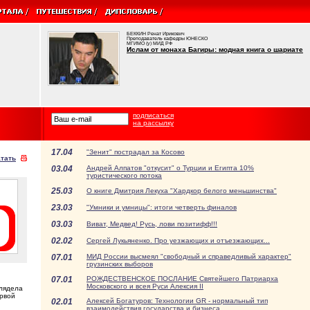
БЕККИН Ренат Ирикович
Преподаватель кафедры ЮНЕСКО
МГИМО (у) МИД РФ
Ислам от монаха Багиры: модная книга о шариате
подписаться
на рассылку
17.04
"Зенит" пострадал за Косово
тать
03.04
Андрей Алпатов "откусит" о Турции и Египта 10%
туристического потока
25.03
О книге Дмитрия Лекуха "Хардкор белого меньшинства"
23.03
"Умники и умницы": итоги четверть финалов
03.03
Виват, Медвед! Русь, лови позитифф!!!
02.02
Сергей Лукьяненко. Про уезжающих и отъезжающих...
07.01
МИД России высмеял "свободный и справедливый характер"
грузинских выборов
07.01
РОЖДЕСТВЕНСКОЕ ПОСЛАНИЕ Святейшего Патриарха
Московского и всея Руси Алексия II
глядела
ервой
02.01
Алексей Богатуров: Технологии GR - нормальный тип
взаимодействия государства и бизнеса