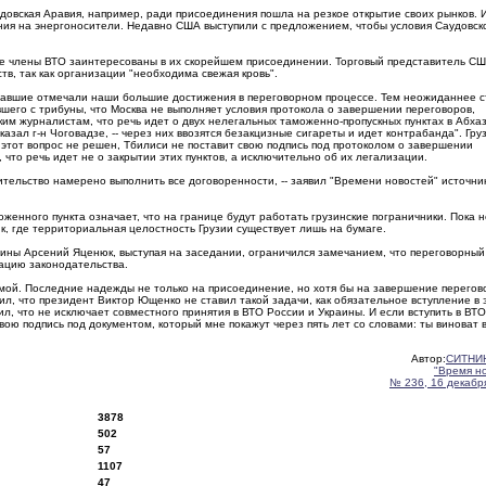
удовская Аравия, например, ради присоединения пошла на резкое открытие своих рынков. 
ания на энергоносители. Недавно США выступили с предложением, чтобы условия Саудовск
 все члены ВТО заинтересованы в их скорейшем присоединении. Торговый представитель С
тв, так как организации "необходима свежая кровь".
павшие отмечали наши большие достижения в переговорном процессе. Тем неожиданнее с
вшего с трибуны, что Москва не выполняет условия протокола о завершении переговоров,
ким журналистам, что речь идет о двух нелегальных таможенно-пропускных пунктах в Абха
азал г-н Чоговадзе, -- через них ввозятся безакцизные сигареты и идет контрабанда". Груз
этот вопрос не решен, Тбилиси не поставит свою подпись под протоколом о завершении
что речь идет не о закрытии этих пунктов, а исключительно об их легализации.
ительство намерено выполнить все договоренности, -- заявил "Времени новостей" источник
женного пункта означает, что на границе будут работать грузинские пограничники. Пока н
к, где территориальная целостность Грузии существует лишь на бумаге.
аины Арсений Яценюк, выступая на заседании, ограничился замечанием, что переговорный
зацию законодательства.
омой. Последние надежды не только на присоединение, но хотя бы на завершение перегов
л, что президент Виктор Ющенко не ставил такой задачи, как обязательное вступление в 
, что не исключает совместного принятия в ВТО России и Украины. И если вступить в ВТО
свою подпись под документом, который мне покажут через пять лет со словами: ты виноват в
Автор:
СИТНИ
"Время н
№ 236, 16 декабря
3878
502
57
1107
47