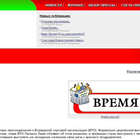
Новые публикации:
•
Булыжник преткновения...
// ТРУБКИН Антон
•
Тихая Япония...
// КРИВИЦКАЯ Наталия
•
Виват, Медвед! Русь лови позитифф!!!
// БАТАШЕВ Анатолий Геннадьевич
•
Счастливый Кавказ покоряет Кремль
// БАТАШЕВ Анатолий Геннадьевич
Распеча
"Время новостей"
 свое присоединение к Всемирной торговой организации (ВТО). Формально церемония вы
ам, глава ВТО Паскаль Лами объявил об этом решении, и премьеры стран выступили с п
елавшие выступить на заседании начинали свою речь с краткого поздравления.