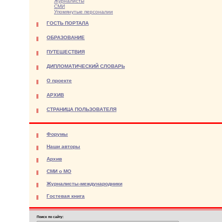
Журналисты
СМИ
Упомянутые персоналии
ГОСТЬ ПОРТАЛА
ОБРАЗОВАНИЕ
ПУТЕШЕСТВИЯ
ДИПЛОМАТИЧЕСКИЙ СЛОВАРЬ
О проекте
АРХИВ
СТРАНИЦА ПОЛЬЗОВАТЕЛЯ
Форумы
Наши авторы
Архив
СМИ о МО
Журналисты-международники
Гостевая книга
Поиск по сайту: