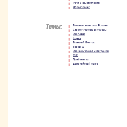
Речи и выступления
Образование
Внешняя политика России
Стратегические интересы
Экология
Корея
Ближний Восток
Украина
Экономическая интеграция
СНГ
Прибалтика
Европейский союз