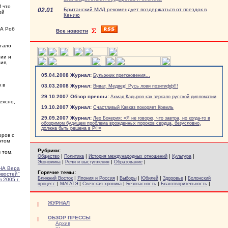
И что
02.01
Британский МИД рекомендует воздержаться от поездок в
ой
Кению
ША Роб
Все новости
тало
зии и
ия,
05.04.2008 Журнал:
Булыжник преткновения...
 в
03.03.2008 Журнал:
Виват, Медвед! Русь лови позитифф!!!
29.10.2007 Обзор прессы:
Ахмад Кадыров как зеркало русской дипломатии
еясно,
19.10.2007 Журнал:
Счастливый Кавказ покоряет Кремль
29.09.2007 Журнал:
Лео Бокерия: «Я не говорю, что завтра, но когда-то в
обозримом будущем проблема врожденных пороков сердца, безусловно,
должна быть решена в РФ»
оров с
этом
Рубрики:
 том,
|
|
|
|
Общество
Политика
История международных отношений
Культура
|
|
|
Экономика
Речи и выступления
Образование
НА Вера
Горячие темы:
овостей"
|
|
|
|
|
Ближний Восток
Япония и Россия
Выборы
Юбилей
Здоровье
Болонский
 2005 г.
|
|
|
|
|
процесс
МАГАТЭ
Светская хроника
Безопасность
Благотворительность
ЖУРНАЛ
ОБЗОР ПРЕССЫ
Архив