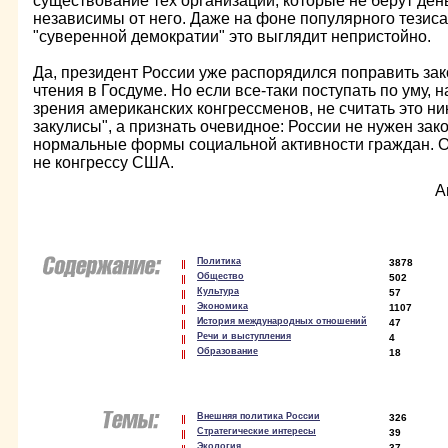
существование тех организаций, которые не берут день
независимы от него. Даже на фоне популярного тезиса
"суверенной демократии" это выглядит непристойно.
Да, президент России уже распорядился поправить зак
чтения в Госдуме. Но если все-таки поступать по уму, 
зрения американских конгрессменов, не считать это н
закулисы", а признать очевидное: России не нужен зак
нормальные формы социальной активности граждан. О
не конгрессу США.
А
Политика
3878
Общество
502
Культура
57
Экономика
1107
История международных отношений
47
Речи и выступления
4
Образование
18
Внешняя политика России
326
Стратегические интересы
39
Экология
37