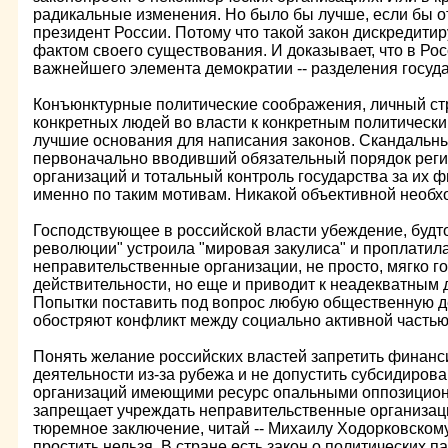
радикальные изменения. Но было бы лучше, если бы о
президент России. Потому что такой закон дискредити
фактом своего существования. И доказывает, что в Рос
важнейшего элемента демократии -- разделения госуда
Конъюнктурные политические соображения, личный ст
конкретных людей во власти к конкретным политическ
лучшие основания для написания законов. Скандальны
первоначально вводивший обязательный порядок рег
организаций и тотальный контроль государства за их
именно по таким мотивам. Никакой объективной необхо
Господствующее в российской власти убеждение, будт
революции" устроила "мировая закулиса" и проплатила
неправительственные организации, не просто, мягко го
действительности, но еще и приводит к неадекватным 
Попытки поставить под вопрос любую общественную д
обостряют конфликт между социально активной частью
Понять желание российских властей запретить финан
деятельности из-за рубежа и не допустить субсидиро
организаций имеющими ресурс опальными оппозицион
запрещает учреждать неправительственные организа
тюремное заключение, читай -- Михаилу Ходорковскому
простить нельзя. В стране есть закон о политических