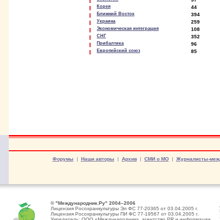
Корея
44
Ближний Восток
394
Украина
259
Экономическая интеграция
108
СНГ
352
Прибалтика
96
Европейский союз
85
Форумы
|
Наши авторы
|
Архив
|
СМИ о МО
|
Журналисты-меж
© "Международник.Ру" 2004–2006
Лицензия Росохранкультуры Эл ФС 77-20365 от 03.04.2005 г.
Лицензия Росохранкультуры ПИ ФС 77-19567 от 03.04.2005 г.
Учредитель: ООО «Международник», агентство PR и информации