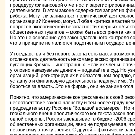
процедуру финансовой отчетности зарегистрированных
деятельности. В этом законе содержится запрет на фи
рубежа. Могут ли заниматься политической деятельно
организации? Конечно, могут. Любая критика властей т
вопросов экологической безопасности ядерных объекто
общественных туалетов -- может быть воспринята как 
Но это не основание для законодательного контроля со
что в принципе не является подотчетным государствен
У государства и без нового закона есть масса возмож
отслеживать деятельность некоммерческих организаций
пугающих Кремль -- иностранных. Если их члены, с то
уголовно наказуемые деяния -- подавайте в суд. Но уз
организаций, регистрируя их в обязательном порядке,
уставную и финансовую деятельность недопустимо. Это 
бороться за власть. Это не фирмы, они не занимаются
Понятно, что американские конгрессмены в своей рез
несоответствие закона членству и тем более грядущему
председательству России в "большой восьмерке". Но и
глобального внешнеполитического контекста закон поп
одной стороны, Россия закладывает в бюджет-2006 ср
общественных организаций, явно не подразумевая, что
независимую точку зрения. С другой -- фактически зап