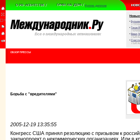
Куплю диплом
Новые
•
Булыжни
// ТРУ
•
Тихая Я
// КРИ
•
Виват, 
// БАТА
•
Счастли
// БАТА
ОБЗОР ПРЕССЫ
Борьба с "вредителями"
2005-12-19 13:35:55
Конгресс США принял резолюцию с призывом к россий
законопроект о некоммерческих организациях. Или в к