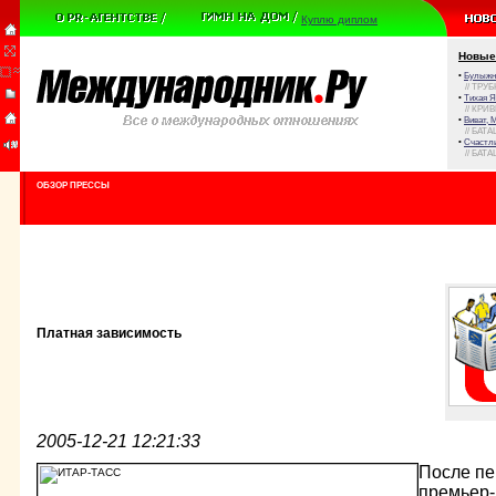
Куплю диплом
Новые
•
Булыжни
// ТРУ
•
Тихая Я
// КРИ
•
Виват, 
// БАТА
•
Счастли
// БАТА
ОБЗОР ПРЕССЫ
Платная зависимость
2005-12-21 12:21:33
После пе
премьер-