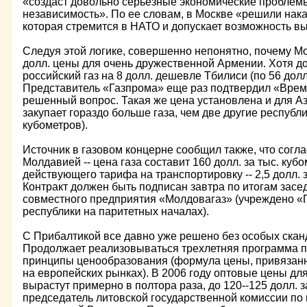
«создаст довольно серьезные экономические проблемы»,
независимость». По ее словам, в Москве «решили нак
которая стремится в НАТО и допускает возможность вы
Следуя этой логике, совершенно непонятно, почему М
долл. цены для очень дружественной Армении. Хотя до
российский газ на 8 долл. дешевле Тбилиси (по 56 долл.
Представитель «Газпрома» еще раз подтвердил «Време
решенный вопрос. Такая же цена установлена и для А
закупает гораздо больше газа, чем две другие республи
кубометров).
Источник в газовом концерне сообщил также, что согла
Молдавией -- цена газа составит 160 долл. за тыс. куб
действующего тарифа на транспортировку -- 2,5 долл. з
Контракт должен быть подписан завтра по итогам засе
совместного предприятия «Молдовагаз» (учреждено «
республики на паритетных началах).
С Прибалтикой все давно уже решено без особых скан
Продолжает реализовываться трехлетняя программа п
принципы ценообразования (формула цены, привязанн
на европейских рынках). В 2006 году оптовые цены дл
вырастут примерно в полтора раза, до 120--125 долл. з
председатель литовской государственной комиссии по 