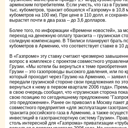
армянским потребителям. Если учесть, что газ в Грузию
тыс. кубометров, транзит обошелся «Газпрому» в 10,8 мл
кубометров на 100 км). При цене в 110 долл. и сохране
вырастет почти в два раза -- до 3,6 долларов.
Более того, по информации «Времени новостей», за м
переход на денежную оплату транзита -- грузинская ст
солидную компенсацию. В Тбилиси планируют брать по 
кубометров в Армению, что соответствует ставке в 10 д
В «Газпроме» эту ставку считают чрезмерно завышенн
вопрос в комплексе с проектом совместного управлен
Грузии. «Мы хотели бы вернуться к теме приобретения
Грузии -- это газопроводы высокого давления, или по 
который проходит через Грузию на Армению, -- заявил г
передали грузинской стороне свои предложения по эт
вернуться к нему в первом квартале 2006 года». Прем
в свою очередь сообщил, что «грузинская сторона по
свою позицию по сегодняшнему предложению "Газпрома
это предложение». Ранее он привозил в Москву пакет 
совместного предприятия «для эксплуатации газотран
транзита российского газа в Армению, а также осущес
инвестиций в газотранспортную систему Грузии». Прав
столь интересной для «Газпрома» приватизации «труб