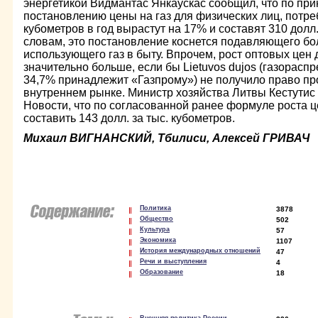
энергетикой Видмантас Янкаускас сообщил, что по при
постановлению цены на газ для физических лиц, потре
кубометров в год вырастут на 17% и составят 310 долл.
словам, это постановление коснется подавляющего бо
использующего газ в быту. Впрочем, рост оптовых цен 
значительно больше, если бы Lietuvos dujos (газорасп
34,7% принадлежит «Газпрому») не получило право пр
внутреннем рынке. Министр хозяйства Литвы Кестути
Новости, что по согласованной ранее формуле роста ц
составить 143 долл. за тыс. кубометров.
Михаил ВИГНАНСКИЙ, Тбилиси, Алексей ГРИВАЧ
Политика
3878
Общество
502
Культура
57
Экономика
1107
История международных отношений
47
Речи и выступления
4
Образование
18