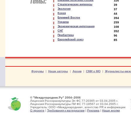
Внешняя политика России
326
Стратегические интересы
39
Экология
37
Корея
44
Ближний Восток
394
Украина
259
Экономическая интеграция
108
СНГ
352
Прибалтика
96
Европейский союз
85
Форумы
|
Наши авторы
|
Архив
|
СМИ о МО
|
Журналисты-меж
© "Международник.Ру" 2004–2006
Лицензия Росохранкультуры Эл ФС 77-20365 от 03.04.2005 г.
Лицензия Росохранкультуры ПИ ФС 77-19567 от 03.04.2005 г.
Учредитель: ООО «Международник», агентство PR и информации
О проекте
|
Требования к материалам
|
Реклама
|
Наши кнопки