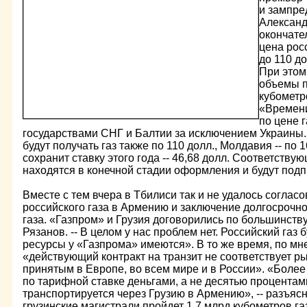
и зампре
Александ
окончател
цена росс
до 110 до
При этом
объемы по
кубометр
«Времени
по цене 
государствами СНГ и Балтии за исключением Украины
будут получать газ также по 110 долл., Молдавия -- по 
сохранит ставку этого года -- 46,68 долл. Соответств
находятся в конечной стадии оформления и будут подп
Вместе с тем вчера в Тбилиси так и не удалось соглас
российского газа в Армению и заключение долгосрочно
газа. «Газпром» и Грузия договорились по большинству 
Рязанов. -- В целом у нас проблем нет. Российский газ 
ресурсы у «Газпрома» имеются». В то же время, по м
«действующий контракт на транзит не соответствует 
принятым в Европе, во всем мире и в России». «Более 
по тарифной ставке деньгами, а не десятью процентам
транспортируется через Грузию в Армению», -- разъясн
грузинские магистрали пройдет 1,7 млрд кубометров га