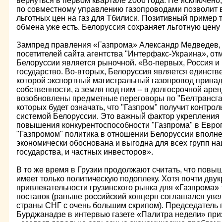
вернуться в первом квартале 2006 года. Не исключено
по совместному управлению газопроводами позволит 
льготных цен на газ для Тбилиси. Позитивный пример т
обмена уже есть. Белоруссия сохраняет льготную цену на
Зампред правления «Газпрома» Александр Медведев, 
посетителей сайта агентства "Интерфакс-Украина», отм
Белоруссии является рыночной. «Во-первых, Россия и
государство. Во-вторых, Белоруссия является единств
которой экспортный магистральный газопровод принад
собственности, а земля под ним -- в долгосрочной аренд
возобновлены предметные переговоры по "Белтрансга
которых будет означать, что "Газпром" получит контро
системой Белоруссии. Это важный фактор укрепления
повышения конкурентоспособности "Газпрома" в Евро
"Газпромом" политика в отношении Белоруссии вполне
экономически обоснована и выгодна для всех групп на
государства, и частных инвесторов».
В то же время в Грузии продолжают считать, что повыш
имеет только политическую подоплеку. Хотя почти дву
привлекательности грузинского рынка для «Газпрома» т
поставок (раньше российский концерн соглашался увел
страны СНГ с очень большим скрипом). Председатель
Бурджанадзе в интервью газете «Палитра недели» приз