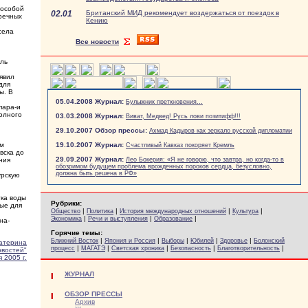
 особой
02.01
Британский МИД рекомендует воздержаться от поездок в
 речных
Кению
села
Все новости
ль
аявил
для
ы. В
05.04.2008 Журнал:
Булыжник преткновения...
пара-и
олного
03.03.2008 Журнал:
Виват, Медвед! Русь лови позитифф!!!
29.10.2007 Обзор прессы:
Ахмад Кадыров как зеркало русской дипломатии
ым
19.10.2007 Журнал:
Счастливый Кавказ покоряет Кремль
вска до
29.09.2007 Журнал:
ния
Лео Бокерия: «Я не говорю, что завтра, но когда-то в
обозримом будущем проблема врожденных пороков сердца, безусловно,
должна быть решена в РФ»
урскую
тка воды
Рубрики:
ные для
|
|
|
|
Общество
Политика
История международных отношений
Культура
|
|
|
Экономика
Речи и выступления
Образование
на-
Горячие темы:
|
|
|
|
|
Ближний Восток
Япония и Россия
Выборы
Юбилей
Здоровье
Болонский
атерина
|
|
|
|
|
процесс
МАГАТЭ
Светская хроника
Безопасность
Благотворительность
овостей"
 2005 г.
ЖУРНАЛ
ОБЗОР ПРЕССЫ
Архив