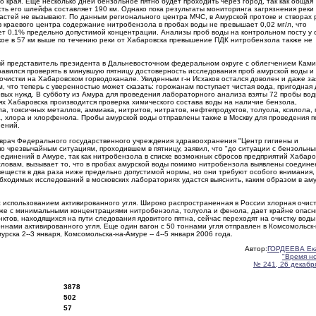
о края. Еще несколько дней бензольное пятно будет проходить через город, так как общая
ть его шлейфа составляет 190 км. Однако пока результаты мониторинга загрязнения реки
ластей не вызывают. По данным регионального центра МЧС, в Амурской протоке и створах
 краевого центра содержание нитробензола в пробах воды не превышает 0,02 мг/л, что
ет 0,1% предельно допустимой концентрации. Анализы проб воды на контрольном посту у 
ое в 57 км выше по течению реки от Хабаровска превышение ПДК нитробензола также не
 представитель президента в Дальневосточном федеральном округе с облегчением Ками
равился проверять в минувшую пятницу достоверность исследования проб амурской воды и
 очистки на Хабаровском горводоканале. Увиденным г-н Исхаков остался доволен и даже з
, что теперь с уверенностью может сказать: горожанам поступает чистая вода, пригодная 
овых нужд. В субботу из Амура для проведения лабораторного анализа взяты 72 пробы вод
х Хабаровска производится проверка химического состава воды на наличие бензола,
а, токсичных металлов, аммиака, нитритов, нитратов, нефтепродуктов, толуола, ксилола, 
, хлора и хлорфенола. Пробы амурской воды отправлены также в Москву для проведения п
нений.
врач Федерального государственного учреждения здравоохранения "Центр гигиены и
о чрезвычайным ситуациям, проходившем в пятницу, заявил, что "до ситуации с бензольн
единений в Амуре, так как нитробензола в списке возможных сбросов предприятий Хабаро
 словам, вызывает то, что в пробах амурской воды помимо нитробензола выявлены соедине
 веществ в два раза ниже предельно допустимой нормы, но они требуют особого внимания,
обходимых исследований в московских лабораториях удастся выяснить, каким образом в ам
 использованием активированного угля. Широко распространенная в России хлорная очис
 даже с минимальными концентрациями нитробензола, толуола и фенола, дает крайне опас
тов, находящихся на пути следования ядовитого пятна, сейчас переходят на очистку воды
оннами активированного угля. Еще один вагон с 50 тоннами угля отправлен в Комсомольск-
ска 2--3 января, Комсомольска-на-Амуре -- 4--5 января 2006 года.
Автор:
ГОРДЕЕВА Ек
"Время н
№ 241, 26 декабря
3878
502
57