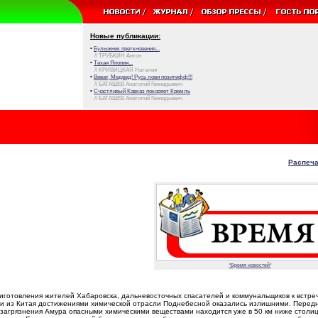
Новые публикации:
•
Булыжник преткновения...
// ТРУБКИН Антон
•
Тихая Япония...
// КРИВИЦКАЯ Наталия
•
Виват, Медвед! Русь лови позитифф!!!
// БАТАШЕВ Анатолий Геннадьевич
•
Счастливый Кавказ покоряет Кремль
// БАТАШЕВ Анатолий Геннадьевич
Распеча
"Время новостей"
иготовления жителей Хабаровска, дальневосточных спасателей и коммунальщиков к встреч
и из Китая достижениями химической отрасли Поднебесной оказались излишними. Перед
загрязнения Амура опасными химическими веществами находится уже в 50 км ниже столи