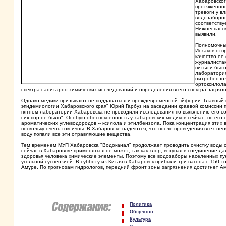
Хабаровског
протяженнос
тревоги у в
водозаборов
соответству
Нижнеспасск
выявили.
Полномочный
Исхаков отп
качество ее
журналистам
питья и быт
лаборатория
нитробензол
ортоксилола
спектра санитарно-химических исследований и определения всего спектра загряз
Однако медики призывают не поддаваться и преждевременной эйфории. Главный 
эпидемиологии Хабаровского края" Юрий Гарбуз на заседании краевой комиссии п
пятном лаборатории Хабаровска не проводили исследования по выявлению его со
сих пор не было". Особую обеспокоенность у хабаровских медиков сейчас, по его
ароматических углеводородов -- ксилола и этилбензола. Пока концентрация этих
поскольку очень токсичны. В Хабаровске надеются, что после проведения всех не
воду попали все эти отравляющие вещества.
Тем временем МУП Хабаровска "Водоканал" продолжает проводить очистку воды с
сейчас в Хабаровске применяться не может, так как хлор, вступая в соединение
здоровья человека химические элементы. Поэтому все водозаборы населенных пунк
угольной суспензией. В субботу из Китая в Хабаровск прибыли три вагона с 150 т
Амуре. По прогнозам гидрологов, передний фронт зоны загрязнения достигнет Амур
Политика
Общество
Культура