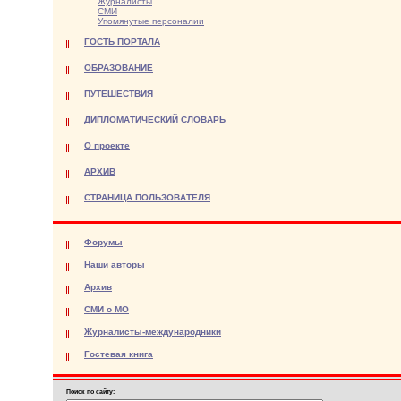
Журналисты
СМИ
Упомянутые персоналии
ГОСТЬ ПОРТАЛА
ОБРАЗОВАНИЕ
ПУТЕШЕСТВИЯ
ДИПЛОМАТИЧЕСКИЙ СЛОВАРЬ
О проекте
АРХИВ
СТРАНИЦА ПОЛЬЗОВАТЕЛЯ
Форумы
Наши авторы
Архив
СМИ о МО
Журналисты-международники
Гостевая книга
Поиск по сайту: