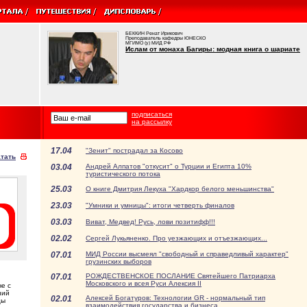
БЕККИН Ренат Ирикович
Преподаватель кафедры ЮНЕСКО
МГИМО (у) МИД РФ
Ислам от монаха Багиры: модная книга о шариате
подписаться
на рассылку
17.04
"Зенит" пострадал за Косово
тать
03.04
Андрей Алпатов "откусит" о Турции и Египта 10%
туристического потока
25.03
О книге Дмитрия Лекуха "Хардкор белого меньшинства"
23.03
"Умники и умницы": итоги четверть финалов
03.03
Виват, Медвед! Русь, лови позитифф!!!
02.02
Сергей Лукьяненко. Про уезжающих и отъезжающих...
07.01
МИД России высмеял "свободный и справедливый характер"
грузинских выборов
07.01
РОЖДЕСТВЕНСКОЕ ПОСЛАНИЕ Святейшего Патриарха
Московского и всея Руси Алексия II
е с
ний
02.01
Алексей Богатуров: Технологии GR - нормальный тип
цы
взаимодействия государства и бизнеса