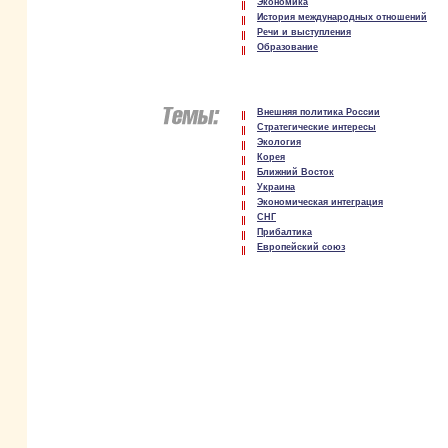
Экономика
История международных отношений
Речи и выступления
Образование
Внешняя политика России
Стратегические интересы
Экология
Корея
Ближний Восток
Украина
Экономическая интеграция
СНГ
Прибалтика
Европейский союз