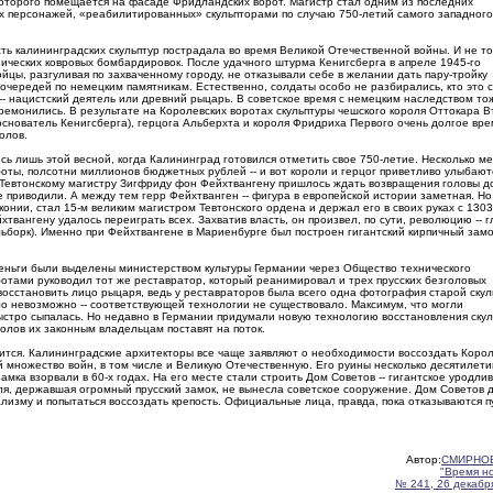
которого помещается на фасаде Фридландских ворот. Магистр стал одним из последних
х персонажей, «реабилитированных» скульпторами по случаю 750-летий самого западного
ть калининградских скульптур пострадала во время Великой Отечественной войны. И не то
ических ковровых бомбардировок. После удачного штурма Кенигсберга в апреле 1945-го
ойцы, разгуливая по захваченному городу, не отказывали себе в желании дать пару-тройку
очередей по немецким памятникам. Естественно, солдаты особо не разбирались, кто это с
-- нацистский деятель или древний рыцарь. В советское время с немецким наследством то
ремонились. В результате на Королевских воротах скульптуры чешского короля Оттокара В
снователь Кенигсберга), герцога Альберхта и короля Фридриха Первого очень долгое вре
олов.
ись лишь этой весной, когда Калининград готовился отметить свое 750-летие. Несколько м
оты, полсотни миллионов бюджетных рублей -- и вот короли и герцог приветливо улыбают
Тевтонскому магистру Зигфриду фон Фейхтвангену пришлось ждать возвращения головы д
е приводили. А между тем герр Фейхтванген -- фигура в европейской истории заметная. Но
онии, стал 15-м великим магистром Тевтонского ордена и держал его в своих руках с 1303
твангену удалось переиграть всех. Захватив власть, он произвел, по сути, революцию -- 
борк). Именно при Фейхтвангене в Мариенбурге был построен гигантский кирпичный замо
 деньги были выделены министерством культуры Германии через Общество технического
ботами руководил тот же реставратор, который реанимировал и трех прусских безголовых
восстановить лицо рыцаря, ведь у реставраторов была всего одна фотография старой скул
ло невозможно -- соответствующей технологии не существовало. Максимум, что могли
стро сыпалась. Но недавно в Германии придумали новую технологию восстановления скул
олов их законным владельцам поставят на поток.
чится. Калининградские архитекторы все чаще заявляют о необходимости воссоздать Коро
ий множество войн, в том числе и Великую Отечественную. Его руины несколько десятилети
мка взорвали в 60-х годах. На его месте стали строить Дом Советов -- гигантское уродли
мля, державшая огромный прусский замок, не вынесла советское сооружение. Дом Советов 
ализму и попытаться воссоздать крепость. Официальные лица, правда, пока отказываются 
Автор:
СМИРНОВ
"Время н
№ 241, 26 декабря