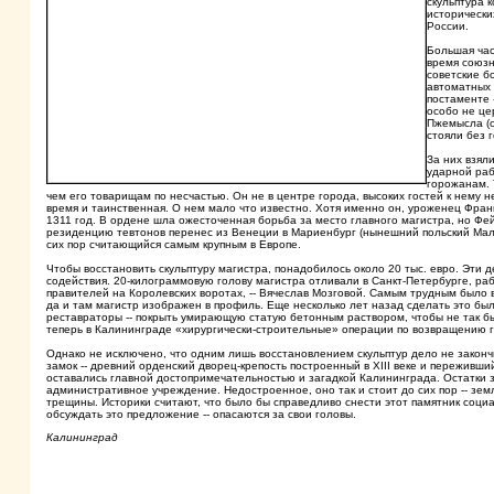
скульптура 
исторически
России.
Большая час
время союзн
советские б
автоматных 
постаменте 
особо не це
Пжемысла (о
стояли без г
За них взял
ударной раб
горожанам. 
чем его товарищам по несчастью. Он не в центре города, высоких гостей к нему н
время и таинственная. О нем мало что известно. Хотя именно он, уроженец Франк
1311 год. В ордене шла ожесточенная борьба за место главного магистра, но Фейх
резиденцию тевтонов перенес из Венеции в Мариенбург (нынешний польский Маль
сих пор считающийся самым крупным в Европе.
Чтобы восстановить скульптуру магистра, понадобилось около 20 тыс. евро. Эти
содействия. 20-килограммовую голову магистра отливали в Санкт-Петербурге, ра
правителей на Королевских воротах, -- Вячеслав Мозговой. Самым трудным было 
да и там магистр изображен в профиль. Еще несколько лет назад сделать это бы
реставраторы -- покрыть умирающую статую бетонным раствором, чтобы не так бы
теперь в Калининграде «хирургически-строительные» операции по возвращению г
Однако не исключено, что одним лишь восстановлением скульптур дело не закон
замок -- древний орденский дворец-крепость построенный в XIII веке и переживш
оставались главной достопримечательностью и загадкой Калининграда. Остатки за
административное учреждение. Недостроенное, оно так и стоит до сих пор -- зе
трещины. Историки считают, что было бы справедливо снести этот памятник соци
обсуждать это предложение -- опасаются за свои головы.
Калининград