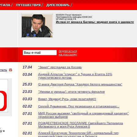
БЕККИН Ренат Ирикович
Преподаватель кафедры ЮНЕСКО
МГИМО (у) МИД РФ
Ислам от монаха Багиры: модная книга о шариате
подписаться
на рассылку
17.04
"Зенит" пострадал за Косово
тать
03.04
Андрей Алпатов "откусит" о Турции и Египта 10%
туристического потока
25.03
О книге Дмитрия Лекуха "Хардкор белого меньшинства"
23.03
"Умники и умницы": итоги четверть финалов
03.03
Виват, Медвед! Русь, лови позитифф!!!
02.02
Сергей Лукьяненко. Про уезжающих и отъезжающих...
07.01
МИД России высмеял "свободный и справедливый характер"
грузинских выборов
07.01
РОЖДЕСТВЕНСКОЕ ПОСЛАНИЕ Святейшего Патриарха
Московского и всея Руси Алексия II
,
у в
02.01
Алексей Богатуров: Технологии GR - нормальный тип
взаимодействия государства и бизнеса