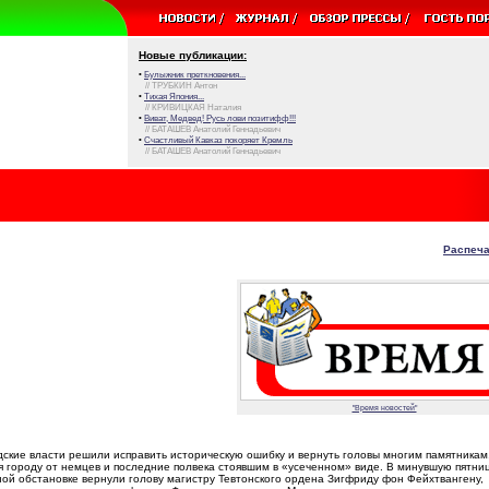
Новые публикации:
•
Булыжник преткновения...
// ТРУБКИН Антон
•
Тихая Япония...
// КРИВИЦКАЯ Наталия
•
Виват, Медвед! Русь лови позитифф!!!
// БАТАШЕВ Анатолий Геннадьевич
•
Счастливый Кавказ покоряет Кремль
// БАТАШЕВ Анатолий Геннадьевич
Распеча
"Время новостей"
ские власти решили исправить историческую ошибку и вернуть головы многим памятникам
 городу от немцев и последние полвека стоявшим в «усеченном» виде. В минувшую пятниц
ой обстановке вернули голову магистру Тевтонского ордена Зигфриду фон Фейхтвангену,