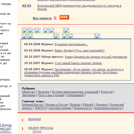
 города
02.01
Британский МИД рекомендует воздержаться от поездок в
Кению
лько во
Все новости
тоит на
же
торого
мя
есяцев
05.04.2008 Журнал:
Булыжник преткновения...
ся
ольше,
03.03.2008 Журнал:
Виват, Медвед! Русь лови позитифф!!!
 в то же
 по
29.10.2007 Обзор прессы:
Ахмад Кадыров как зеркало русской дипломатии
главную
к, до
19.10.2007 Журнал:
Счастливый Кавказ покоряет Кремль
29.09.2007 Журнал:
Лео Бокерия: «Я не говорю, что завтра, но когда-то в
обозримом будущем проблема врожденных пороков сердца, безусловно,
должна быть решена в РФ»
ьптуры,
ьптур, и
Рубрики:
|
|
|
|
Общество
Политика
История международных отношений
Культура
|
|
|
Экономика
Речи и выступления
Образование
левский
й
Горячие темы:
вое
|
|
|
|
|
Ближний Восток
Япония и Россия
Выборы
Юбилей
Здоровье
Болонский
дает
|
|
|
|
|
процесс
МАГАТЭ
Светская хроника
Безопасность
Благотворительность
публично
ЖУРНАЛ
 Вадим
ОБЗОР ПРЕССЫ
овостей"
Архив
 2005 г.