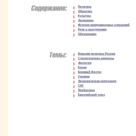
Политика
Общество
Культура
Экономика
История международных отношений
Речи и выступления
Образование
Внешняя политика России
Стратегические интересы
Экология
Корея
Ближний Восток
Украина
Экономическая интеграция
СНГ
Прибалтика
Европейский союз