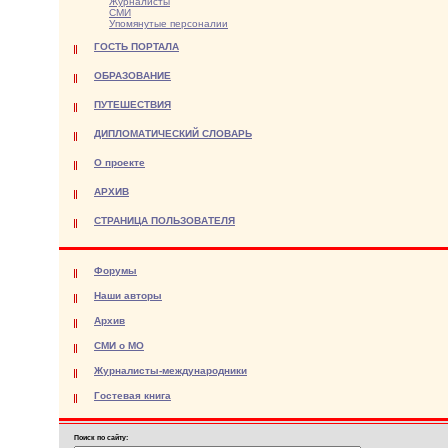
Журналисты
СМИ
Упомянутые персоналии
ГОСТЬ ПОРТАЛА
ОБРАЗОВАНИЕ
ПУТЕШЕСТВИЯ
ДИПЛОМАТИЧЕСКИЙ СЛОВАРЬ
О проекте
АРХИВ
СТРАНИЦА ПОЛЬЗОВАТЕЛЯ
Форумы
Наши авторы
Архив
СМИ о МО
Журналисты-международники
Гостевая книга
Поиск по сайту: